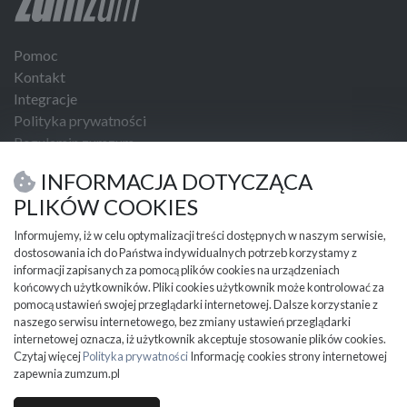
Pomoc
Kontakt
Integracje
Polityka prywatności
Regulamin zumzum
Regulamin dla Klientów Biznesowych
INFORMACJA DOTYCZĄCA
USŁUGI I NARZĘDZIA
PLIKÓW COOKIES
Umowa kupna sprzedaży
Informujemy, iż w celu optymalizacji treści dostępnych w naszym serwisie,
dostosowania ich do Państwa indywidualnych potrzeb korzystamy z
PRZYDATNE INFORMACJE
informacji zapisanych za pomocą plików cookies na urządzeniach
Partnerzy
końcowych użytkowników. Pliki cookies użytkownik może kontrolować za
Cennik
pomocą ustawień swojej przeglądarki internetowej. Dalsze korzystanie z
naszego serwisu internetowego, bez zmiany ustawień przeglądarki
Mapa kategorii
internetowej oznacza, iż użytkownik akceptuje stosowanie plików cookies.
Mapa miejscowości
Czytaj więcej
Polityka prywatności
Informację cookies strony internetowej
Ważne informacje
zapewnia zumzum.pl