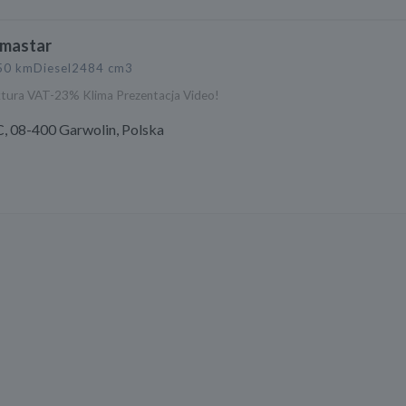
imastar
50 km
Diesel
2484 cm3
aktura VAT-23% Klima Prezentacja Video!
, 08-400 Garwolin, Polska