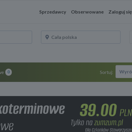
Sprzedawcy
Obserwowane
Zaloguj się
Wyró
we
Sortuj:
0