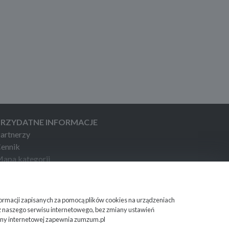
PRZYDATNE INFORMACJE
artnerzy
ennik
apa kategorii
apa miejscowości
ażne informacje
formacji zapisanych za pomocą plików cookies na urządzeniach
z naszego serwisu internetowego, bez zmiany ustawień
ony internetowej zapewnia zumzum.pl