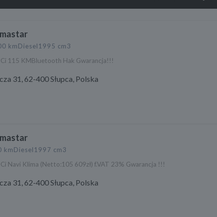
imastar
00 km
Diesel
1995 cm3
 dCi 115 KMBluetooth Hak Gwarancja!!!
cza 31, 62-400 Słupca, Polska
imastar
0 km
Diesel
1997 cm3
dCi Navi Klima (Netto:105 609zł) f.VAT 23% Gwarancja !!!
cza 31, 62-400 Słupca, Polska