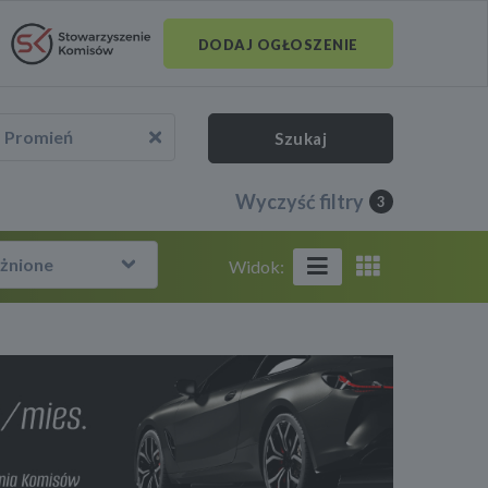
DODAJ OGŁOSZENIE
Promień
Szukaj
Wyczyść filtry
3
żnione
Widok: