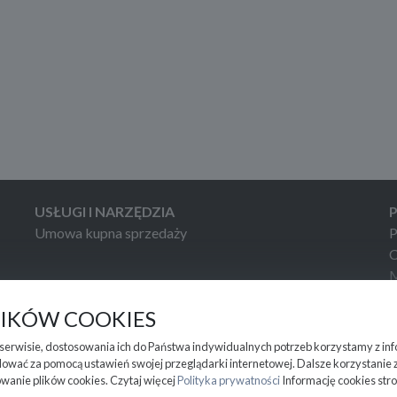
USŁUGI I NARZĘDZIA
Umowa kupna sprzedaży
P
C
M
M
LIKÓW COOKIES
W
m serwisie, dostosowania ich do Państwa indywidualnych potrzeb korzystamy z in
ować za pomocą ustawień swojej przeglądarki internetowej. Dalsze korzystanie 
owanie plików cookies. Czytaj więcej
Polityka prywatności
Informację cookies str