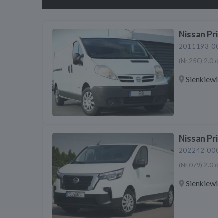
Nissan Pr
2011
193 0
(Nr.250) 2.0
Sienkiewi
Nissan Pr
2022
42 00
(Nr.079) 2.0 
Sienkiewi