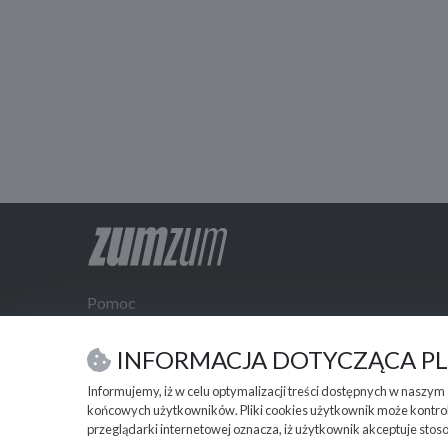
Pomoc
Kontakt
Integracje
INFORMACJA DOTYCZĄCA P
Polityka prywatności
Informujemy, iż w celu optymalizacji treści dostępnych w naszy
Regulamin zumzum
końcowych użytkowników. Pliki cookies użytkownik może kontrol
Regulamin dla Klientów Biznesowych
przeglądarki internetowej oznacza, iż użytkownik akceptuje stos