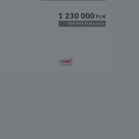
1 230 000
PLN
999 999
PLN netto