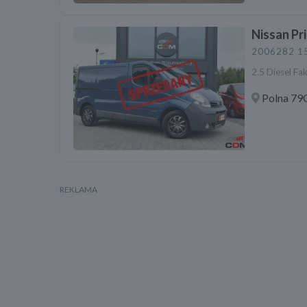
Nissan Pr
2006
282 1
2.5 Diesel F
Polna 79C