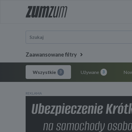
Zaawansowane filtry
Wszystkie
Używane
No
3
3
REKLAMA