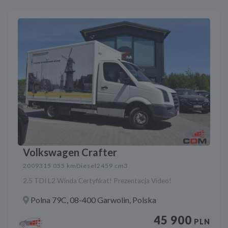
Volkswagen Crafter
2009
315 055 km
Diesel
2459 cm3
2.5 TDI L2 Winda Certyfikat! Prezentacja Video!
Polna 79C, 08-400 Garwolin, Polska
45 900
PLN