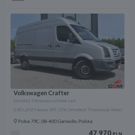
Volkswagen Crafter
2014
322 739 km
Diesel
1968 cm3
2.0D L2H2 Faktura VAT-23% Certyfikat! Prezentacja Video!
Polna 79C, 08-400 Garwolin, Polska
47 970
PLN