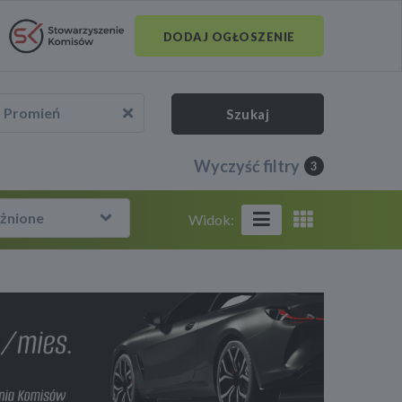
DODAJ OGŁOSZENIE
Promień
Szukaj
Wyczyść filtry
3
żnione
Widok: