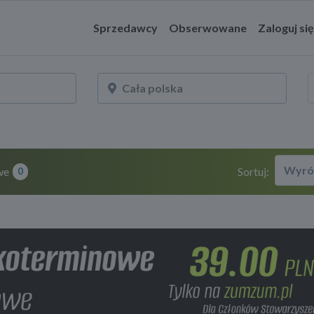
Sprzedawcy
Obserwowane
Zaloguj się
Wyró
we
Sortuj:
0