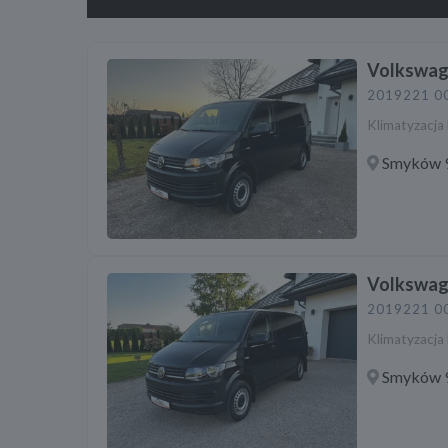
Volkswage
2019
221 0
Klimatyzacja 
Smyków 9
Volkswage
2019
221 0
Klimatyzacja 
Smyków 9