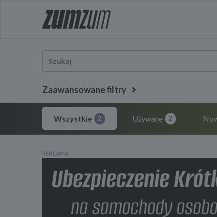
Zaawansowane filtry
Wszystkie
Używane
No
2
2
REKLAMA