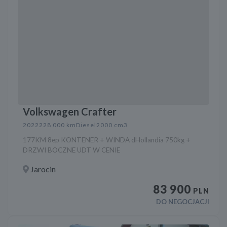
Volkswagen Crafter
2022
228 000 km
Diesel
2000 cm3
177KM 8ep KONTENER + WINDA dHollandia 750kg +
DRZWI BOCZNE UDT W CENIE
Jarocin
83 900
PLN
DO NEGOCJACJI