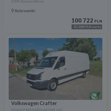
100% Bezwypadkowy
Bobrowniki
100 722
PLN
81 888
PLN netto
Volkswagen Crafter
2012
129 800 km
Diesel
1968 cm3