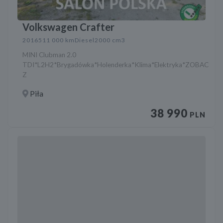
Volkswagen Crafter
2016
511 000 km
Diesel
2000 cm3
MINI Clubman 2.0
TDI*L2H2*Brygadówka*Holenderka*Klima*Elektryka*ZOBAC
Z
Piła
38 990
PLN