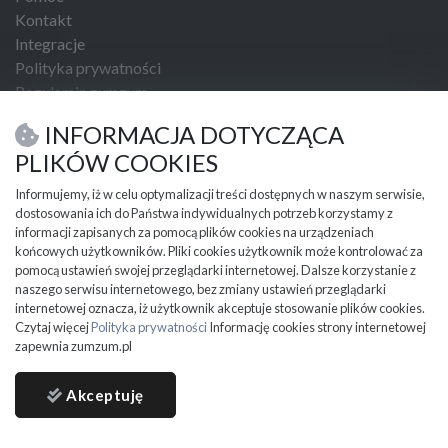
Kontakt
Integracje
Polityka prywatności
Regulamin zumzum
Regulamin dla Klientów Biznesowych
INFORMACJA DOTYCZĄCA
USŁUGI I NARZĘDZIA
PLIKÓW COOKIES
Umowa kupna sprzedaży
Informujemy, iż w celu optymalizacji treści dostępnych w naszym serwisie,
dostosowania ich do Państwa indywidualnych potrzeb korzystamy z
PRZYDATNE INFORMACJE
informacji zapisanych za pomocą plików cookies na urządzeniach
Partnerzy
końcowych użytkowników. Pliki cookies użytkownik może kontrolować za
Cennik
pomocą ustawień swojej przeglądarki internetowej. Dalsze korzystanie z
naszego serwisu internetowego, bez zmiany ustawień przeglądarki
Mapa kategorii
internetowej oznacza, iż użytkownik akceptuje stosowanie plików cookies.
Mapa miejscowości
Czytaj więcej
Polityka prywatności
Informację cookies strony internetowej
Ważne informacje
zapewnia zumzum.pl
Akceptuję
ZUMZUM © 2024 all rights reserved.