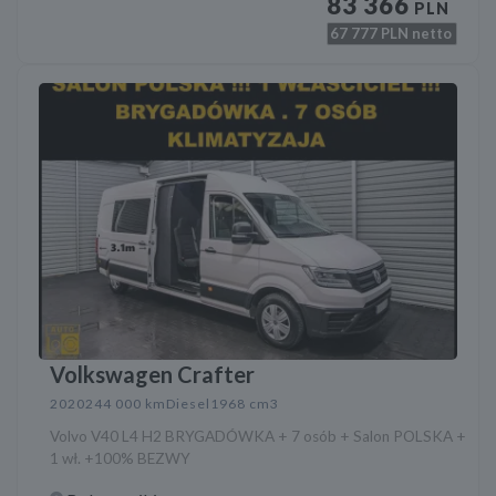
83 366
PLN
67 777
PLN netto
Volkswagen Crafter
2020
244 000 km
Diesel
1968 cm3
Volvo V40 L4 H2 BRYGADÓWKA + 7 osób + Salon POLSKA +
1 wł. +100% BEZWY