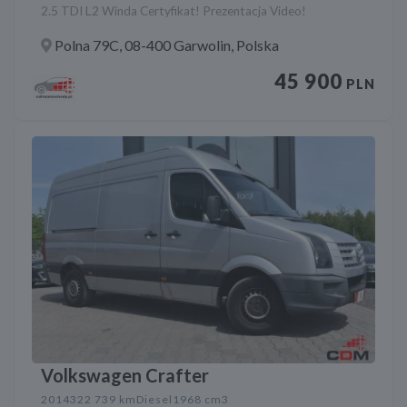
2.5 TDI L2 Winda Certyfikat! Prezentacja Video!
Polna 79C, 08-400 Garwolin, Polska
45 900
PLN
Volkswagen Crafter
2014
322 739 km
Diesel
1968 cm3