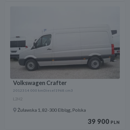
Volkswagen Crafter
2012
314 000 km
Diesel
1968 cm3
L2H2
Żuławska 1, 82-300 Elbląg, Polska
39 900
PLN