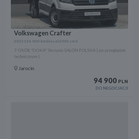
Volkswagen Crafter
2022
136 000 km
Diesel
2000 cm3
7-OSÓB *DOKA* Skrzynia SALON POLSKA | po przeglądzie
technicznym |
Jarocin
94 900
PLN
DO NEGOCJACJI