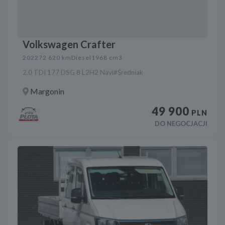
Volkswagen Crafter
2022
72 620 km
Diesel
1968 cm3
2.0 TDI 177 DSG 8 L2H2 Navi#Średniak
Margonin
49 900
PLN
DO NEGOCJACJI