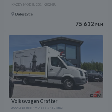
KAŻDY MODEL 2014-2024R.
Daleszyce
75 612
PLN
Volkswagen Crafter
2009
315 055 km
Diesel
2459 cm3