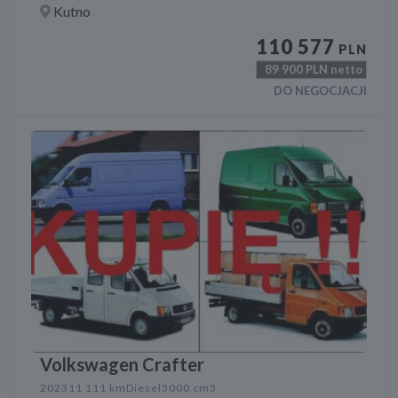
Kutno
110 577
PLN
89 900
PLN netto
DO NEGOCJACJI
Volkswagen Crafter
2023
11 111 km
Diesel
3000 cm3