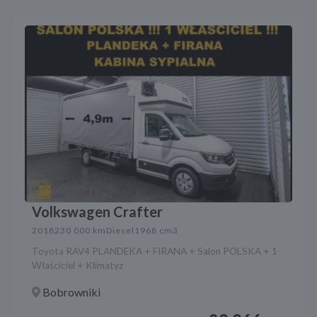
Volkswagen Crafter
2018
230 000 km
Diesel
1968 cm3
Toyota RAV4 PLANDEKA + FIRANA + Salon POLSKA + 1
Właściciel + Klimatyz
Bobrowniki