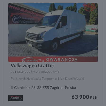
Volkswagen Crafter
2016
215 000 km
Diesel
2000 cm3
Parktronik Nawigacja Tempomat Max Długi Wysoki
Chmielnik 26, 32-555 Zagórze, Polska
63 900
PLN