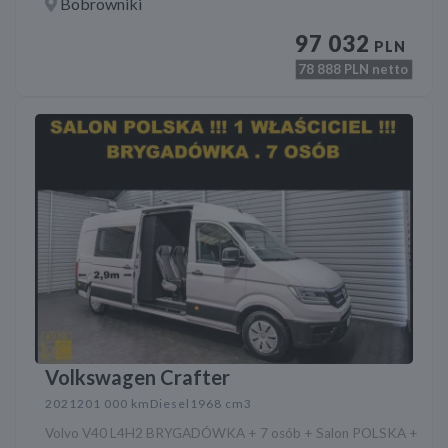
Bobrowniki
97 032
PLN
78 888
PLN netto
Volkswagen Crafter
2021
201 000 km
Diesel
1968 cm3
Volvo V40 L4H2 BRYGADÓWKA + 7 osób + Salon POLSKA +