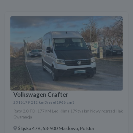
Volkswagen Crafter
2018
179 212 km
Diesel
1968 cm3
Raty 2.0 TDI 177KM Led Klima 179tys km Nowy rozrząd Hak
Gwarancja
Śląska 47B, 63-900 Masłowo, Polska