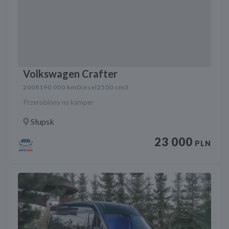
Volkswagen Crafter
2008
190 000 km
Diesel
2500 cm3
Przerobiony na kamper
Słupsk
23 000
PLN