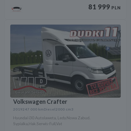
81 999
PLN
Volkswagen Crafter
2019
247 000 km
Diesel
2000 cm3
Hyundai i30 Autolaweta, Ledy.Nowa Zabud.
Sypialka,Hak.Serwis-Full,Vat