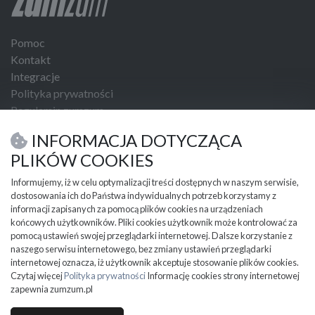
Pomoc
Kontakt
Integracje
Polityka prywatności
Regulamin zumzum
Regulamin dla Klientów Biznesowych
INFORMACJA DOTYCZĄCA
USŁUGI I NARZĘDZIA
PLIKÓW COOKIES
Umowa kupna sprzedaży
Informujemy, iż w celu optymalizacji treści dostępnych w naszym serwisie,
dostosowania ich do Państwa indywidualnych potrzeb korzystamy z
PRZYDATNE INFORMACJE
informacji zapisanych za pomocą plików cookies na urządzeniach
Partnerzy
końcowych użytkowników. Pliki cookies użytkownik może kontrolować za
Cennik
pomocą ustawień swojej przeglądarki internetowej. Dalsze korzystanie z
naszego serwisu internetowego, bez zmiany ustawień przeglądarki
Mapa kategorii
internetowej oznacza, iż użytkownik akceptuje stosowanie plików cookies.
Mapa miejscowości
Czytaj więcej
Polityka prywatności
Informację cookies strony internetowej
Ważne informacje
zapewnia zumzum.pl