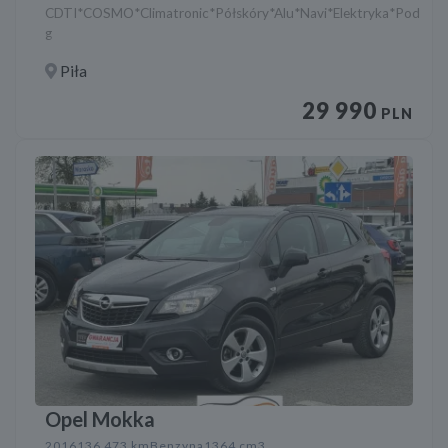
CDTI*COSMO*Climatronic*Półskóry*Alu*Navi*Elektryka*Pod
g
Piła
29 990
PLN
Opel Mokka
2016
136 473 km
Benzyna
1364 cm3