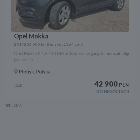
Opel Mokka
2017
206 600 km
Benzyna
1364 cm3
Opel Mokka X 1.4 140 KM półskóry nawigacja kamera alufelgi
gwarancja
Płońsk, Polska
42 900
PLN
DO NEGOCJACJI