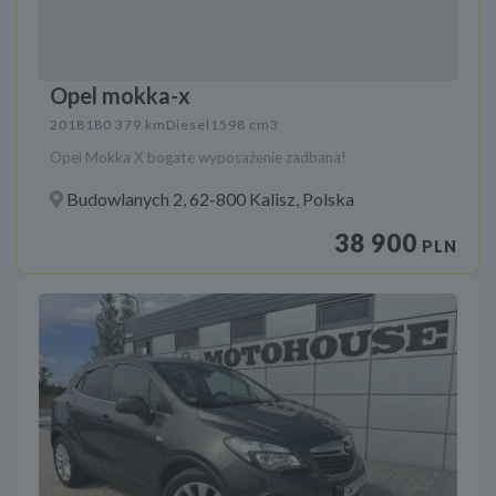
Opel mokka-x
2018
180 379 km
Diesel
1598 cm3
Opel Mokka X bogate wyposażenie zadbana!
Budowlanych 2, 62-800 Kalisz, Polska
38 900
PLN