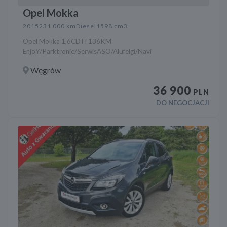
Opel Mokka
2015
231 000 km
Diesel
1598 cm3
Opel Mokka 1,6CDTi 136KM
EnjoY/Parktronic/SerwisASO/Alufelgi/Navi
Węgrów
36 900
PLN
DO NEGOCJACJI