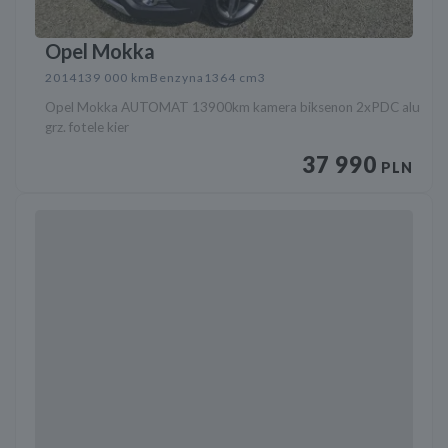
Opel Mokka
2014
139 000 km
Benzyna
1364 cm3
Opel Mokka AUTOMAT 13900km kamera biksenon 2xPDC alu
grz. fotele kier
37 990
PLN