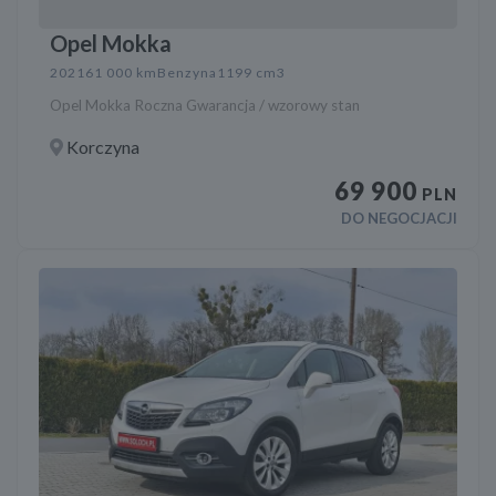
Opel Mokka
2021
61 000 km
Benzyna
1199 cm3
Opel Mokka Roczna Gwarancja / wzorowy stan
Korczyna
69 900
PLN
DO NEGOCJACJI