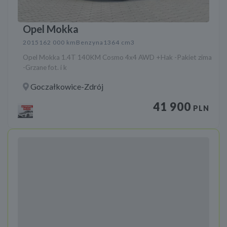
Opel Mokka
2015
162 000 km
Benzyna
1364 cm3
Opel Mokka 1.4T 140KM Cosmo 4x4 AWD +Hak -Pakiet zima
-Grzane fot. i k
Goczałkowice-Zdrój
41 900
PLN