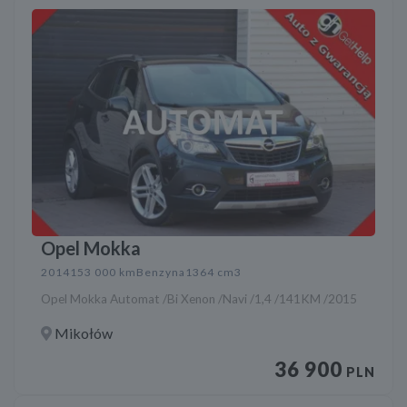
Opel Mokka
2014
153 000 km
Benzyna
1364 cm3
Opel Mokka Automat /Bi Xenon /Navi /1,4 /141KM /2015
Mikołów
36 900
PLN