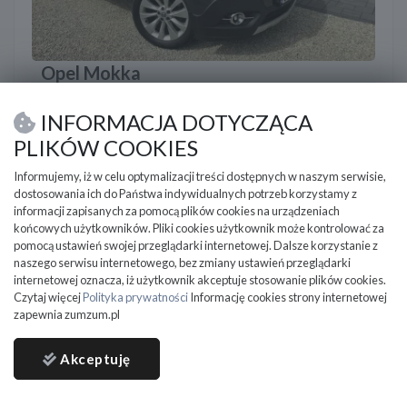
Opel Mokka
2015
110 000 km
Benzyna
1398 cm3
INFORMACJA DOTYCZĄCA
Opel Mokka 1,4 Turbo &quot;Innovation&quot; xenon navi
kamera
PLIKÓW COOKIES
Chełm Śląski
Informujemy, iż w celu optymalizacji treści dostępnych w naszym serwisie,
dostosowania ich do Państwa indywidualnych potrzeb korzystamy z
42 900
informacji zapisanych za pomocą plików cookies na urządzeniach
PLN
końcowych użytkowników. Pliki cookies użytkownik może kontrolować za
pomocą ustawień swojej przeglądarki internetowej. Dalsze korzystanie z
naszego serwisu internetowego, bez zmiany ustawień przeglądarki
internetowej oznacza, iż użytkownik akceptuje stosowanie plików cookies.
Czytaj więcej
Polityka prywatności
Informację cookies strony internetowej
zapewnia zumzum.pl
Akceptuję