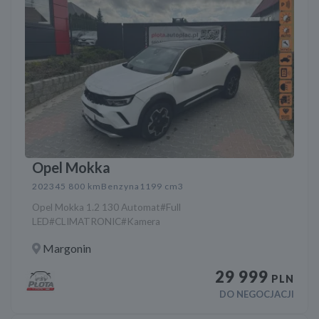
Opel Mokka
2023
45 800 km
Benzyna
1199 cm3
Opel Mokka 1.2 130 Automat#Full
LED#CLIMATRONIC#Kamera
Margonin
29 999
PLN
DO NEGOCJACJI