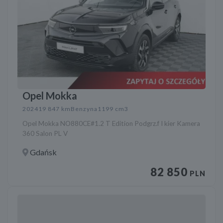
Opel Mokka
2024
19 847 km
Benzyna
1199 cm3
Opel Mokka NO880CE#1.2 T Edition Podgrz.f I kier Kamera
360 Salon PL V
Gdańsk
82 850
PLN