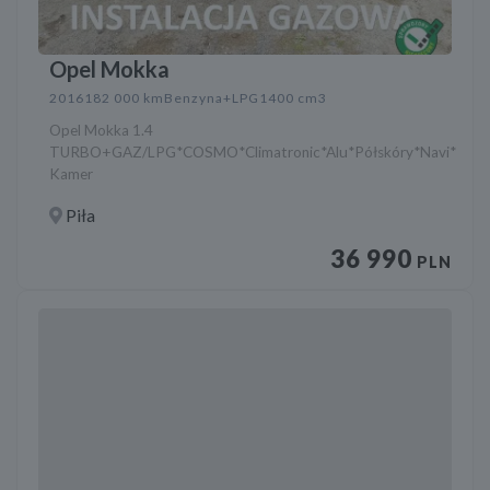
Opel Mokka
2016
182 000 km
Benzyna+LPG
1400 cm3
Opel Mokka 1.4
TURBO+GAZ/LPG*COSMO*Climatronic*Alu*Półskóry*Navi*
Kamer
Piła
36 990
PLN