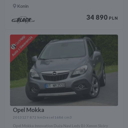
Konin
34 890
PLN
Opel Mokka
2013
127 872 km
Diesel
1686 cm3
Opel Mokka Innovation Duża Navi Ledy BI-Xenon Skóry