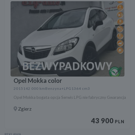
Opel Mokka color
2015
142 000 km
Benzyna+LPG
1364 cm3
Opel Mokka bogata opcja Serwis LPG nie fabryczny Gwarancja
Zgierz
43 900
PLN