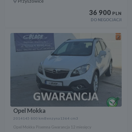
Przyszowice
36 900
PLN
DO NEGOCJACJI
Opel Mokka
2014
145 800 km
Benzyna
1364 cm3
Opel Mokka Pisemna Gwarancja 12 miesięcy