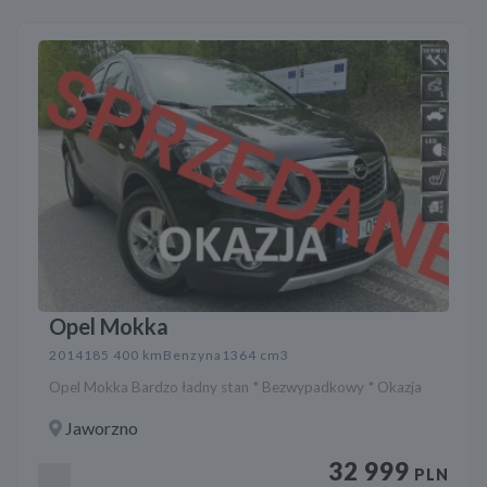
Opel Mokka
2014
185 400 km
Benzyna
1364 cm3
Opel Mokka Bardzo ładny stan * Bezwypadkowy * Okazja
Jaworzno
32 999
PLN