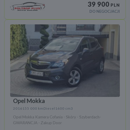
39 900
PLN
DO NEGOCJACJI
Opel Mokka
2016
155 000 km
Diesel
1600 cm3
Opel Mokka Kamera Cofania - Skóry - Szyberdach-
GWARANCJA - Zakup Door