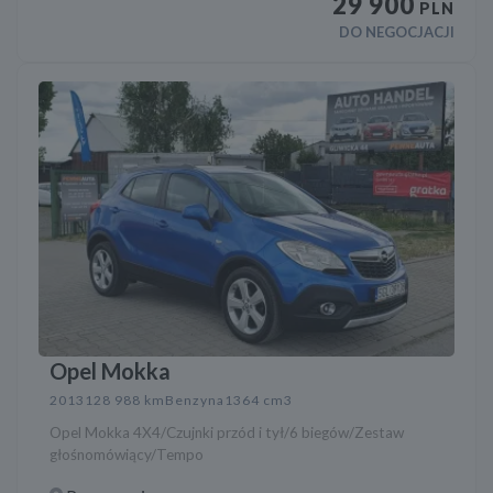
29 900
PLN
DO NEGOCJACJI
Opel Mokka
2013
128 988 km
Benzyna
1364 cm3
Opel Mokka 4X4/Czujnki przód i tył/6 biegów/Zestaw
głośnomówiący/Tempo