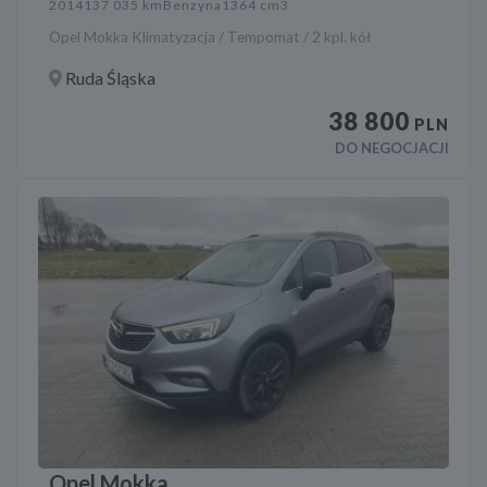
2014
137 035 km
Benzyna
1364 cm3
Opel Mokka Klimatyzacja / Tempomat / 2 kpl. kół
Ruda Śląska
38 800
PLN
DO NEGOCJACJI
Opel Mokka