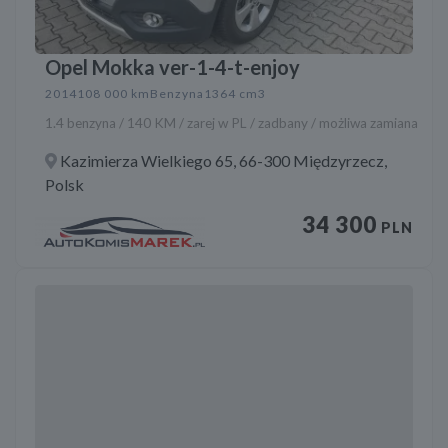
Opel Mokka ver-1-4-t-enjoy
2014
108 000 km
Benzyna
1364 cm3
1.4 benzyna / 140 KM / zarej w PL / zadbany / możliwa zamiana
Kazimierza Wielkiego 65, 66-300 Międzyrzecz,
Polsk
34 300
PLN