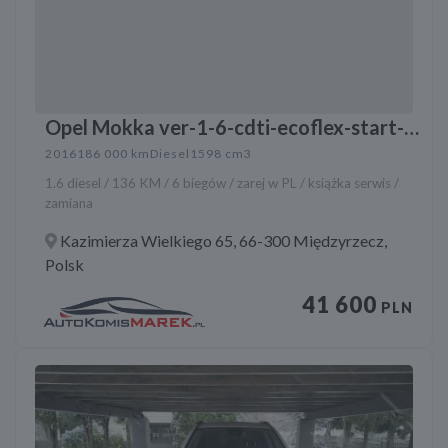
Opel Mokka ver-1-6-cdti-ecoflex-start-
stop-color-edition
2016
186 000 km
Diesel
1598 cm3
1.6 diesel / 136 KM / 6 biegów / zarej w PL / książka serwis /
zamiana
Kazimierza Wielkiego 65, 66-300 Międzyrzecz,
Polsk
41 600
PLN