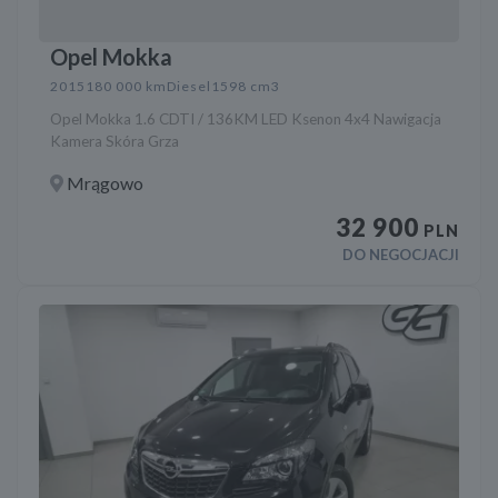
Opel Mokka
2015
180 000 km
Diesel
1598 cm3
Opel Mokka 1.6 CDTI / 136KM LED Ksenon 4x4 Nawigacja
Kamera Skóra Grza
Mrągowo
32 900
PLN
DO NEGOCJACJI