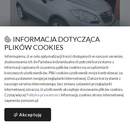
INFORMACJA DOTYCZĄCA
PLIKÓW COOKIES
Opel Mokka ver-1-7-cdti-automatik-
Informujemy, iż w celu optymalizacji treści dostępnych w naszym serwisie,
edition
2013
85 000 km
Diesel
1686 cm3
dostosowania ich do Państwa indywidualnych potrzeb korzystamy z
informacji zapisanych za pomocą plików cookies na urządzeniach
1.7 diesel / 130 KM / automat / 85 tys. km / zarej w PL /
końcowych użytkowników. Pliki cookies użytkownik może kontrolować za
zamiana
pomocą ustawień swojej przeglądarki internetowej. Dalsze korzystanie z
naszego serwisu internetowego, bez zmiany ustawień przeglądarki
Kazimierza Wielkiego 65, 66-300 Międzyrzecz,
internetowej oznacza, iż użytkownik akceptuje stosowanie plików cookies.
Polsk
Czytaj więcej
Polityka prywatności
Informację cookies strony internetowej
zapewnia zumzum.pl
39 500
PLN
Akceptuję