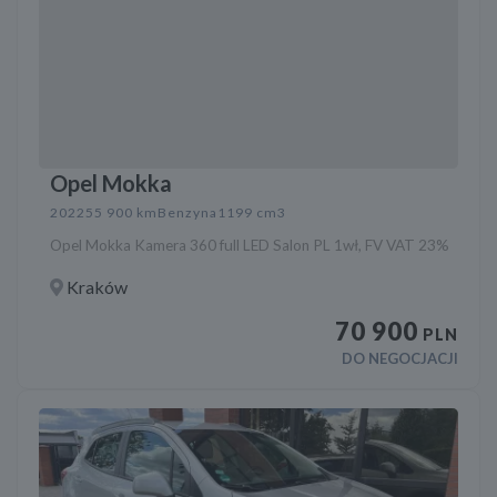
Opel Mokka
2022
55 900 km
Benzyna
1199 cm3
Opel Mokka Kamera 360 full LED Salon PL 1wł, FV VAT 23%
Kraków
70 900
PLN
DO NEGOCJACJI