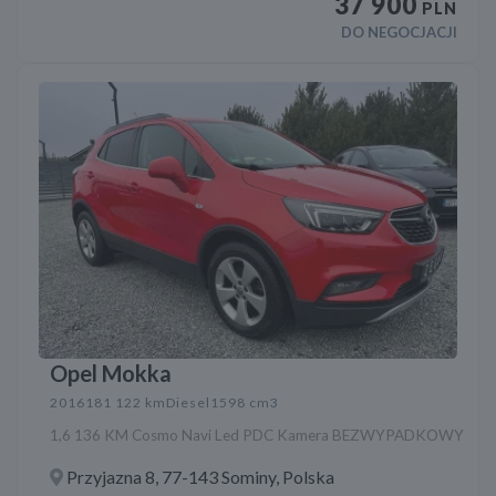
37 900
PLN
DO NEGOCJACJI
Opel Mokka
2016
181 122 km
Diesel
1598 cm3
1,6 136 KM Cosmo Navi Led PDC Kamera BEZWYPADKOWY
Przyjazna 8, 77-143 Sominy, Polska