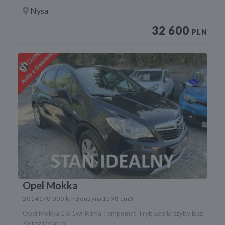
Nysa
32 600
PLN
Opel Mokka
2014
170 000 km
Benzyna
1598 cm3
Opel Mokka 1.6 1wł Klima Tempomat Tryb Eco El szyby Bez
Korozji Stan b