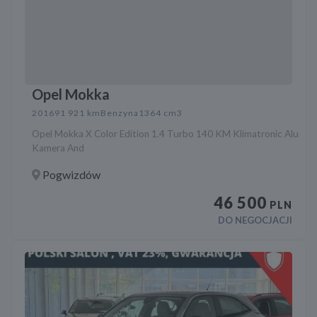
Opel Mokka
2016
91 921 km
Benzyna
1364 cm3
Opel Mokka X Color Edition 1.4 Turbo 140 KM Klimatronic Alu
Kamera And
Pogwizdów
46 500
PLN
DO NEGOCJACJI