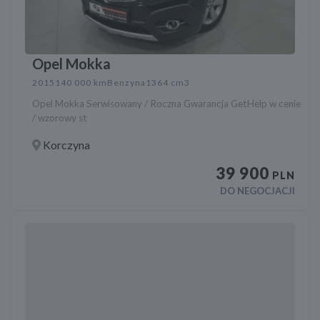
Opel Mokka
2015
140 000 km
Benzyna
1364 cm3
Opel Mokka Serwisowany / Roczna Gwarancja GetHelp w cenie
/ wzorowy st
Korczyna
39 900
PLN
DO NEGOCJACJI