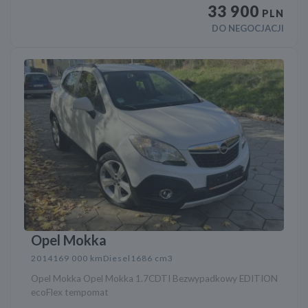
33 900
PLN
DO NEGOCJACJI
Opel Mokka
2014
169 000 km
Diesel
1686 cm3
Opel Mokka Opel Mokka 1.7CDTI Bezwypadkowy EDITION
ecoFlex tempomat