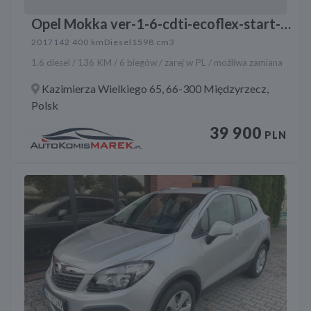
Opel Mokka ver-1-6-cdti-ecoflex-start-
stop-edition
2017
142 400 km
Diesel
1598 cm3
1.6 diesel / 136 KM / 6 biegów / zarej w PL / możliwa zamiana
Kazimierza Wielkiego 65, 66-300 Międzyrzecz,
Polsk
39 900
PLN