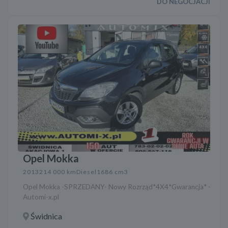
DO NEGOCJACJI
Opel Mokka
2013
214 000 km
Diesel
1686 cm3
Opel Mokka -SPRZEDANY- Nowy Rozrząd*4X4*Gwarancja* -
Automi-x.pl
Świdnica