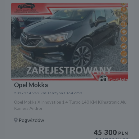
Opel Mokka
2017
154 962 km
Benzyna
1364 cm3
Opel Mokka X Innovation 1.4 Turbo 140 KM Klimatronic Alu
Kamera Androi
Pogwizdów
45 300
PLN