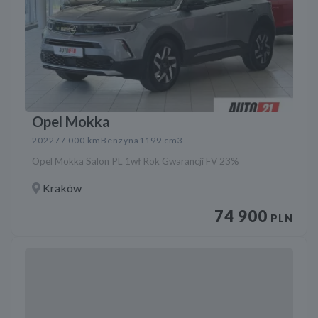
Opel Mokka
2022
77 000 km
Benzyna
1199 cm3
Opel Mokka Salon PL 1wł Rok Gwarancji FV 23%
Kraków
74 900
PLN