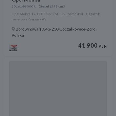
2016
146 000 km
Diesel
1598 cm3
Opel Mokka 1.6 CDTI 136KM Eu5 Cosmo 4x4 +Bagażnik
rowerowy -Serwisy AS
Borowinowa 19, 43-230 Goczałkowice-Zdrój,
Polska
41 900
PLN