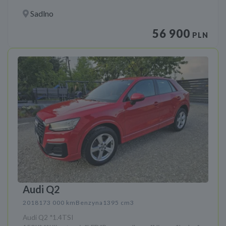
Sadlno
56 900
PLN
Audi Q2
2018
173 000 km
Benzyna
1395 cm3
Audi Q2 *1.4TSI