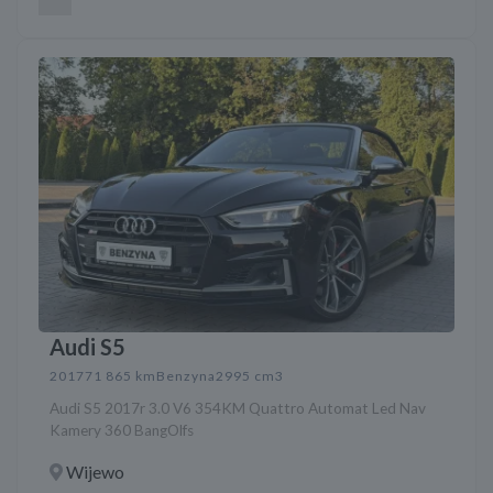
Audi S5
2017
71 865 km
Benzyna
2995 cm3
Audi S5 2017r 3.0 V6 354KM Quattro Automat Led Nav
Kamery 360 BangOlfs
Wijewo