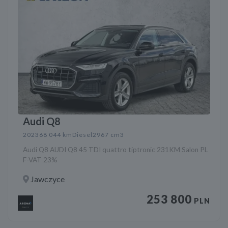
Audi Q8
2023
68 044 km
Diesel
2967 cm3
Audi Q8 AUDI Q8 45 TDI quattro tiptronic 231KM Salon PL
F-VAT 23%
Jawczyce
253 800
PLN