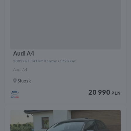
Audi A4
2005
267 041 km
Benzyna
1798 cm3
Audi A4
Słupsk
20 990
PLN