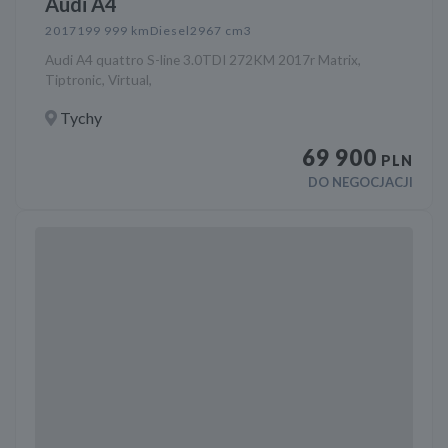
Audi A4
2017
199 999 km
Diesel
2967 cm3
Audi A4 quattro S-line 3.0TDI 272KM 2017r Matrix,
Tiptronic, Virtual,
Tychy
69 900
PLN
DO NEGOCJACJI