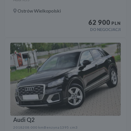
Ostrów Wielkopolski
62 900
PLN
DO NEGOCJACJI
Audi Q2
2018
208 000 km
Benzyna
1395 cm3