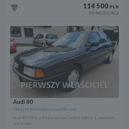
114 500
PLN
DO NEGOCJACJI
Audi 80
1991
179 900 km
Benzyna
1781 cm3
Audi 80 1991r 1.8 benz wersja Comfort Edition 1 właściciel
stan kolekc