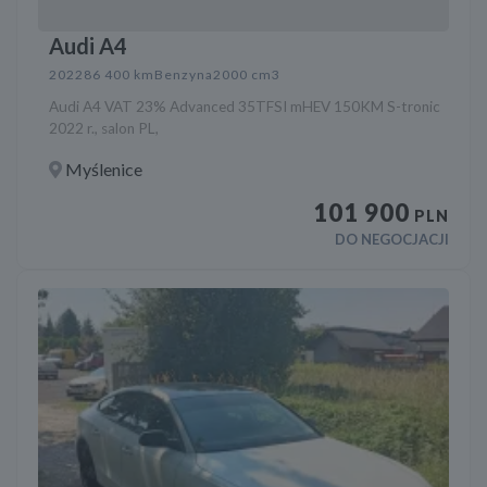
Audi A4
2022
86 400 km
Benzyna
2000 cm3
Audi A4 VAT 23% Advanced 35TFSI mHEV 150KM S-tronic
2022 r., salon PL,
Myślenice
101 900
PLN
DO NEGOCJACJI