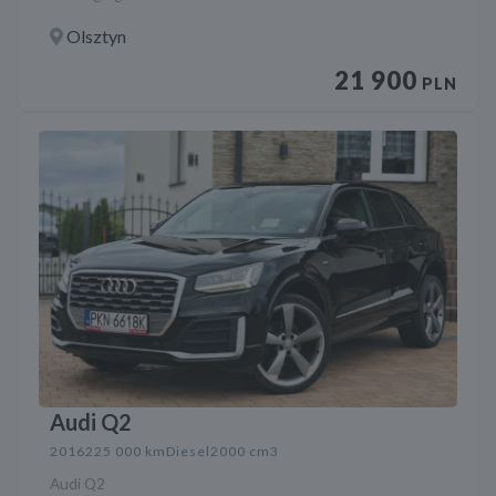
Olsztyn
21 900
PLN
Audi Q2
2016
225 000 km
Diesel
2000 cm3
Audi Q2