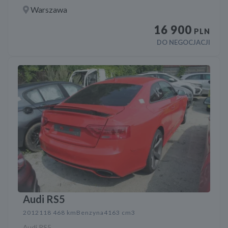
Warszawa
16 900
PLN
DO NEGOCJACJI
Audi RS5
2012
118 468 km
Benzyna
4163 cm3
Audi RS5