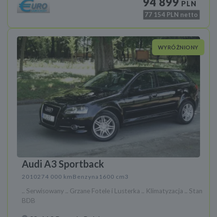
94 899
PLN
77 154
PLN netto
WYRÓŻNIONY
Audi A3 Sportback
2010
274 000 km
Benzyna
1600 cm3
.. Serwisowany .. Grzane Fotele i Lusterka .. Klimatyzacja .. Stan
BDB