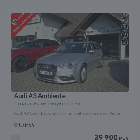
Audi A3 Ambiente
2014
181 057 km
Benzyna
1395 cm3
Audi A3 Sportback, navi, klimatronik dwustrefowy. Xenon
Ustroń
39 900
PLN