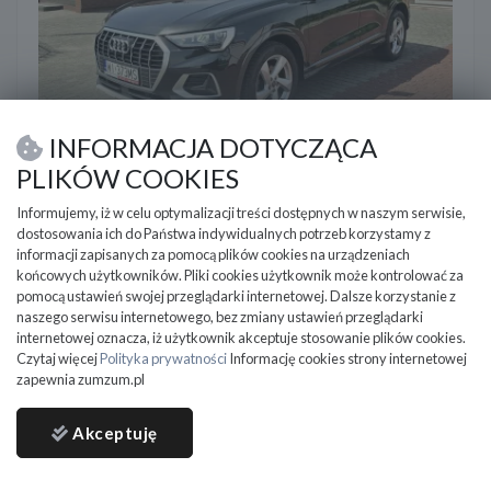
INFORMACJA DOTYCZĄCA
Audi Q3
PLIKÓW COOKIES
2023
127 000 km
Benzyna
1498 cm3
Informujemy, iż w celu optymalizacji treści dostępnych w naszym serwisie,
Audi Q3 S-Tronic 35 TFSI 150KM Advanced Salon Polska
dostosowania ich do Państwa indywidualnych potrzeb korzystamy z
Gwarancja do 3 la
informacji zapisanych za pomocą plików cookies na urządzeniach
końcowych użytkowników. Pliki cookies użytkownik może kontrolować za
Włocławek
pomocą ustawień swojej przeglądarki internetowej. Dalsze korzystanie z
naszego serwisu internetowego, bez zmiany ustawień przeglądarki
89 900
PLN
internetowej oznacza, iż użytkownik akceptuje stosowanie plików cookies.
Czytaj więcej
Polityka prywatności
Informację cookies strony internetowej
DO NEGOCJACJI
zapewnia zumzum.pl
Akceptuję