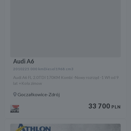
Audi A6
2010
225 000 km
Diesel
1968 cm3
Audi A6 FL 2.0TDI 170KM Kombi -Nowy rozrząd -1 Wł od 9
lat +Koła zimow
Goczałkowice-Zdrój
33 700
PLN