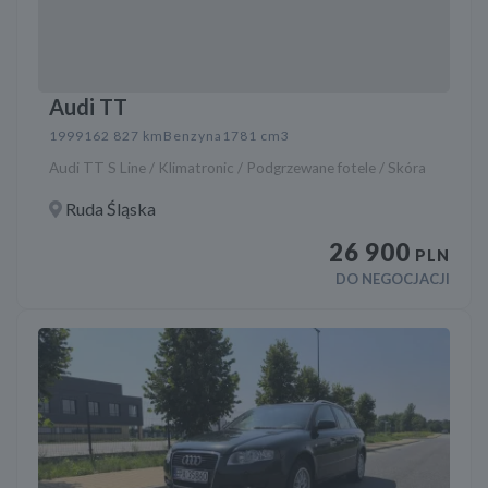
Audi TT
1999
162 827 km
Benzyna
1781 cm3
Audi TT S Line / Klimatronic / Podgrzewane fotele / Skóra
Ruda Śląska
26 900
PLN
DO NEGOCJACJI