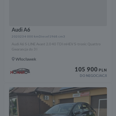
Audi A6
2020
234 000 km
Diesel
1968 cm3
Audi A6 S-LINE Avant 2.0 40 TDI mHEV S-tronic Quattro
Gwarancja do 3 l
Włocławek
105 900
PLN
DO NEGOCJACJI