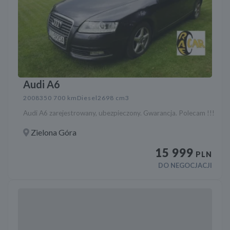
Audi A6
2008
350 700 km
Diesel
2698 cm3
Audi A6 zarejestrowany, ubezpieczony. Gwarancja. Polecam !!!
Zielona Góra
15 999
PLN
DO NEGOCJACJI