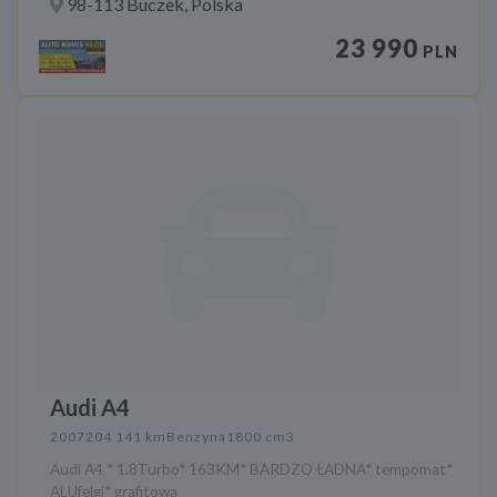
98-113 Buczek, Polska
23 990
PLN
Audi A4
2007
204 141 km
Benzyna
1800 cm3
Audi A4 * 1.8Turbo* 163KM* BARDZO ŁADNA* tempomat*
ALUfelgi* grafitowa