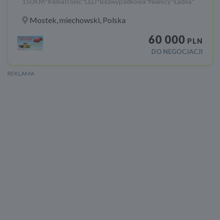
150KM*Klimatronic*LED*Bezwypadkowa*Niemcy*Ładna*
Mostek, miechowski, Polska
60 000
PLN
DO NEGOCJACJI