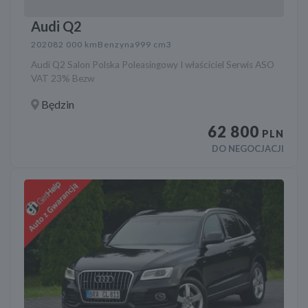
Audi Q2
2020
82 000 km
Benzyna
999 cm3
Audi Q2 Salon Polska Poleasingowy I właściciel Serwis ASO
VAT 23% Bezw
Będzin
62 800
PLN
DO NEGOCJACJI