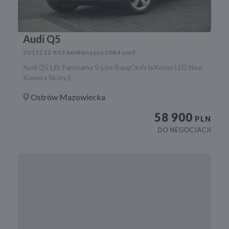
Audi Q5
2013
212 893 km
Benzyna
1984 cm3
Audi Q5 Lift Panorama S-Line BangOlufs biXenon LED Navi
Kamera Skóry E
Ostrów Mazowiecka
58 900
PLN
DO NEGOCJACJI