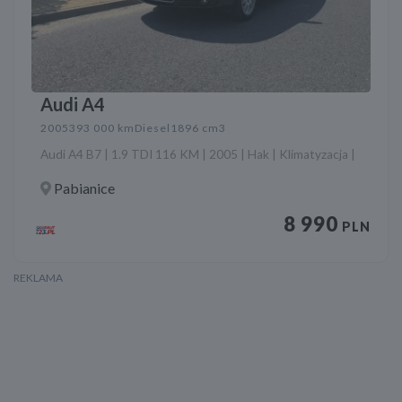
Audi A4
2005
393 000 km
Diesel
1896 cm3
Audi A4 B7 | 1.9 TDI 116 KM | 2005 | Hak | Klimatyzacja |
Pabianice
8 990
PLN