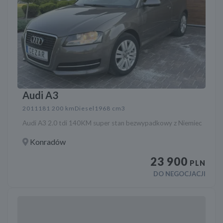
Audi A3
2011
181 200 km
Diesel
1968 cm3
Audi A3 2.0 tdi 140KM super stan bezwypadkowy z Niemiec
Konradów
23 900
PLN
DO NEGOCJACJI