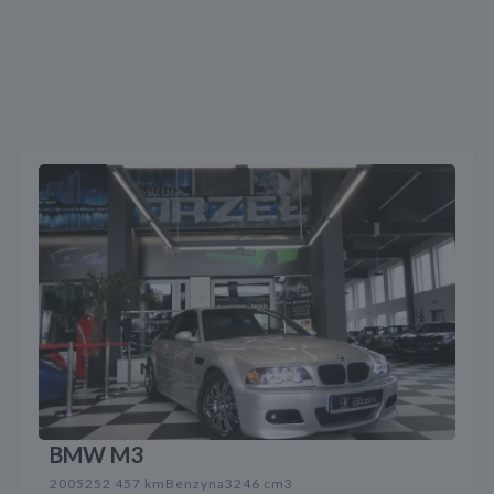
BMW M3
2005
252 457 km
Benzyna
3246 cm3