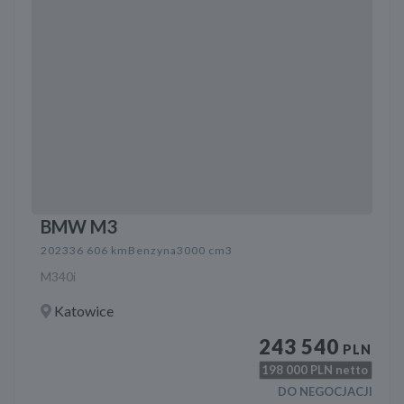
BMW M3
2023
36 606 km
Benzyna
3000 cm3
M340i
Katowice
243 540
PLN
198 000
PLN netto
DO NEGOCJACJI