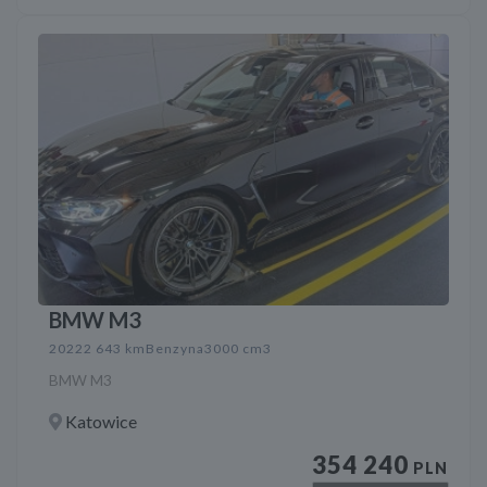
BMW M3
2022
2 643 km
Benzyna
3000 cm3
BMW M3
Katowice
354 240
PLN