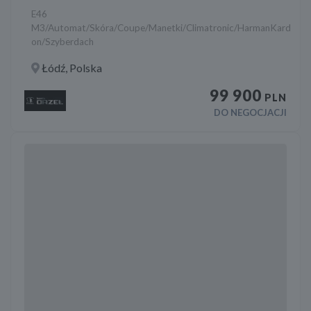
E46
M3/Automat/Skóra/Coupe/Manetki/Climatronic/HarmanKard
on/Szyberdach
Łódź, Polska
99 900
PLN
DO NEGOCJACJI