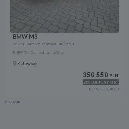
BMW M3
2022
13 802 km
Benzyna
3000 cm3
BMW M3 Competition xDrive
Katowice
350 550
PLN
285 000
PLN netto
DO NEGOCJACJI