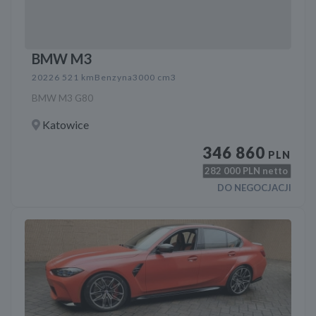
BMW M3
2022
6 521 km
Benzyna
3000 cm3
BMW M3 G80
Katowice
346 860
PLN
282 000
PLN netto
DO NEGOCJACJI