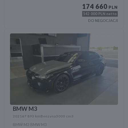
174 660
PLN
142 000
PLN netto
DO NEGOCJACJI
BMW M3
2021
67 893 km
Benzyna
3000 cm3
BMW M3 BMW M3