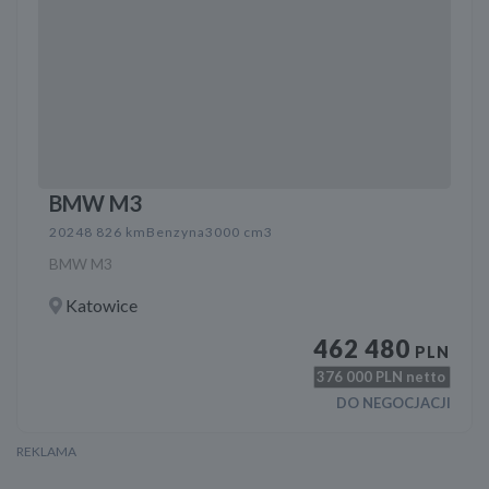
BMW M3
2024
8 826 km
Benzyna
3000 cm3
BMW M3
Katowice
462 480
PLN
376 000
PLN netto
DO NEGOCJACJI