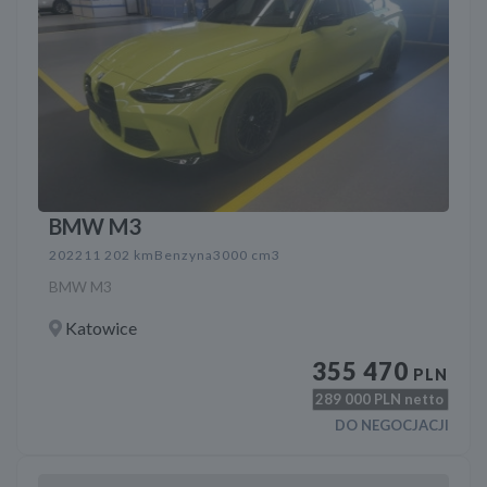
BMW M3
2022
11 202 km
Benzyna
3000 cm3
BMW M3
Katowice
355 470
PLN
289 000
PLN netto
DO NEGOCJACJI