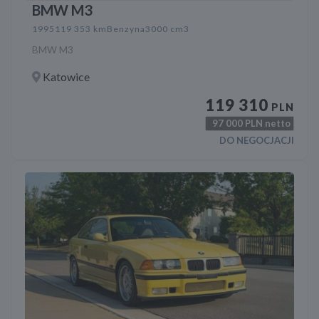
BMW M3
1995
119 353 km
Benzyna
3000 cm3
BMW M3
Katowice
119 310
PLN
97 000
PLN netto
DO NEGOCJACJI