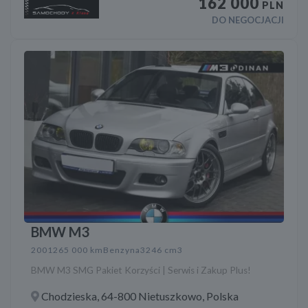
162 000
PLN
DO NEGOCJACJI
BMW M3
2001
265 000 km
Benzyna
3246 cm3
BMW M3 SMG Pakiet Korzyści | Serwis i Zakup Plus!
Chodzieska, 64-800 Nietuszkowo, Polska