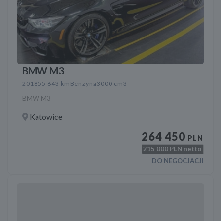
BMW M3
2018
55 643 km
Benzyna
3000 cm3
BMW M3
Katowice
264 450
PLN
215 000
PLN netto
DO NEGOCJACJI