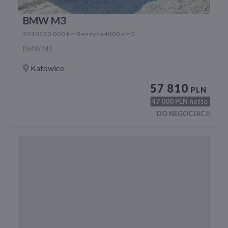
BMW M3
2010
230 000 km
Benzyna
4000 cm3
BMW M3
Katowice
57 810
PLN
47 000
PLN netto
DO NEGOCJACJI