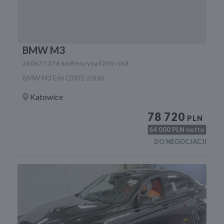
BMW M3
2006
77 376 km
Benzyna
3200 cm3
BMW M3 E46 (2001-2006)
Katowice
78 720
PLN
64 000
PLN netto
DO NEGOCJACJI