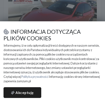
INFORMACJA DOTYCZĄCA
PLIKÓW COOKIES
Informujemy, iż w celu optymalizacji treści dostępnych w naszym serwisie,
dostosowania ich do Państwa indywidualnych potrzeb korzystamy z
informacji zapisanych za pomocą plików cookies na urządzeniach
BMW M3
końcowych użytkowników. Pliki cookies użytkownik może kontrolować za
pomocą ustawień swojej przeglądarki internetowej. Dalsze korzystanie z
2017
48 700 km
Benzyna
3000 cm3
naszego serwisu internetowego, bez zmiany ustawień przeglądarki
2017, 3.0L, od ubezpieczalni
internetowej oznacza, iż użytkownik akceptuje stosowanie plików cookies.
Czytaj więcej
Polityka prywatności
Informację cookies strony internetowej
Adriatycka, 02-761 Warszawa, Polska
zapewnia zumzum.pl
135 000
PLN
Akceptuję