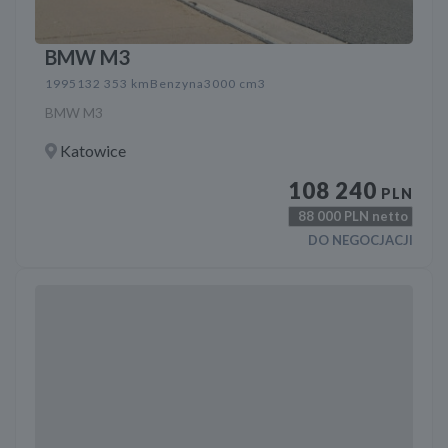
BMW M3
1995
132 353 km
Benzyna
3000 cm3
BMW M3
Katowice
108 240
PLN
88 000
PLN netto
DO NEGOCJACJI