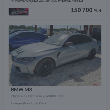
Nowowiejska 25, 06-500 Mława, Polska
150 700
PLN
BMW M3
2022
24 574 km
Benzyna
3000 cm3
Competition Auto Punkt