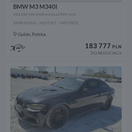
BMW M3 M340I
2020
40 000 km
Benzyna
2998 cm3
BMW M340I - MSPORT - MPOWER
Gubin, Polska
183 777
PLN
DO NEGOCJACJI