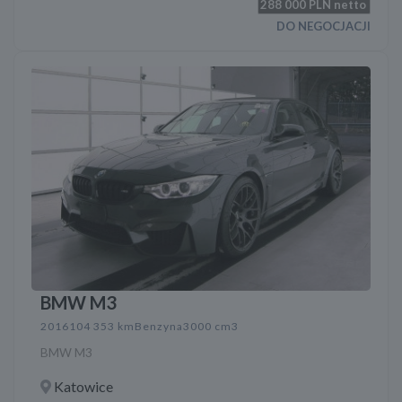
288 000
PLN netto
DO NEGOCJACJI
BMW M3
2016
104 353 km
Benzyna
3000 cm3
BMW M3
Katowice