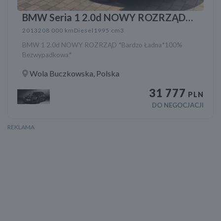
BMW Seria 1 2.0d NOWY ROZRZĄD
*Bardzo Ładna*100% Bezwypadkowa*
2013
208 000 km
Diesel
1995 cm3
BMW 1 2.0d NOWY ROZRZĄD *Bardzo Ładna*100%
Bezwypadkowa*
Wola Buczkowska, Polska
31 777
PLN
DO NEGOCJACJI