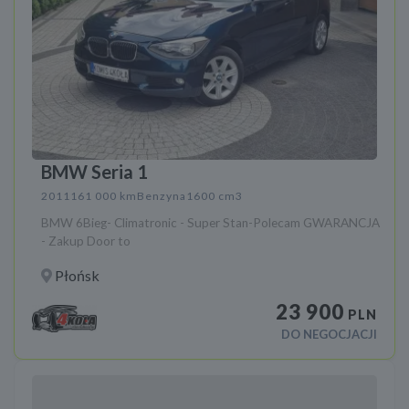
BMW Seria 1
2011
161 000 km
Benzyna
1600 cm3
BMW 6Bieg- Climatronic - Super Stan-Polecam GWARANCJA
- Zakup Door to
Płońsk
23 900
PLN
DO NEGOCJACJI