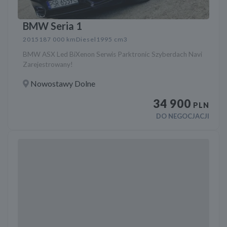
BMW Seria 1
2015
187 000 km
Diesel
1995 cm3
BMW ASX Led BiXenon Serwis Parktronic Szyberdach Navi
Zarejestrowany!
Nowostawy Dolne
34 900
PLN
DO NEGOCJACJI