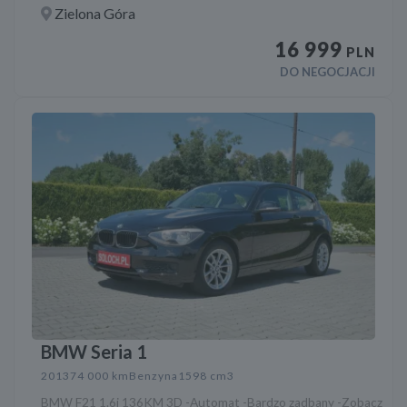
Zielona Góra
16 999
PLN
DO NEGOCJACJI
BMW Seria 1
2013
74 000 km
Benzyna
1598 cm3
BMW F21 1.6i 136KM 3D -Automat -Bardzo zadbany -Zobacz