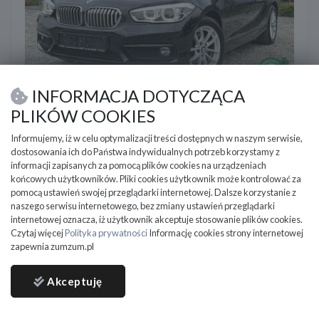
BMW Seria 1
INFORMACJA DOTYCZĄCA
2016
218 000 km
Benzyna
1499 cm3
PLIKÓW COOKIES
BMW Fiesta FULL Led Navi Climatronic Gwarancja
Informujemy, iż w celu optymalizacji treści dostępnych w naszym serwisie,
dostosowania ich do Państwa indywidualnych potrzeb korzystamy z
Kutno
informacji zapisanych za pomocą plików cookies na urządzeniach
końcowych użytkowników. Pliki cookies użytkownik może kontrolować za
27 900
PLN
pomocą ustawień swojej przeglądarki internetowej. Dalsze korzystanie z
DO NEGOCJACJI
naszego serwisu internetowego, bez zmiany ustawień przeglądarki
internetowej oznacza, iż użytkownik akceptuje stosowanie plików cookies.
Czytaj więcej
Polityka prywatności
Informację cookies strony internetowej
zapewnia zumzum.pl
Akceptuję