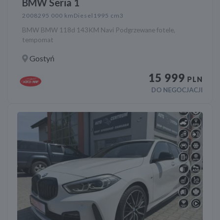
BMW Seria 1
2008
295 000 km
Diesel
1995 cm3
BMW BMW 118d 143KM Navi Podgrzewane fotele,
tempomat
Gostyń
15 999
PLN
DO NEGOCJACJI