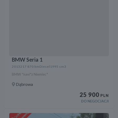
BMW Seria 1
2013
217 870 km
Diesel
1995 cm3
BMW *navi*z Niemiec*
Dąbrowa
25 900
PLN
DO NEGOCJACJI