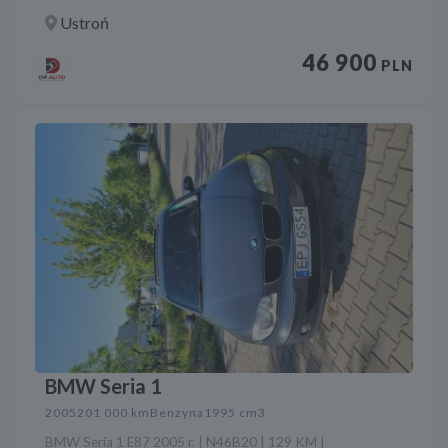
Ustroń
46 900
PLN
BMW Seria 1
2005
201 000 km
Benzyna
1995 cm3
BMW Seria 1 E87 2005 r. | N46B20 | 129 KM |