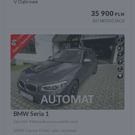
Dąbrowa
35 900
PLN
DO NEGOCJACJI
BMW Seria 1
2017
85 998 km
Benzyna
1499 cm3
BMW Captur Polski salon automat