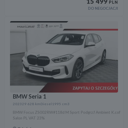
15 499
PLN
DO NEGOCJACJI
BMW Seria 1
2023
29 628 km
Diesel
1995 cm3
BMW Focus ZS002RW#118d M Sport Podgrz.f Ambient K.cof
Salon PL VAT 23%