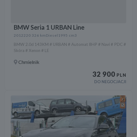
BMW Seria 1 URBAN Line
2012
220 326 km
Diesel
1995 cm3
BMW 2.0d 143KM # URBAN # Automat 8HP # Navi # PDC #
Skóra # Xenon # LE
Chmielnik
32 900
PLN
DO NEGOCJACJI