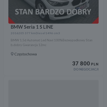
BMW Seria 1 S LINE
2016
205 377 km
Diesel
1496 cm3
BMW 1.5d Automat Led Navi 100%Bezwypadkowy Stan
b.dobry Gwarancja 12mc
Częstochowa
37 800
PLN
DO NEGOCJACJI