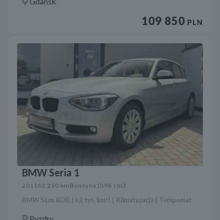
Gdańsk
109 850
PLN
BMW Seria 1
2011
62 230 km
Benzyna
1598 cm3
BMW Stan BDB | 62 tyś. km!! | Klimatyzacja | Tempomat
Pyzdry