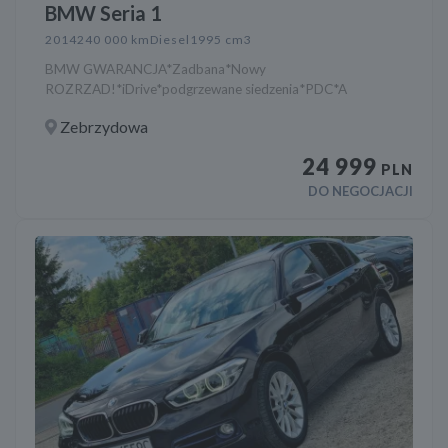
BMW Seria 1
2014
240 000 km
Diesel
1995 cm3
BMW GWARANCJA*Zadbana*Nowy
ROZRZAD!*iDrive*podgrzewane siedzenia*PDC*A
Zebrzydowa
24 999
PLN
DO NEGOCJACJI