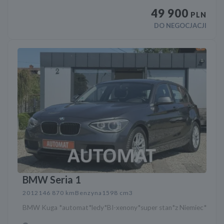
49 900
PLN
DO NEGOCJACJI
BMW Seria 1
2012
146 870 km
Benzyna
1598 cm3
BMW Kuga *automat*ledy*BI-xenony*super stan*z Niemiec*