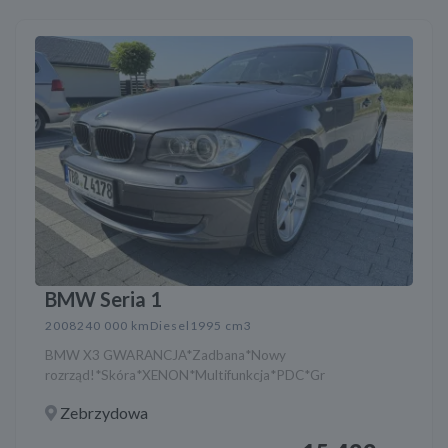
BMW Seria 1
2008
240 000 km
Diesel
1995 cm3
BMW X3 GWARANCJA*Zadbana*Nowy
rozrząd!*Skóra*XENON*Multifunkcja*PDC*Gr
Zebrzydowa