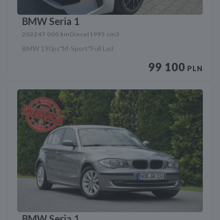
BMW Seria 1
2022
47 000 km
Diesel
1995 cm3
BMW 190ps*M-Sport*Full Led
99 100
PLN
BMW Seria 1