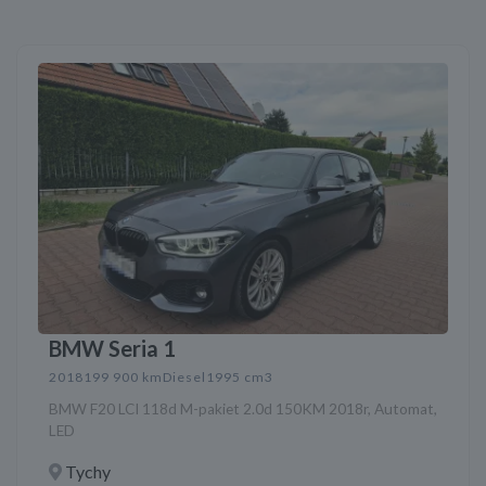
BMW Seria 1
2018
199 900 km
Diesel
1995 cm3
BMW F20 LCI 118d M-pakiet 2.0d 150KM 2018r, Automat,
LED
Tychy