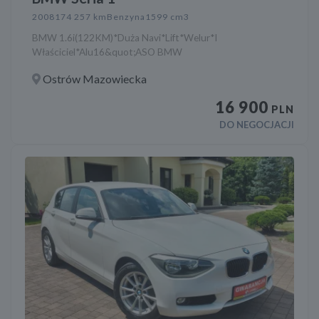
2008
174 257 km
Benzyna
1599 cm3
BMW 1.6i(122KM)*Duża Navi*Lift*Welur*I
Właściciel*Alu16&quot;ASO BMW
Ostrów Mazowiecka
16 900
PLN
DO NEGOCJACJI