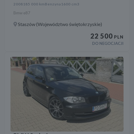
2008
185 000 km
Benzyna
1600 cm3
Bmw e87
Staszów (Województwo świętokrzyskie)
22 500
PLN
DO NEGOCJACJI