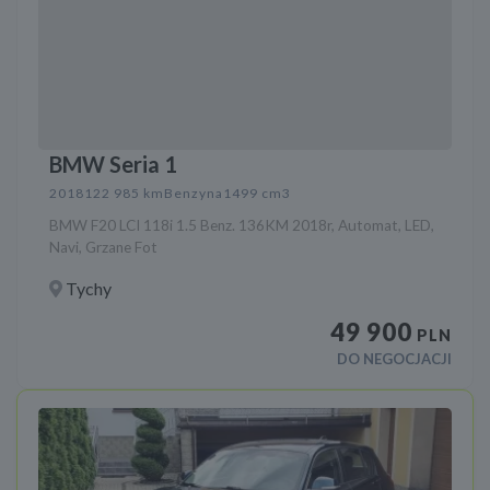
BMW Seria 1
2018
122 985 km
Benzyna
1499 cm3
BMW F20 LCI 118i 1.5 Benz. 136KM 2018r, Automat, LED,
Navi, Grzane Fot
Tychy
49 900
PLN
DO NEGOCJACJI