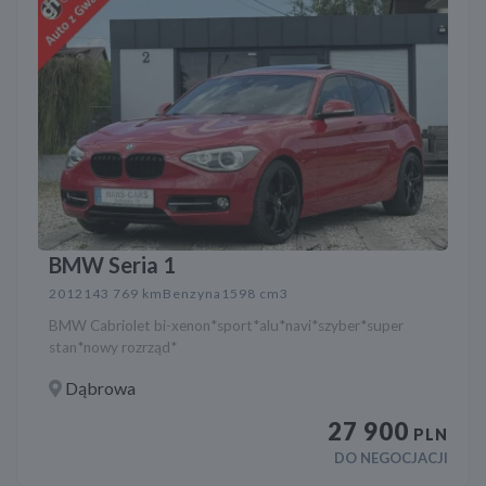
BMW Seria 1
2012
143 769 km
Benzyna
1598 cm3
BMW Cabriolet bi-xenon*sport*alu*navi*szyber*super
stan*nowy rozrząd*
Dąbrowa
27 900
PLN
DO NEGOCJACJI