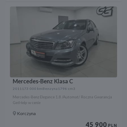
Mercedes-Benz Klasa C
2011
173 000 km
Benzyna
1796 cm3
Mercedes-Benz Elegance 1.8 /Automat/ Roczna Gwarancja
GetHelp w cenie
Korczyna
45 900
PLN