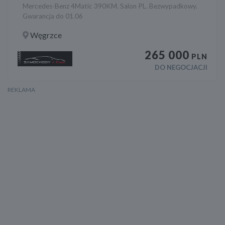
Mercedes-Benz 4Matic 390KM. Salon PL. Bezwypadkowy.
Gwarancja do 01.06
Węgrzce
265 000
PLN
DO NEGOCJACJI