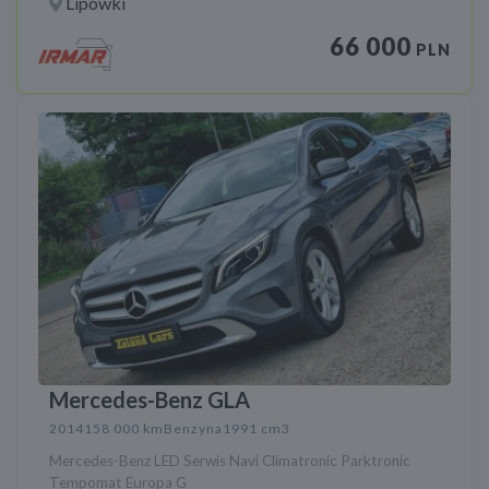
Lipówki
66 000
PLN
Mercedes-Benz GLA
2014
158 000 km
Benzyna
1991 cm3
Mercedes-Benz LED Serwis Navi Climatronic Parktronic
Tempomat Europa G