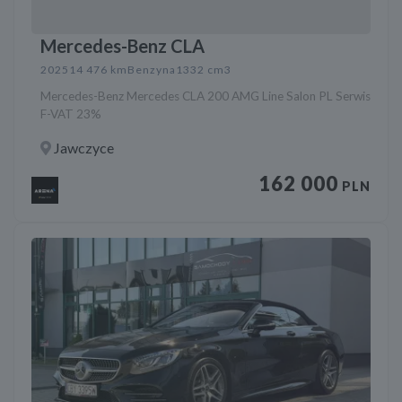
Mercedes-Benz CLA
2025
14 476 km
Benzyna
1332 cm3
Mercedes-Benz Mercedes CLA 200 AMG Line Salon PL Serwis
F-VAT 23%
Jawczyce
162 000
PLN