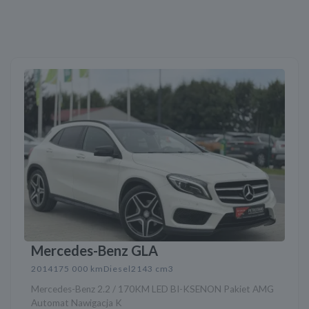
Mercedes-Benz GLA
2014
175 000 km
Diesel
2143 cm3
Mercedes-Benz 2.2 / 170KM LED BI-KSENON Pakiet AMG
Automat Nawigacja K