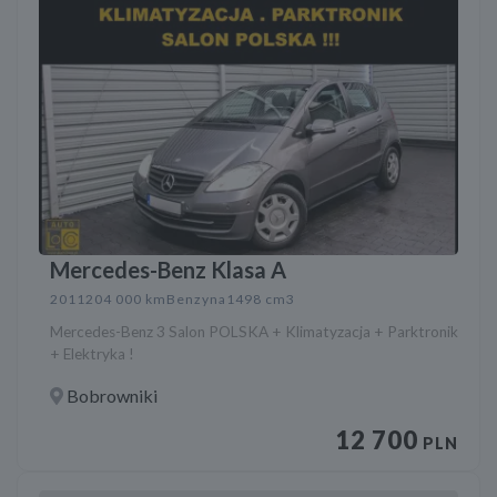
Mercedes-Benz Klasa A
2011
204 000 km
Benzyna
1498 cm3
Mercedes-Benz 3 Salon POLSKA + Klimatyzacja + Parktronik
+ Elektryka !
Bobrowniki
12 700
PLN