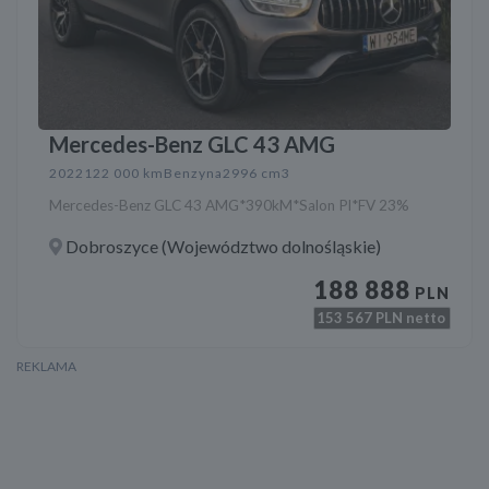
Mercedes-Benz GLC 43 AMG
2022
122 000 km
Benzyna
2996 cm3
Mercedes-Benz GLC 43 AMG*390kM*Salon Pl*FV 23%
Dobroszyce (Województwo dolnośląskie)
188 888
PLN
153 567
PLN netto