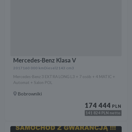
Mercedes-Benz Klasa V
2017
160 000 km
Diesel
2143 cm3
Mercedes-Benz 3 EXTRA LONG L3 + 7 osób + 4 MATIC +
Automat + Salon POL
Bobrowniki
174 444
PLN
141 824
PLN netto