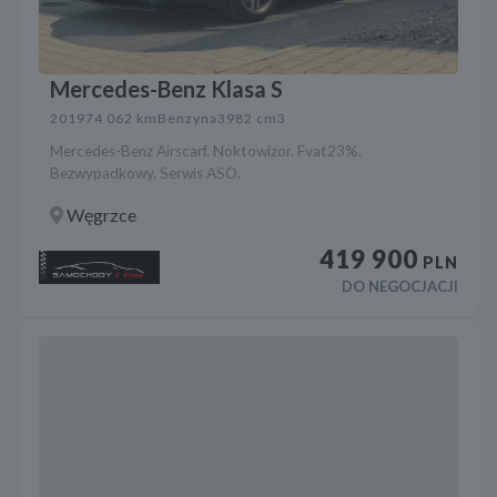
Mercedes-Benz Klasa S
2019
74 062 km
Benzyna
3982 cm3
Mercedes-Benz Airscarf. Noktowizor. Fvat23%.
Bezwypadkowy. Serwis ASO.
Węgrzce
419 900
PLN
DO NEGOCJACJI