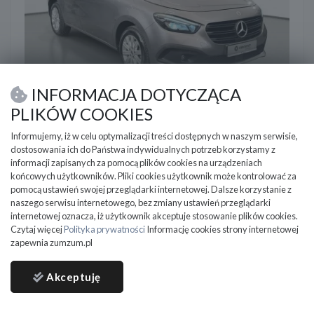
INFORMACJA DOTYCZĄCA
Mercedes-Benz Citan
PLIKÓW COOKIES
2021
142 200 km
Diesel
1500 cm3
Informujemy, iż w celu optymalizacji treści dostępnych w naszym serwisie,
Mercedes-Benz 1.5CDi 95KM M6 2021 r., HAK, przebieg
dostosowania ich do Państwa indywidualnych potrzeb korzystamy z
142tys.km, NAVI, a
informacji zapisanych za pomocą plików cookies na urządzeniach
końcowych użytkowników. Pliki cookies użytkownik może kontrolować za
Myślenice
pomocą ustawień swojej przeglądarki internetowej. Dalsze korzystanie z
57 900
naszego serwisu internetowego, bez zmiany ustawień przeglądarki
PLN
internetowej oznacza, iż użytkownik akceptuje stosowanie plików cookies.
DO NEGOCJACJI
Czytaj więcej
Polityka prywatności
Informację cookies strony internetowej
zapewnia zumzum.pl
Akceptuję