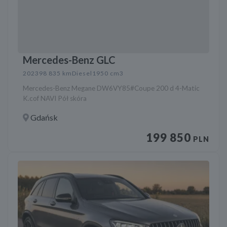
Mercedes-Benz GLC
2023
98 835 km
Diesel
1950 cm3
Mercedes-Benz Megane DW6VY85#Coupe 200 d 4-Matic
K.cof NAVI Pół skóra
Gdańsk
199 850
PLN