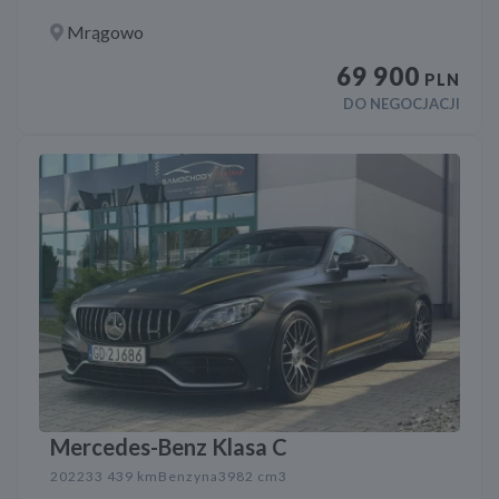
Mrągowo
69 900
PLN
DO NEGOCJACJI
Mercedes-Benz Klasa C
2022
33 439 km
Benzyna
3982 cm3