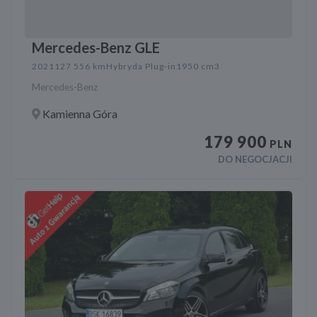
Mercedes-Benz GLE
2021
127 556 km
Hybryda Plug-in
1950 cm3
Mercedes-Benz
Kamienna Góra
179 900
PLN
DO NEGOCJACJI