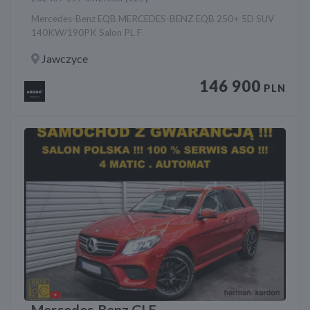
Mercedes-Benz EQB MERCEDES-BENZ EQB 250+ 5D SUV
140KW/190PK Salon PL F
Jawczyce
146 900
PLN