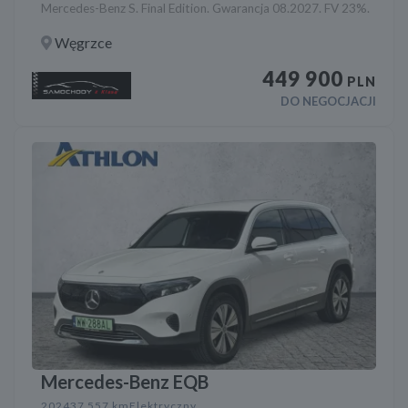
Mercedes-Benz S. Final Edition. Gwarancja 08.2027. FV 23%.
Węgrzce
449 900
PLN
DO NEGOCJACJI
Mercedes-Benz EQB
2024
37 557 km
Elektryczny