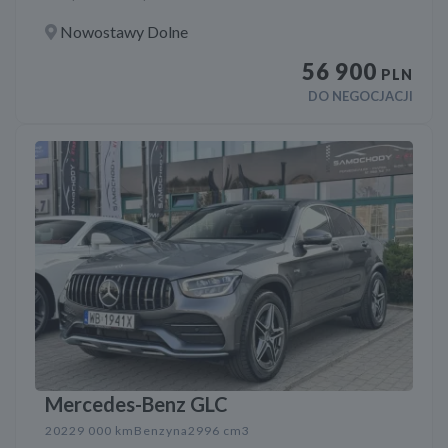
Nowostawy Dolne
56 900
PLN
DO NEGOCJACJI
Mercedes-Benz GLC
2022
9 000 km
Benzyna
2996 cm3