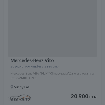
Mercedes-Benz Vito
2010
245 400 km
Diesel
2148 cm3
Mercedes-Benz Vito *FILM*Klimatyzacja*Zarejestrowany w
Polsce*MIXTO*Lo
Suchy Las
20 900
PLN