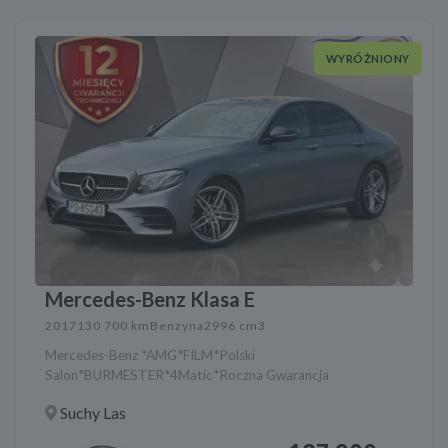
WYRÓŻNIONY
Mercedes-Benz Klasa E
2017
130 700 km
Benzyna
2996 cm3
Mercedes-Benz *AMG*FILM*Polski
Salon*BURMESTER*4Matic*Roczna Gwarancja
Suchy Las