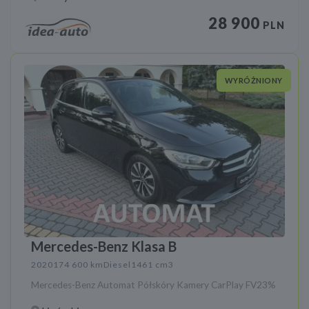
28 900
PLN
WYRÓŻNIONY
Mercedes-Benz Klasa B
2020
174 600 km
Diesel
1461 cm3
Mercedes-Benz Automat Półskóry Kamery CarPlay FV23%