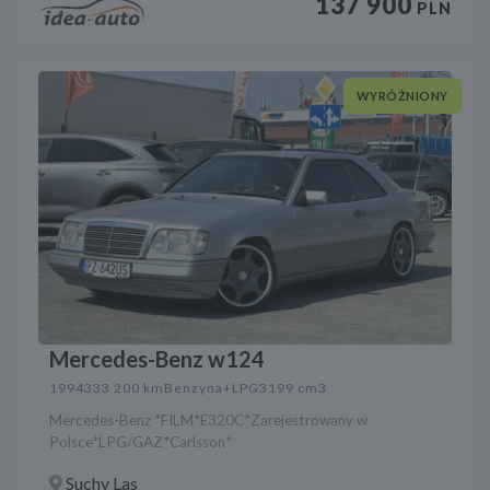
137 900
PLN
WYRÓŻNIONY
Mercedes-Benz w124
1994
333 200 km
Benzyna+LPG
3199 cm3
Mercedes-Benz *FILM*E320C*Zarejestrowany w
Polsce*LPG/GAZ*Carlsson*
Suchy Las