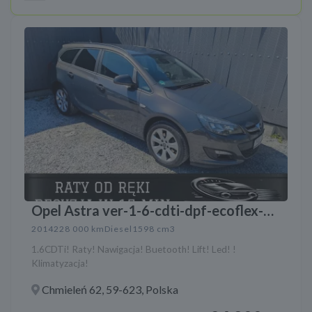
Opel Astra ver-1-6-cdti-dpf-ecoflex-
sports-tourerstart-stop-exklusiv
2014
228 000 km
Diesel
1598 cm3
1.6CDTi! Raty! Nawigacja! Buetooth! Lift! Led! !
Klimatyzacja!
Chmieleń 62, 59-623, Polska