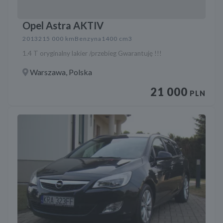
Opel Astra AKTIV
2013
215 000 km
Benzyna
1400 cm3
1.4 T oryginalny lakier /przebieg Gwarantuję !!!
Warszawa, Polska
21 000
PLN