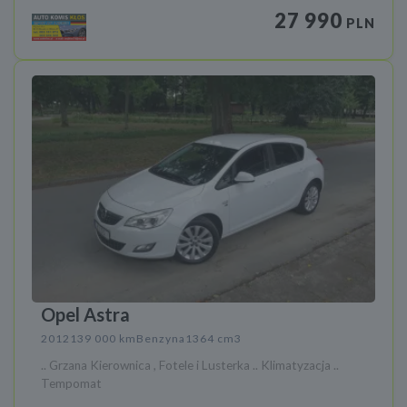
27 990
PLN
Opel Astra
2012
139 000 km
Benzyna
1364 cm3
.. Grzana Kierownica , Fotele i Lusterka .. Klimatyzacja ..
Tempomat