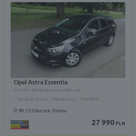
Opel Astra Essentia
2015
151 000 km
Benzyna
1400 cm3
. . Serwis do Końca . . Klimatyzacja . . Stan BDB . .
98-113 Buczek, Polska
27 990
PLN