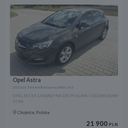
Opel Astra
2013
26 500 km
Benzyna
1400 cm3
OPEL ASTRA 1,4 BENZYNA 101 PS KLIMA 5 DRZWI ŁADNY
STAN
Chojnice, Polska
21 900
PLN