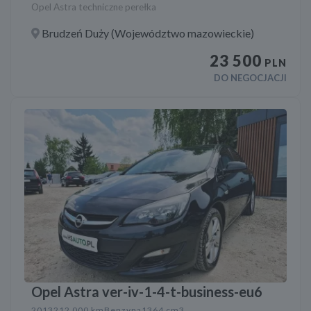
Opel Astra techniczne perełka
Brudzeń Duży (Województwo mazowieckie)
23 500
PLN
DO NEGOCJACJI
Opel Astra ver-iv-1-4-t-business-eu6
2013
212 000 km
Benzyna
1364 cm3