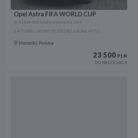
Opel Astra FIFA WORLD CUP
2012
158 000 km
Benzyna
1362 cm3
1.4 TURBO, NOWY ROZRZĄD, ŁADNE AUTO
Słomniki, Polska
23 500
PLN
DO NEGOCJACJI