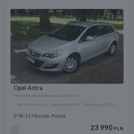
Opel Astra
2013
228 000 km
Benzyna
1364 cm3
. . Serwis do końca . . Jeden właściciel . . Rejestracja 2013 . .
98-113 Buczek, Polska
23 990
PLN