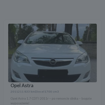
Opel Astra
2011
211 833 km
Diesel
1700 cm3
Opel Astra 1.7 CDTI 2011r – po remoncie silnika – bogate
wyposażenie!