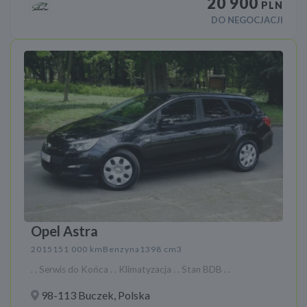
20 900
PLN
DO NEGOCJACJI
Opel Astra
2015
151 000 km
Benzyna
1398 cm3
. . Serwis do Końca . . Klimatyzacja . . Stan BDB . .
98-113 Buczek, Polska