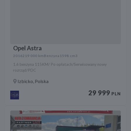
Opel Astra
2016
219 000 km
Benzyna
1598 cm3
1.6 benzyna 115KM/ Po opłatach/Serwisowany nowy
rozrząd/PDC
Izbicko, Polska
29 999
PLN