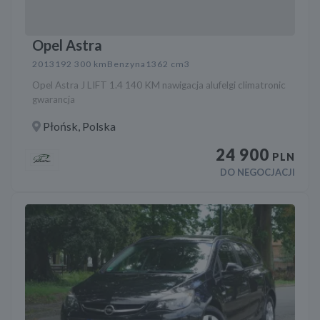
Opel Astra
2013
192 300 km
Benzyna
1362 cm3
Opel Astra J LIFT 1.4 140 KM nawigacja alufelgi climatronic
gwarancja
Płońsk, Polska
24 900
PLN
DO NEGOCJACJI