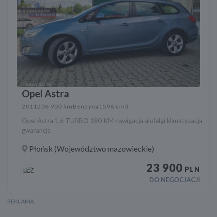
Opel Astra
2011
206 900 km
Benzyna
1598 cm3
Opel Astra 1.6 TURBO 180 KM nawigacja alufelgi klimatyzacja
gwarancja
Płońsk (Województwo mazowieckie)
23 900
PLN
DO NEGOCJACJI