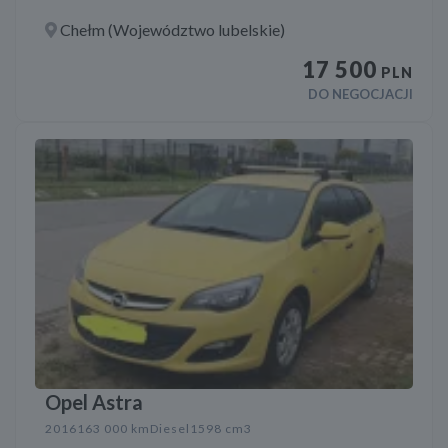
Chełm (Województwo lubelskie)
17 500
PLN
DO NEGOCJACJI
Opel Astra
2016
163 000 km
Diesel
1598 cm3