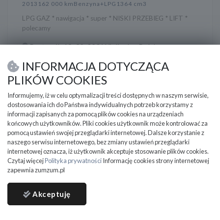
2013
162 000 km
Benzyna+LPG
1364 cm3
LPG GAZ * nawigacja * super * NISKI PRZEBIEG * LIFT *
polecamy
Pasternik 18, 32-020 Wieliczka, Polska
INFORMACJA DOTYCZĄCA
24 300
PLN
PLIKÓW COOKIES
Informujemy, iż w celu optymalizacji treści dostępnych w naszym serwisie,
dostosowania ich do Państwa indywidualnych potrzeb korzystamy z
informacji zapisanych za pomocą plików cookies na urządzeniach
końcowych użytkowników. Pliki cookies użytkownik może kontrolować za
pomocą ustawień swojej przeglądarki internetowej. Dalsze korzystanie z
naszego serwisu internetowego, bez zmiany ustawień przeglądarki
internetowej oznacza, iż użytkownik akceptuje stosowanie plików cookies.
Czytaj więcej
Polityka prywatności
Informację cookies strony internetowej
zapewnia zumzum.pl
Akceptuję