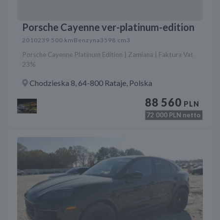
Porsche Cayenne ver-platinum-edition
2010
239 500 km
Benzyna
3598 cm3
Porsche Cayenne Platinum Edition | Zamiana | Faktura Vat
23%
Chodzieska 8, 64-800 Rataje, Polska
88 560
PLN
72 000
PLN netto