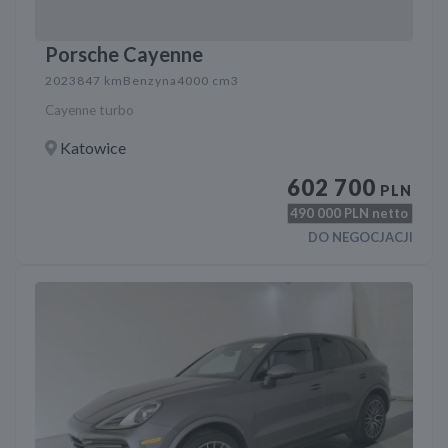
Porsche Cayenne
2023
847 km
Benzyna
4000 cm3
Cayenne turbo
Katowice
602 700
PLN
490 000
PLN netto
DO NEGOCJACJI