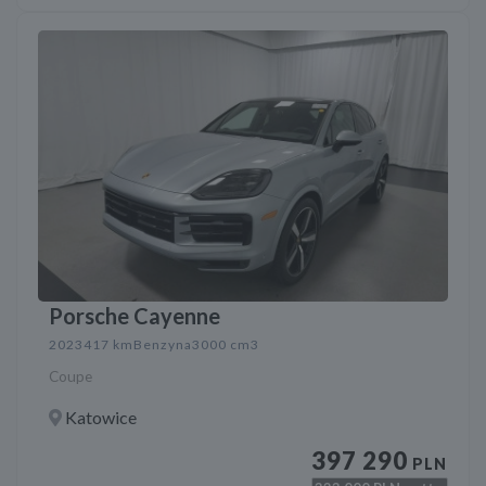
Porsche Cayenne
2023
417 km
Benzyna
3000 cm3
Coupe
Katowice
397 290
PLN