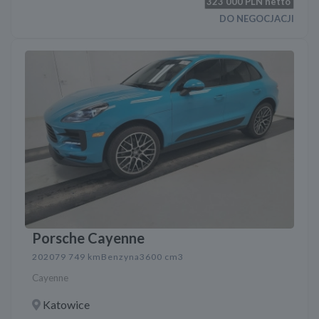
323 000
PLN netto
DO NEGOCJACJI
Porsche Cayenne
2020
79 749 km
Benzyna
3600 cm3
Cayenne
Katowice