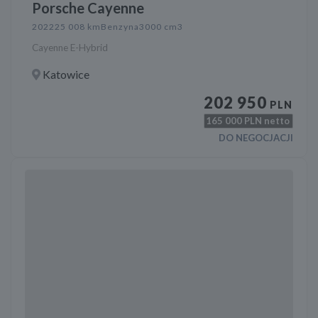
Porsche Cayenne
2022
25 008 km
Benzyna
3000 cm3
Cayenne E-Hybrid
Katowice
202 950
PLN
165 000
PLN netto
DO NEGOCJACJI