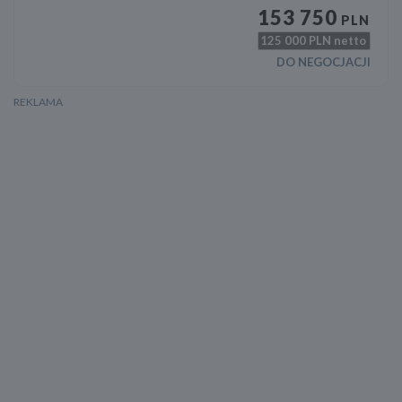
153 750
PLN
125 000
PLN netto
DO NEGOCJACJI