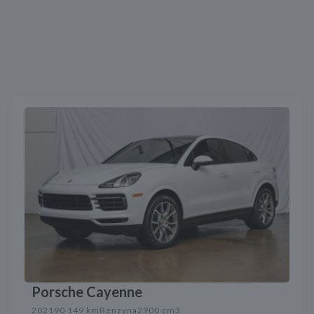
Porsche Cayenne
2021
90 149 km
Benzyna
2900 cm3