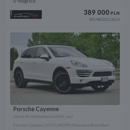
Węgrzce
389 000
PLN
DO NEGOCJACJI
Porsche Cayenne
2013
118 000 km
Diesel
2967 cm3
Porsche Cayenne 3.0TDI 245KM Panorama Skóra Navi