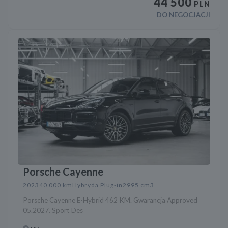
44 500
PLN
DO NEGOCJACJI
Porsche Cayenne
2023
40 000 km
Hybryda Plug-in
2995 cm3
Porsche Cayenne E-Hybrid 462 KM. Gwarancja Approved
05.2027. Sport Des