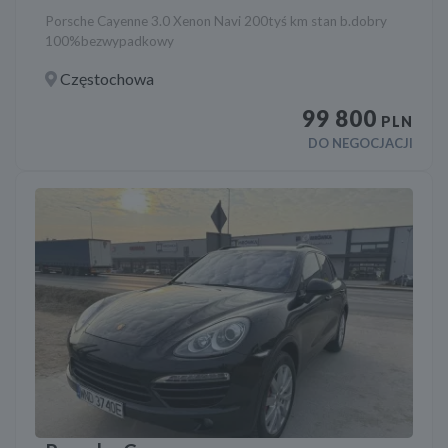
Porsche Cayenne 3.0 Xenon Navi 200tyś km stan b.dobry
100%bezwypadkowy
Częstochowa
99 800
PLN
DO NEGOCJACJI