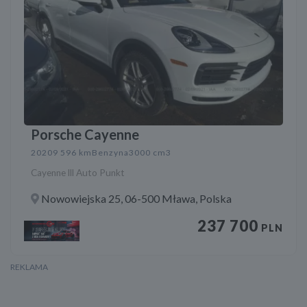
Porsche Cayenne
2020
9 596 km
Benzyna
3000 cm3
Cayenne lll Auto Punkt
Nowowiejska 25, 06-500 Mława, Polska
237 700
PLN