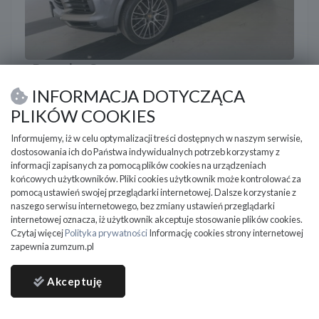
Porsche Cayenne
2020
34 149 km
Benzyna
2900 cm3
INFORMACJA DOTYCZĄCA
Porsche Cayenne Cayenne
PLIKÓW COOKIES
Katowice
Informujemy, iż w celu optymalizacji treści dostępnych w naszym serwisie,
dostosowania ich do Państwa indywidualnych potrzeb korzystamy z
175 890
informacji zapisanych za pomocą plików cookies na urządzeniach
PLN
końcowych użytkowników. Pliki cookies użytkownik może kontrolować za
143 000
PLN netto
pomocą ustawień swojej przeglądarki internetowej. Dalsze korzystanie z
DO NEGOCJACJI
naszego serwisu internetowego, bez zmiany ustawień przeglądarki
internetowej oznacza, iż użytkownik akceptuje stosowanie plików cookies.
Czytaj więcej
Polityka prywatności
Informację cookies strony internetowej
zapewnia zumzum.pl
Akceptuję