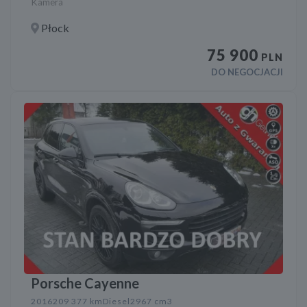
Kamera
Płock
75 900
PLN
DO NEGOCJACJI
Porsche Cayenne
2016
209 377 km
Diesel
2967 cm3