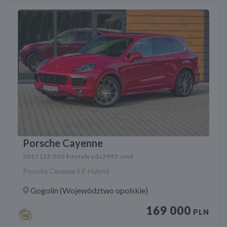
Porsche Cayenne
2017
125 000 km
Hybryda
2995 cm3
Porsche Cayenne S E-Hybrid
Gogolin (Województwo opolskie)
169 000
PLN