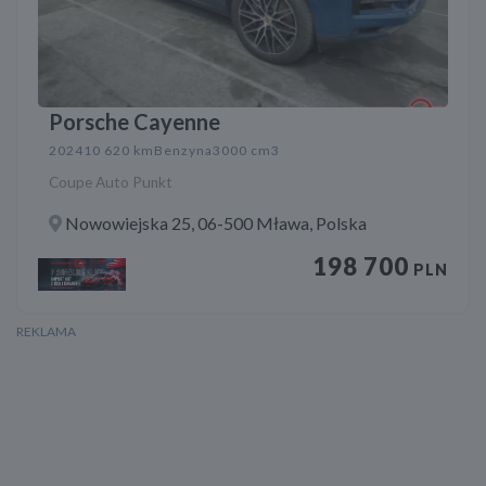
Porsche Cayenne
2024
10 620 km
Benzyna
3000 cm3
Coupe Auto Punkt
Nowowiejska 25, 06-500 Mława, Polska
198 700
PLN