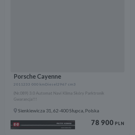
Porsche Cayenne
2011
233 000 km
Diesel
2967 cm3
(Nr.089) 3.0 Automat Navi Klima Skóry Parktronik
Gwarancja!!!
Sienkiewicza 31, 62-400 Słupca, Polska
78 900
PLN