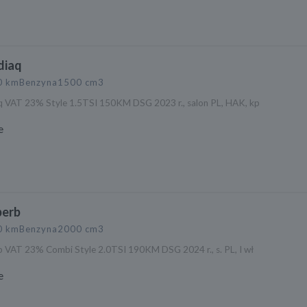
diaq
0 km
Benzyna
1500 cm3
 VAT 23% Style 1.5TSI 150KM DSG 2023 r., salon PL, HAK, kp
e
perb
0 km
Benzyna
2000 cm3
 VAT 23% Combi Style 2.0TSI 190KM DSG 2024 r., s. PL, I wł
e