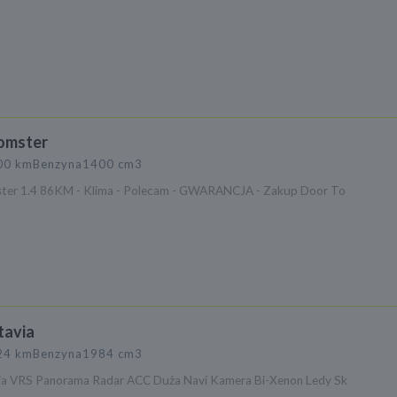
omster
00 km
Benzyna
1400 cm3
ter 1.4 86KM - Klima - Polecam - GWARANCJA - Zakup Door To
tavia
24 km
Benzyna
1984 cm3
ia VRS Panorama Radar ACC Duża Navi Kamera Bi-Xenon Ledy Sk