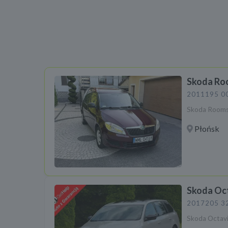
Skoda Ro
2011
195 0
Skoda Rooms
Płońsk
Skoda Oc
2017
205 3
Skoda Octav