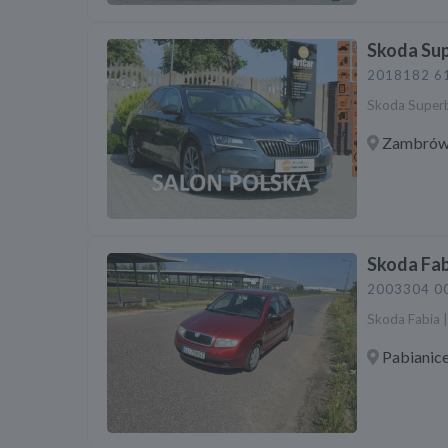
Skoda Su
2018
182 6
Skoda Super
Zambró
Skoda Fab
2003
304 0
Skoda Fabia |
Pabianic