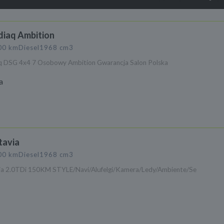
diaq Ambition
00 km
Diesel
1968 cm3
 DSG 4x4 7 Osobowy Ambition Gwarancja Salon Polska
a
tavia
00 km
Diesel
1968 cm3
ia 2.0TDi 150KM STYLE/Navi/Alufelgi/Kamera/Ledy/Ambiente/Se