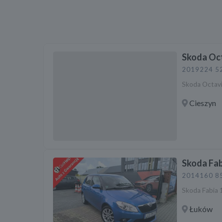
Skoda Oc
2019
224 5
Skoda Octavia
Cieszyn
Skoda Fab
2014
160 8
Skoda Fabia 
Łuków