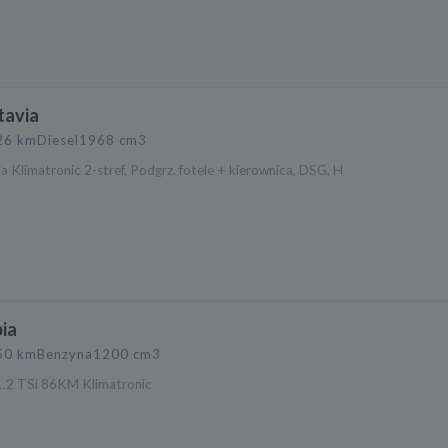
tavia
26 km
Diesel
1968 cm3
 Klimatronic 2-stref, Podgrz. fotele + kierownica, DSG, H
ia
50 km
Benzyna
1200 cm3
1.2 TSi 86KM Klimatronic