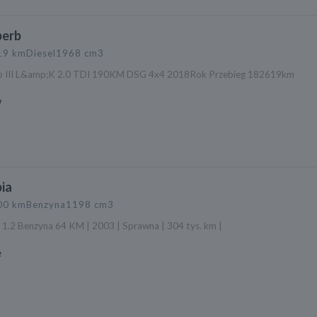
perb
19 km
Diesel
1968 cm3
b III L&amp;K 2.0 TDI 190KM DSG 4x4 2018Rok Przebieg 182619km
w
ia
00 km
Benzyna
1198 cm3
 1.2 Benzyna 64 KM | 2003 | Sprawna | 304 tys. km |
e