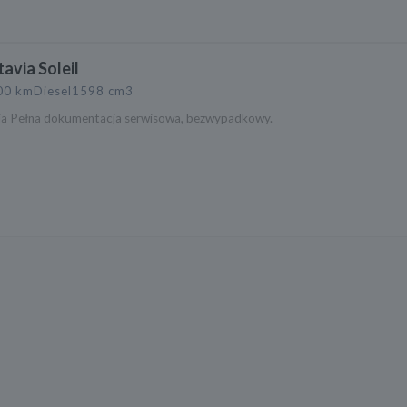
avia Soleil
00 km
Diesel
1598 cm3
a Pełna dokumentacja serwisowa, bezwypadkowy.