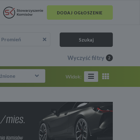
DODAJ OGŁOSZENIE
Promień
Szukaj
Wyczyść filtry
2
żnione
Widok: