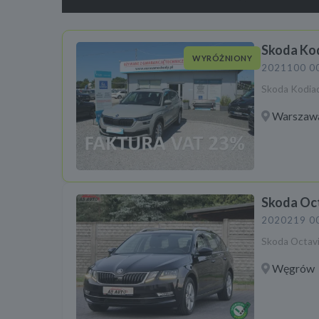
Skoda Ko
WYRÓŻNIONY
2021
100 0
Skoda Kodiaq
Warszaw
Skoda Oc
2020
219 0
Skoda Octav
Węgrów