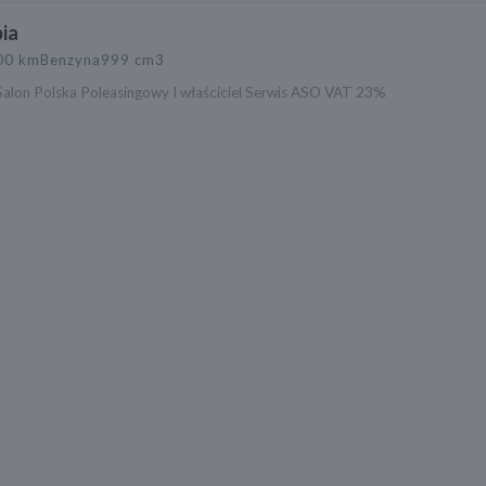
ia
00 km
Benzyna
999 cm3
Salon Polska Poleasingowy I właściciel Serwis ASO VAT 23%