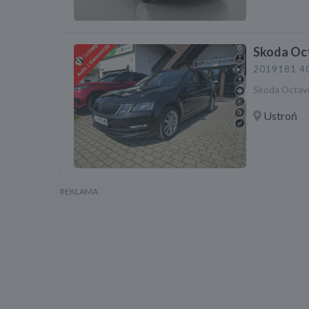
Skoda Oct
2019
181 4
Skoda Octavi
Ustroń