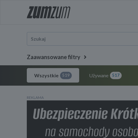
Zaawansowane filtry
Wszystkie
Używane
519
517
REKLAMA