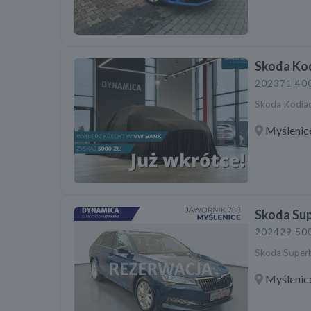
Skoda Ko
2023
71 40
Skoda Kodiaq
Myślenic
Skoda Su
2024
29 50
Skoda Superb
Myślenic