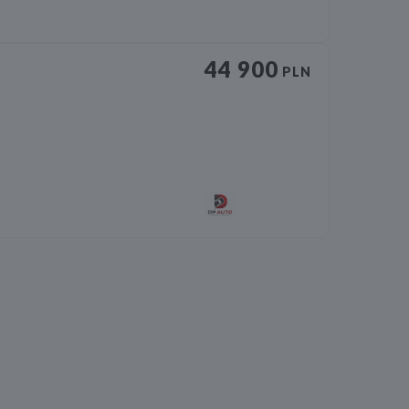
44 900
PLN