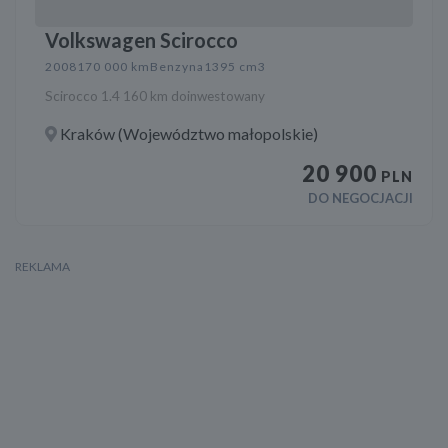
Volkswagen Scirocco
2008
170 000 km
Benzyna
1395 cm3
Scirocco 1.4 160 km doinwestowany
Kraków (Województwo małopolskie)
20 900
PLN
DO NEGOCJACJI