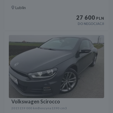
Lublin
27 600
PLN
DO NEGOCJACJI
Volkswagen Scirocco
2015
159 000 km
Benzyna
1390 cm3