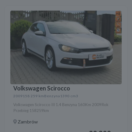
Volkswagen Scirocco
2009
158 259 km
Benzyna
1390 cm3
Volkswagen Scirocco III 1.4 Benzyna 160Km 2009Rok
Przebieg 158259km
Zambrów