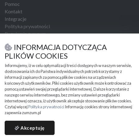
Pomoc
Kontakt
Integracje
Polityka prywatności
Regulamin zumzum
Regulamin dla Klientów Biznesowych
INFORMACJA DOTYCZĄCA
USŁUGI I NARZĘDZIA
PLIKÓW COOKIES
Umowa kupna sprzedaży
Informujemy, iż w celu optymalizacji treści dostępnych w naszym serwisie,
dostosowania ich do Państwa indywidualnych potrzeb korzystamy z
PRZYDATNE INFORMACJE
informacji zapisanych za pomocą plików cookies na urządzeniach
Partnerzy
końcowych użytkowników. Pliki cookies użytkownik może kontrolować za
Cennik
pomocą ustawień swojej przeglądarki internetowej. Dalsze korzystanie z
naszego serwisu internetowego, bez zmiany ustawień przeglądarki
Mapa kategorii
internetowej oznacza, iż użytkownik akceptuje stosowanie plików cookies.
Mapa miejscowości
Czytaj więcej
Polityka prywatności
Informację cookies strony internetowej
Ważne informacje
zapewnia zumzum.pl
Akceptuję
ZUMZUM © 2024 all rights reserved.