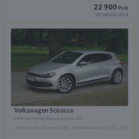
22 900
PLN
DO NEGOCJACJI
Volkswagen Scirocco
2009
169 000 km
Benzyna
1390 cm3
.. Klimatronik .. Grzane Fotele .. Zmieniarka na 6 płyt CD .. PDC
..