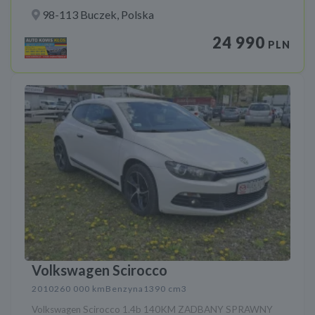
98-113 Buczek, Polska
24 990
PLN
Volkswagen Scirocco
2010
260 000 km
Benzyna
1390 cm3
Volkswagen Scirocco 1.4b 140KM ZADBANY SPRAWNY