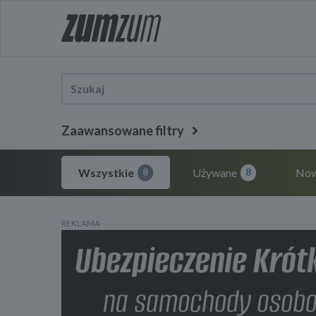
Zaawansowane filtry
Wszystkie
Używane
No
8
8
REKLAMA