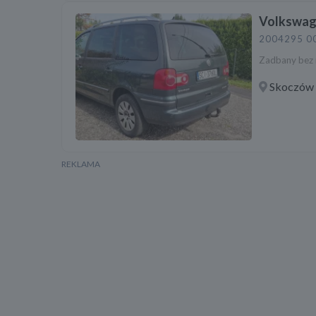
Volkswag
2004
295 0
Zadbany bez 
Skoczów 