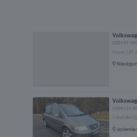
Volkswag
2001
95 00
Sharan 1.8T 
Niestępo
Volkswag
2009
211 0
2.0tdi UNIT
Jeziernia