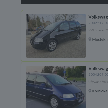
Volkswage
2002
217 0
VW Sharan *
Mostek, 
Volkswag
2004
209 0
Używane Vol
Kórnicka 