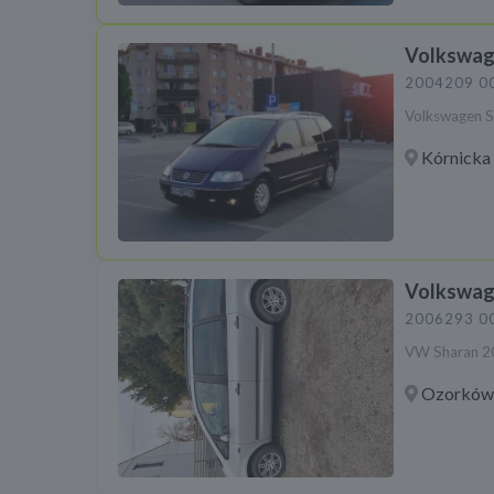
Volkswag
2004
209 0
Volkswagen S
Kórnicka 
Volkswag
2006
293 0
VW Sharan 2
Ozorków 