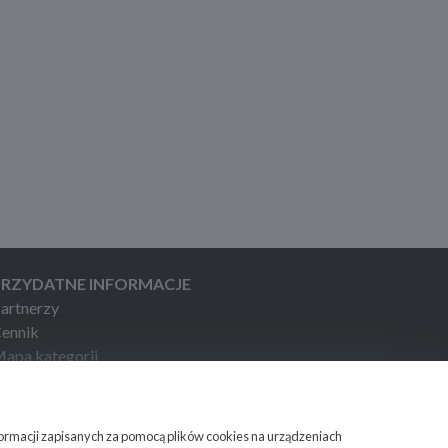
PRZYDATNE INFORMACJE
artnerzy
ennik
apa kategorii
apa miejscowości
ażne informacje
formacji zapisanych za pomocą plików cookies na urządzeniach