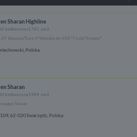
n Sharan Highline
00 km
Benzyna
1781 cm3
1.8T Benzyna*Euro 4*Wjeżdża do KRK*7 osób*Srawny*
miechowski, Polska
en Sharan
00 km
Benzyna
1984 cm3
kswagen Sharan
109, 62-020 Swarzędz, Polska