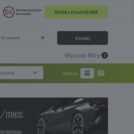
DODAJ OGŁOSZENIE
Promień
Szukaj
Wyczyść filtry
3
żnione
Widok: