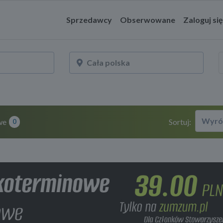
Sprzedawcy
Obserwowane
Zaloguj się
Wyró
we
Sortuj:
0