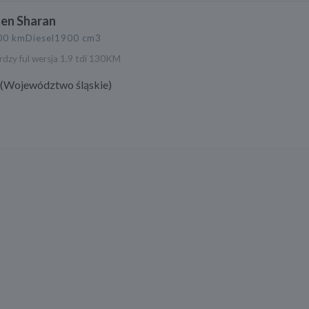
en Sharan
00 km
Diesel
1900 cm3
rdzy ful wersja 1.9 tdi 130KM
(Województwo śląskie)