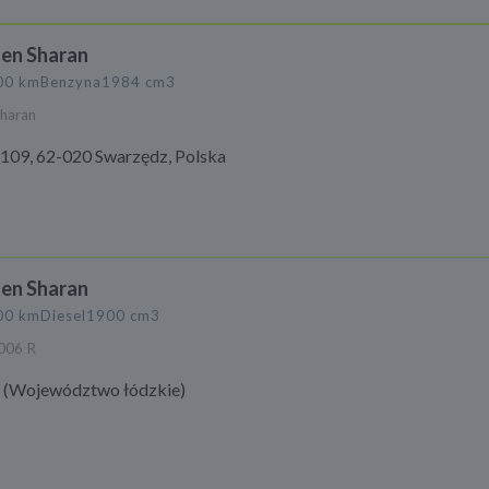
en Sharan
00 km
Benzyna
1984 cm3
haran
109, 62-020 Swarzędz, Polska
en Sharan
00 km
Diesel
1900 cm3
006 R
(Województwo łódzkie)