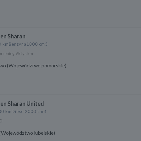
en Sharan
0 km
Benzyna
1800 cm3
przebieg 95tys km
wo (Województwo pomorskie)
en Sharan United
00 km
Diesel
2000 cm3
ED
 (Województwo lubelskie)