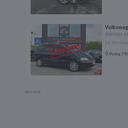
Volkswage
2007
205 9
1.9 TDI 4-Mo
Polna 79C