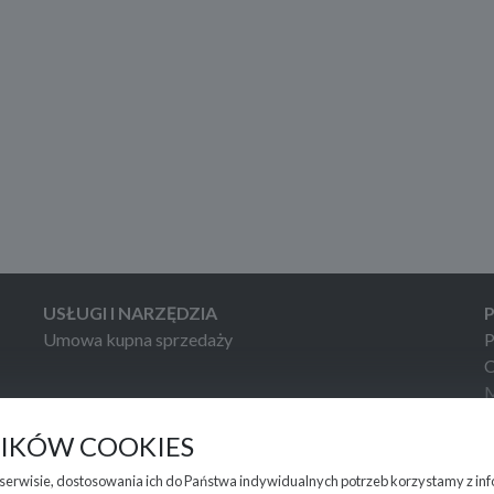
USŁUGI I NARZĘDZIA
Umowa kupna sprzedaży
P
C
M
M
LIKÓW COOKIES
W
m serwisie, dostosowania ich do Państwa indywidualnych potrzeb korzystamy z in