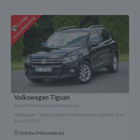
Volkswagen Tiguan
2016
239 456 km
Diesel
1968 cm3
Volkswagen Tiguan Lounge Lift Navi Kamera 2xParktr. Park
Assist ASO Al
Ostrów Mazowiecka