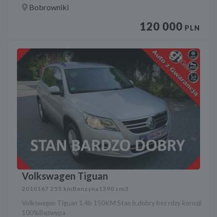
Bobrowniki
120 000
PLN
Volkswagen Tiguan
2010
167 255 km
Benzyna
1390 cm3
Volkswagen Tiguan 1.4b 150KM Stan b.dobry bez rdzy korozji
100%Bezwypa