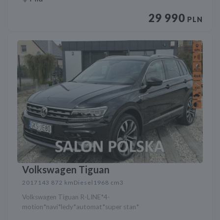
29 990
PLN
Volkswagen Tiguan
2017
143 872 km
Diesel
1968 cm3
Volkswagen Tiguan R-LINE*4-
motion*navi*ledy*automat*super stan*