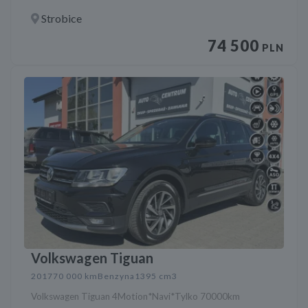
Strobice
74 500
PLN
Volkswagen Tiguan
2017
70 000 km
Benzyna
1395 cm3
Volkswagen Tiguan 4Motion*Navi*Tylko 70000km