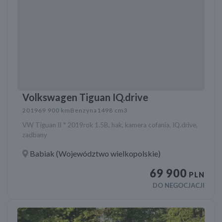
Volkswagen Tiguan IQ.drive
2019
69 900 km
Benzyna
1498 cm3
VW Tiguan II * 2019rok 1.5B, hak, kamera cofania, IQ.drive,
zadbany
Babiak (Województwo wielkopolskie)
69 900
PLN
DO NEGOCJACJI