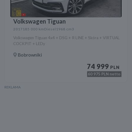
Volkswagen Tiguan
2017
185 000 km
Diesel
1968 cm3
Volkswagen Tiguan 4x4 + DSG + R LINE + Skóra + VIRTUAL
COCKPIT + LEDy
Bobrowniki
74 999
PLN
60 975
PLN netto