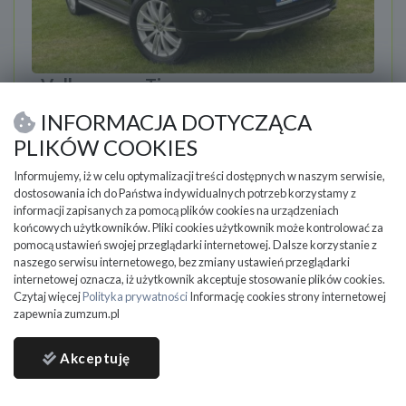
Volkswagen Tiguan
2008
279 899 km
Diesel
1968 cm3
INFORMACJA DOTYCZĄCA
Volkswagen Tiguan 2.0 TDI DPF 4Motion Team
PLIKÓW COOKIES
Sosnowiec, Polska
Informujemy, iż w celu optymalizacji treści dostępnych w naszym serwisie,
dostosowania ich do Państwa indywidualnych potrzeb korzystamy z
21 900
PLN
informacji zapisanych za pomocą plików cookies na urządzeniach
końcowych użytkowników. Pliki cookies użytkownik może kontrolować za
DO NEGOCJACJI
pomocą ustawień swojej przeglądarki internetowej. Dalsze korzystanie z
naszego serwisu internetowego, bez zmiany ustawień przeglądarki
internetowej oznacza, iż użytkownik akceptuje stosowanie plików cookies.
Czytaj więcej
Polityka prywatności
Informację cookies strony internetowej
zapewnia zumzum.pl
Akceptuję