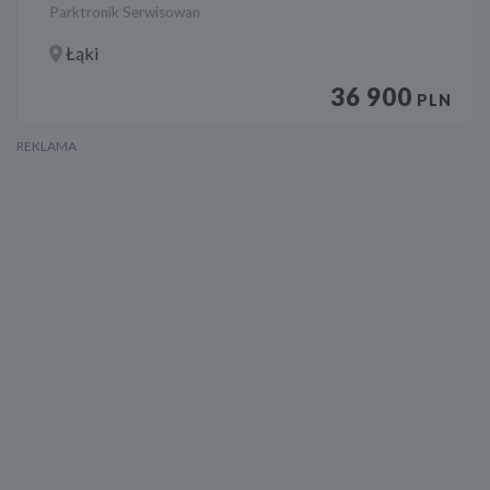
Parktronik Serwisowan
Łąki
36 900
PLN