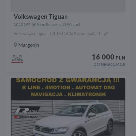
Volkswagen Tiguan
2012
197 000 km
Benzyna
1390 cm3
Volkswagen Tiguan 1.4 TSI 160#Panorama#Lifting#
Margonin
16 000
PLN
DO NEGOCJACJI