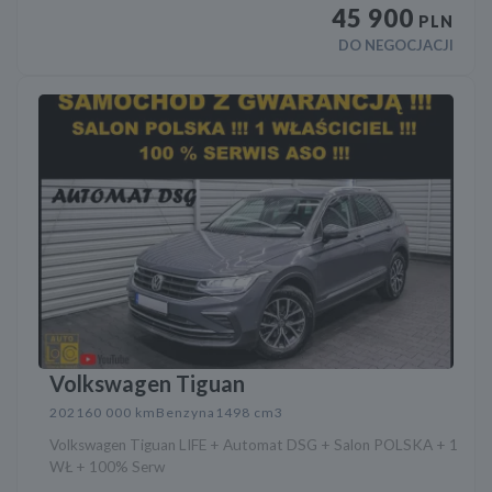
45 900
PLN
DO NEGOCJACJI
Volkswagen Tiguan
2021
60 000 km
Benzyna
1498 cm3
Volkswagen Tiguan LIFE + Automat DSG + Salon POLSKA + 1
WŁ + 100% Serw