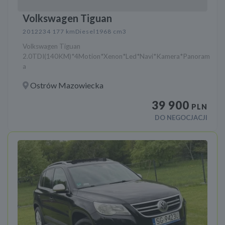
Volkswagen Tiguan
2012
234 177 km
Diesel
1968 cm3
Volkswagen Tiguan
2.0TDI(140KM)*4Motion*Xenon*Led*Navi*Kamera*Panoram
a
Ostrów Mazowiecka
39 900
PLN
DO NEGOCJACJI