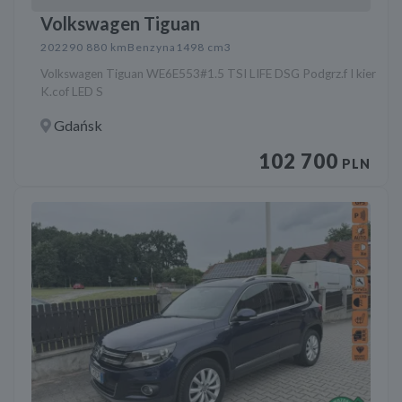
Volkswagen Tiguan
2022
90 880 km
Benzyna
1498 cm3
Volkswagen Tiguan WE6E553#1.5 TSI LIFE DSG Podgrz.f I kier
K.cof LED S
Gdańsk
102 700
PLN