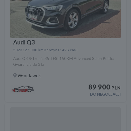
Audi Q3
2023
127 000 km
Benzyna
1498 cm3
Audi Q3 S-Tronic 35 TFSI 150KM Advanced Salon Polska
Gwarancja do 3 la
Włocławek
89 900
PLN
DO NEGOCJACJI