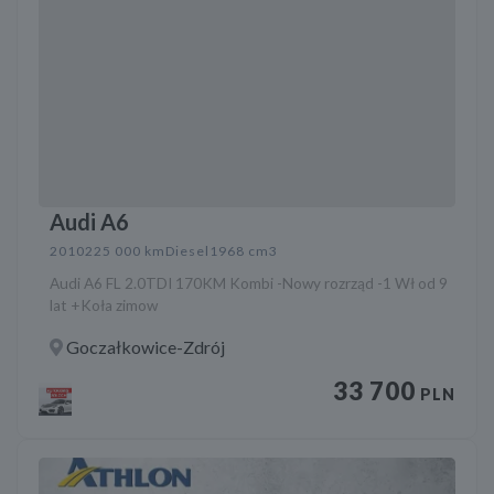
Audi A6
2010
225 000 km
Diesel
1968 cm3
Audi A6 FL 2.0TDI 170KM Kombi -Nowy rozrząd -1 Wł od 9
lat +Koła zimow
Goczałkowice-Zdrój
33 700
PLN