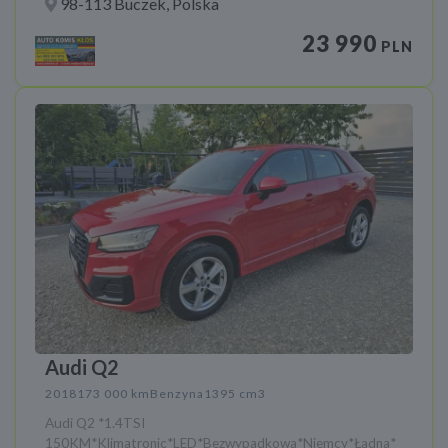
98-113 Buczek, Polska
23 990
PLN
Audi Q2
2018
173 000 km
Benzyna
1395 cm3
Audi Q2 *1.4TSI
150KM*Klimatronic*LED*Bezwypadkowa*Niemcy*Ładna*