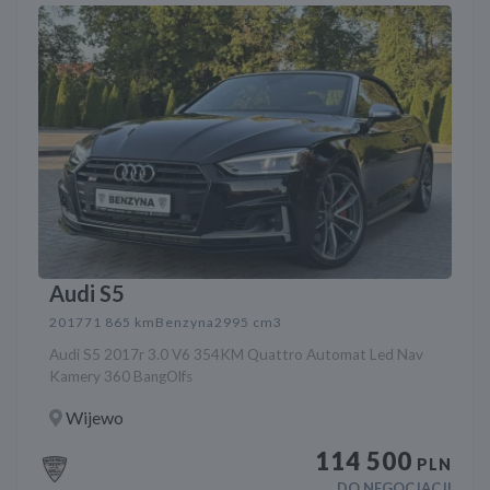
Audi S5
2017
71 865 km
Benzyna
2995 cm3
Audi S5 2017r 3.0 V6 354KM Quattro Automat Led Nav
Kamery 360 BangOlfs
Wijewo
114 500
PLN
DO NEGOCJACJI