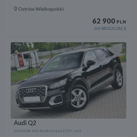
Ostrów Wielkopolski
62 900
PLN
DO NEGOCJACJI
Audi Q2
2018
208 000 km
Benzyna
1395 cm3