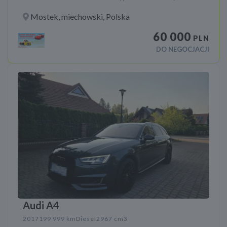
Mostek, miechowski, Polska
60 000
PLN
DO NEGOCJACJI
Audi A4
2017
199 999 km
Diesel
2967 cm3