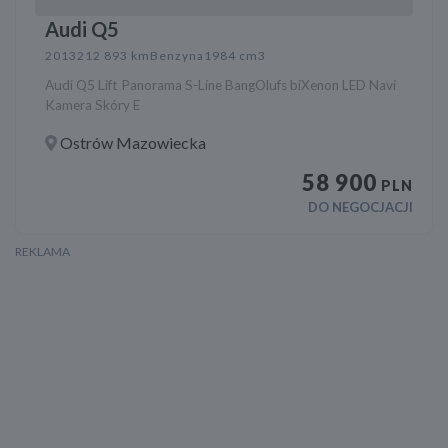
Audi Q5
2013
212 893 km
Benzyna
1984 cm3
Audi Q5 Lift Panorama S-Line BangOlufs biXenon LED Navi
Kamera Skóry E
Ostrów Mazowiecka
58 900
PLN
DO NEGOCJACJI