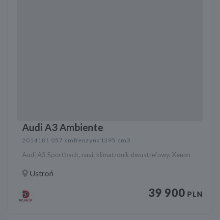
Audi A3 Ambiente
2014
181 057 km
Benzyna
1395 cm3
Audi A3 Sportback, navi, klimatronik dwustrefowy. Xenon
Ustroń
39 900
PLN