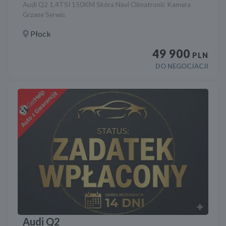
Audi Q2 1.4TSI 150KM Skóra Navi Climatronic Kamera
Grzane Serwis
Płock
49 900
PLN
DO NEGOCJACJI
Audi Q2