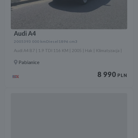
Audi A4
2005
393 000 km
Diesel
1896 cm3
Audi A4 B7 | 1.9 TDI 116 KM | 2005 | Hak | Klimatyzacja |
Pabianice
8 990
PLN