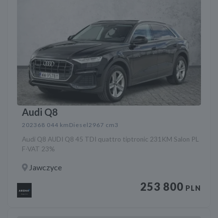
Audi Q8
2023
68 044 km
Diesel
2967 cm3
Audi Q8 AUDI Q8 45 TDI quattro tiptronic 231KM Salon PL
F-VAT 23%
Jawczyce
253 800
PLN