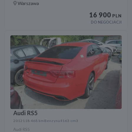
Warszawa
16 900
PLN
DO NEGOCJACJI
Audi RS5
2012
118 468 km
Benzyna
4163 cm3
Audi RS5