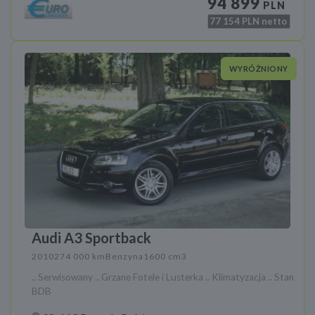
94 899
PLN
77 154
PLN netto
WYRÓŻNIONY
Audi A3 Sportback
2010
274 000 km
Benzyna
1600 cm3
.. Serwisowany .. Grzane Fotele i Lusterka .. Klimatyzacja .. Stan
BDB