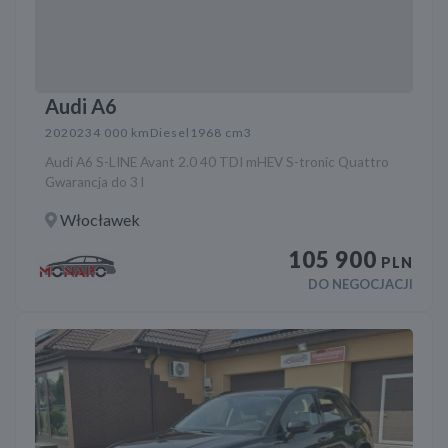
Audi A6
2020
234 000 km
Diesel
1968 cm3
Audi A6 S-LINE Avant 2.0 40 TDI mHEV S-tronic Quattro
Gwarancja do 3 l
Włocławek
105 900
PLN
DO NEGOCJACJI