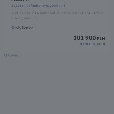
2022
86 400 km
Benzyna
2000 cm3
Audi A4 VAT 23% Advanced 35TFSI mHEV 150KM S-tronic
2022 r., salon PL,
Myślenice
101 900
PLN
DO NEGOCJACJI