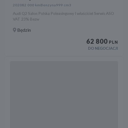
2020
82 000 km
Benzyna
999 cm3
Audi Q2 Salon Polska Poleasingowy I właściciel Serwis ASO
VAT 23% Bezw
Będzin
62 800
PLN
DO NEGOCJACJI