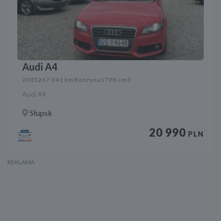
Audi A4
2005
267 041 km
Benzyna
1798 cm3
Audi A4
Słupsk
20 990
PLN