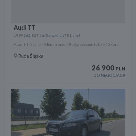
Audi TT
1999
162 827 km
Benzyna
1781 cm3
Audi TT S Line / Klimatronic / Podgrzewane fotele / Skóra
Ruda Śląska
26 900
PLN
DO NEGOCJACJI