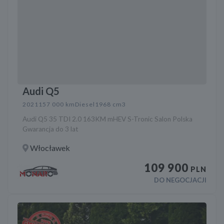
Audi Q5
2021
157 000 km
Diesel
1968 cm3
Audi Q5 35 TDI 2.0 163KM mHEV S-Tronic Salon Polska
Gwarancja do 3 lat
Włocławek
109 900
PLN
DO NEGOCJACJI