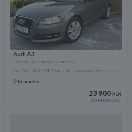
Audi A3
2011
181 200 km
Diesel
1968 cm3
Audi A3 2.0 tdi 140KM super stan bezwypadkowy z Niemiec
Konradów
23 900
PLN
DO NEGOCJACJI