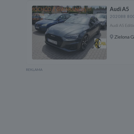
Audi A5
2020
88 80
Audi A5 Editi
Zielona 