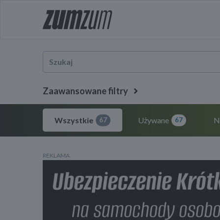
Zaawansowane filtry
Wszystkie
Używane
N
67
67
REKLAMA