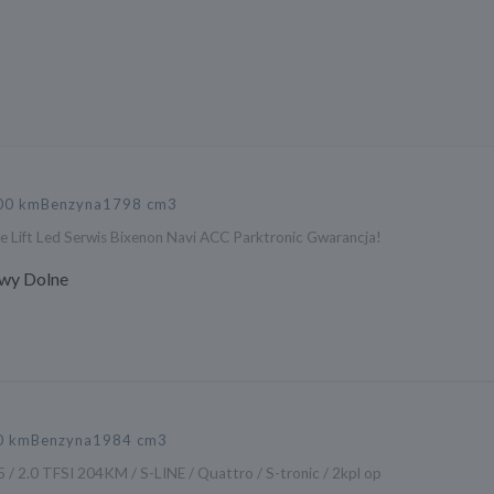
00 km
Benzyna
1798 cm3
e Lift Led Serwis Bixenon Navi ACC Parktronic Gwarancja!
wy Dolne
0 km
Benzyna
1984 cm3
 / 2.0 TFSI 204KM / S-LINE / Quattro / S-tronic / 2kpl op