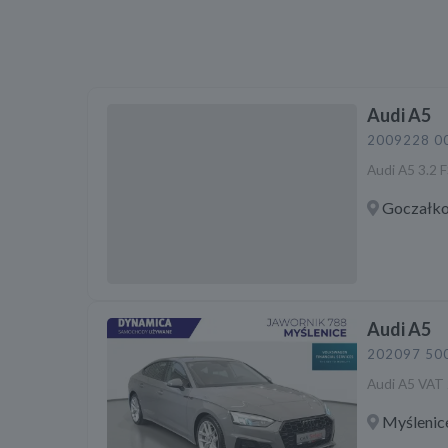
Audi A5
2009
228 0
Audi A5 3.2 
Goczałko
Audi A5
2020
97 50
Audi A5 VAT 
Myślenic