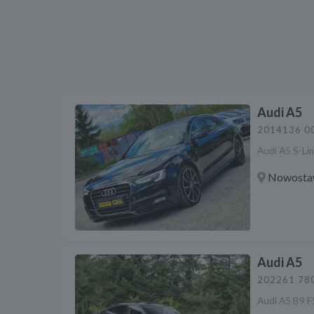
Audi A5
2014
136 0
Audi A5 S-Lin
Nowosta
Audi A5
2022
61 78
Audi A5 B9 F5