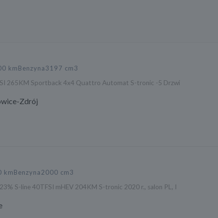
00 km
Benzyna
3197 cm3
FSI 265KM Sportback 4x4 Quattro Automat S-tronic -5 Drzwi
wice-Zdrój
0 km
Benzyna
2000 cm3
23% S-line 40TFSI mHEV 204KM S-tronic 2020 r., salon PL, I
e