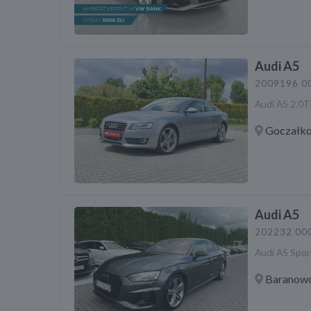
Audi A5
2009
196 0
Audi A5 2.0T
Goczałko
Audi A5
2022
32 00
Audi A5 Spor
Baranow