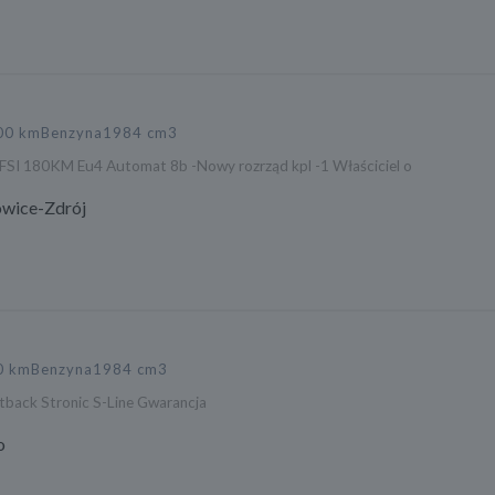
00 km
Benzyna
1984 cm3
FSI 180KM Eu4 Automat 8b -Nowy rozrząd kpl -1 Właściciel o
wice-Zdrój
0 km
Benzyna
1984 cm3
tback Stronic S-Line Gwarancja
o