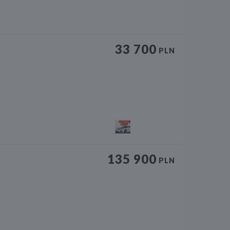
33 700
PLN
135 900
PLN