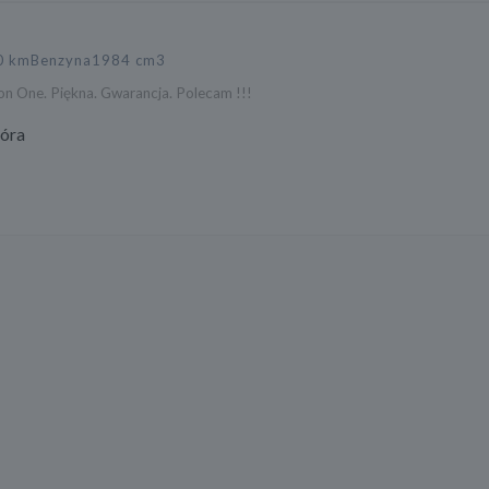
0 km
Benzyna
1984 cm3
on One. Piękna. Gwarancja. Polecam !!!
Góra