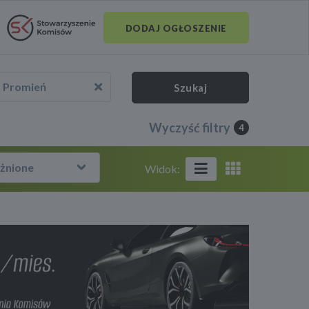
DODAJ OGŁOSZENIE
Promień
Szukaj
Wyczyść filtry
4
żnione
Widok: