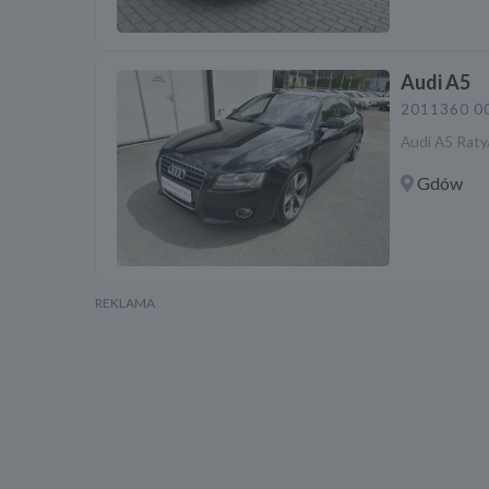
Audi A5
2011
360 0
Audi A5 Raty
Gdów