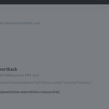
00 km
Diesel
196800 cm3
portback
00 km
Benzyna
1984 cm3
rtback*bezwypadkowy*led*virtual cockpit*automat*benzyna*
ojewództwo warmińsko-mazurskie)