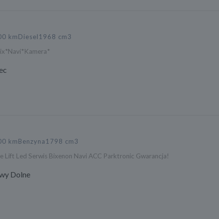
00 km
Diesel
1968 cm3
rix*Navi*Kamera*
ec
00 km
Benzyna
1798 cm3
e Lift Led Serwis Bixenon Navi ACC Parktronic Gwarancja!
wy Dolne