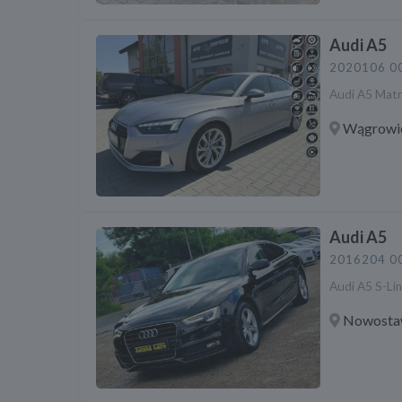
Audi A5
2020
106 0
Audi A5 Mat
Wągrowi
Audi A5
2016
204 0
Audi A5 S-Lin
Nowosta