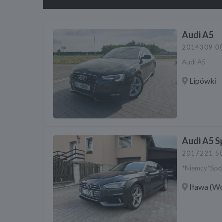
Audi A5
2014
309 0
Audi A5
Lipówki
Audi A5 S
2017
221 5
*Niemcy*Spo
Iława (W