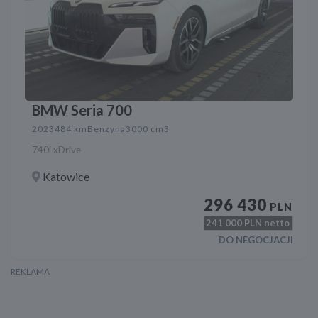
BMW Seria 700
2023
484 km
Benzyna
3000 cm3
740i xDrive
Katowice
296 430
PLN
241 000
PLN netto
DO NEGOCJACJI