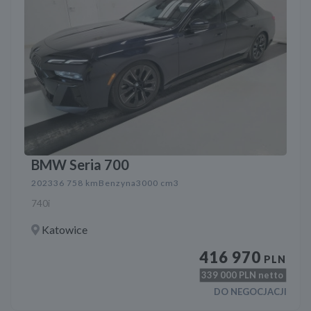
BMW Seria 700
2023
36 758 km
Benzyna
3000 cm3
740i
Katowice
416 970
PLN
339 000
PLN netto
DO NEGOCJACJI