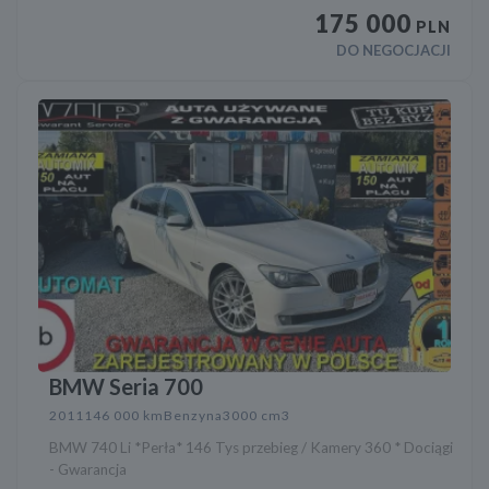
175 000
PLN
DO NEGOCJACJI
BMW Seria 700
2011
146 000 km
Benzyna
3000 cm3
BMW 740 Li *Perła* 146 Tys przebieg / Kamery 360 * Dociągi
- Gwarancja