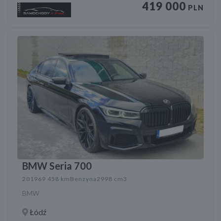
419 000
PLN
BMW Seria 700
2019
69 458 km
Benzyna
2998 cm3
BMW
Łódź