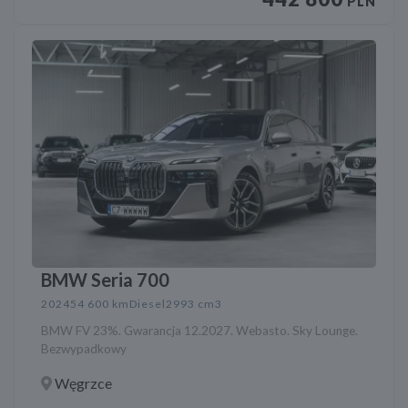
PLN
BMW Seria 700
2024
54 600 km
Diesel
2993 cm3
BMW FV 23%. Gwarancja 12.2027. Webasto. Sky Lounge.
Bezwypadkowy
Węgrzce