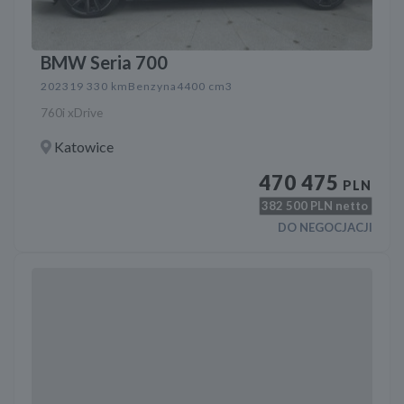
BMW Seria 700
2023
19 330 km
Benzyna
4400 cm3
760i xDrive
Katowice
470 475
PLN
382 500
PLN netto
DO NEGOCJACJI