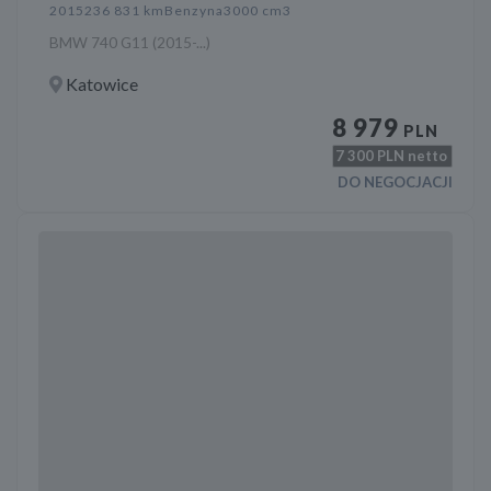
2015
236 831 km
Benzyna
3000 cm3
BMW 740 G11 (2015-...)
Katowice
8 979
PLN
7 300
PLN netto
DO NEGOCJACJI