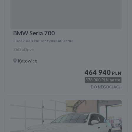
BMW Seria 700
2023
7 830 km
Benzyna
4400 cm3
760i xDrive
Katowice
464 940
PLN
378 000
PLN netto
DO NEGOCJACJI