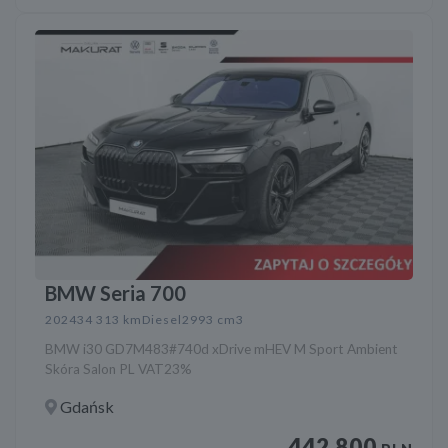
BMW Seria 700
2024
34 313 km
Diesel
2993 cm3
BMW i30 GD7M483#740d xDrive mHEV M Sport Ambient
Skóra Salon PL VAT23%
Gdańsk
442 800