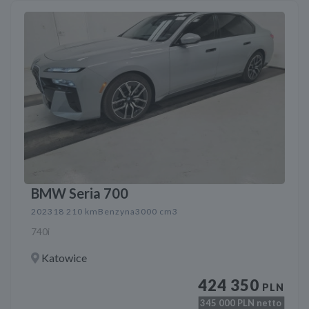
BMW Seria 700
2023
18 210 km
Benzyna
3000 cm3
740i
Katowice
424 350
PLN
345 000
PLN netto