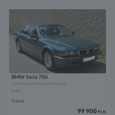
BMW Seria 700
1995
88 526 km
Benzyna
3982 cm3
BMW
Łódź
99 900
PLN