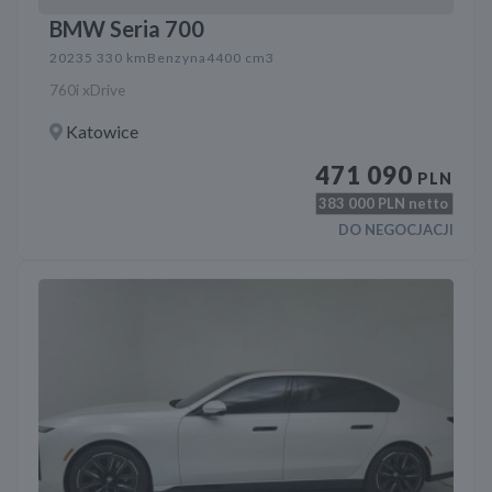
BMW Seria 700
2023
5 330 km
Benzyna
4400 cm3
760i xDrive
Katowice
471 090
PLN
383 000
PLN netto
DO NEGOCJACJI