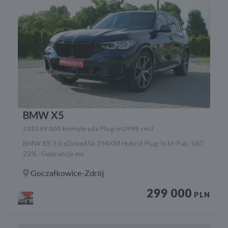
BMW X5
2022
49 000 km
Hybryda Plug-in
2998 cm3
BMW X5 3.0 xDrive45e 394KM Hybrid Plug-In M-Pak -VAT
23% -Gwarancja wo
Goczałkowice-Zdrój
299 000
PLN