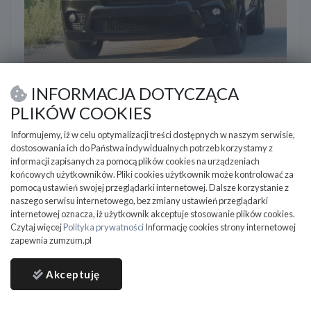
BMW X5 Full
INFORMACJA DOTYCZĄCA
2012
189 000 km
Diesel
2998 cm3
PLIKÓW COOKIES
BMW X5 xDrive40d | SALON POLSKA|M-pakiet| FULL
OPCJA| Prywatnie
Informujemy, iż w celu optymalizacji treści dostępnych w naszym serwisie,
dostosowania ich do Państwa indywidualnych potrzeb korzystamy z
Ełk (Województwo warmińsko-mazurskie)
informacji zapisanych za pomocą plików cookies na urządzeniach
końcowych użytkowników. Pliki cookies użytkownik może kontrolować za
66 800
PLN
pomocą ustawień swojej przeglądarki internetowej. Dalsze korzystanie z
naszego serwisu internetowego, bez zmiany ustawień przeglądarki
DO NEGOCJACJI
internetowej oznacza, iż użytkownik akceptuje stosowanie plików cookies.
Czytaj więcej
Polityka prywatności
Informację cookies strony internetowej
zapewnia zumzum.pl
Akceptuję