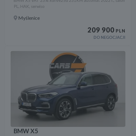
BMW X5 VAT 23% xdrive25d 231KM automat 2022 r., salon
PL, HAK, serwiso
Myślenice
209 900
PLN
DO NEGOCJACJI
BMW X5