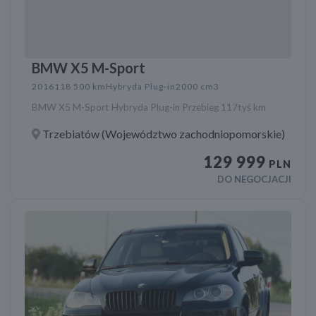
BMW X5 M-Sport
2016
118 500 km
Hybryda Plug-in
2000 cm3
BMW X5 M-Sport Hybryda Plug-in Przebieg 117tyś km
Trzebiatów (Województwo zachodniopomorskie)
129 999
PLN
DO NEGOCJACJI