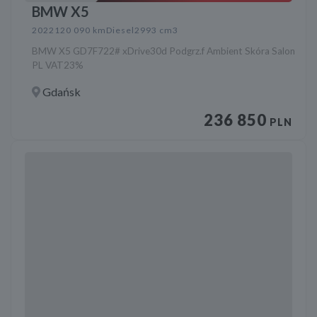
BMW X5
2022
120 090 km
Diesel
2993 cm3
BMW X5 GD7F722# xDrive30d Podgrz.f Ambient Skóra Salon
PL VAT23%
Gdańsk
236 850
PLN