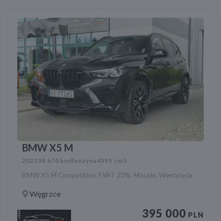
BMW X5 M
2023
38 670 km
Benzyna
4395 cm3
BMW X5 M Competition. F.VAT 23%. Masaże. Wentylacja.
Węgrzce
395 000
PLN