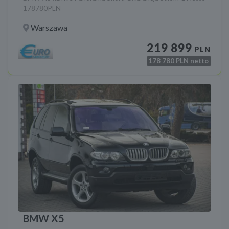
178780PLN
Warszawa
219 899
PLN
178 780
PLN netto
BMW X5