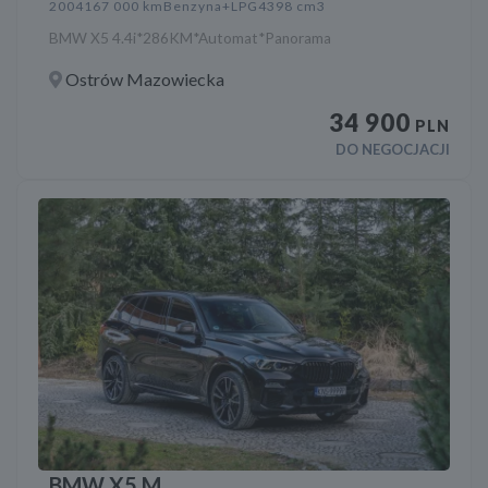
2004
167 000 km
Benzyna+LPG
4398 cm3
BMW X5 4.4i*286KM*Automat*Panorama
Ostrów Mazowiecka
34 900
PLN
DO NEGOCJACJI
BMW X5 M