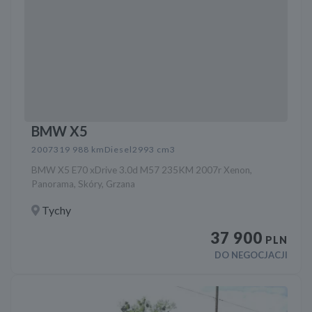
BMW X5
2007
319 988 km
Diesel
2993 cm3
BMW X5 E70 xDrive 3.0d M57 235KM 2007r Xenon,
Panorama, Skóry, Grzana
Tychy
37 900
PLN
DO NEGOCJACJI