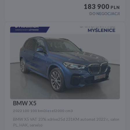
183 900
PLN
DO NEGOCJACJI
BMW X5
2022
100 100 km
Diesel
2000 cm3
BMW X5 VAT 23% xdrive25d 231KM automat 2022 r., salon
PL, HAK, serwiso