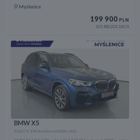
Myślenice
199 900
PLN
DO NEGOCJACJI
BMW X5
2022
71 193 km
Diesel
2000 cm3