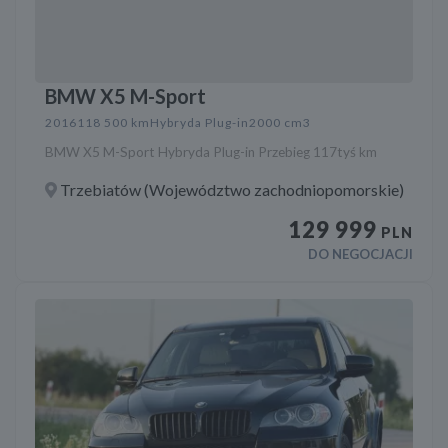
BMW X5 M-Sport
2016
118 500 km
Hybryda Plug-in
2000 cm3
BMW X5 M-Sport Hybryda Plug-in Przebieg 117tyś km
Trzebiatów (Województwo zachodniopomorskie)
129 999
PLN
DO NEGOCJACJI