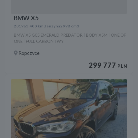
BMW X5
2019
65 400 km
Benzyna
2998 cm3
BMW X5 G05 EMERALD PREDATOR | BODY X5M | ONE OF
ONE | FULL CARBON I WY
Ropczyce
299 777
PLN