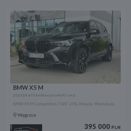
BMW X5 M
2023
38 670 km
Benzyna
4395 cm3
BMW X5 M Competition. F.VAT 23%. Masaże. Wentylacja.
Węgrzce
395 000
PLN