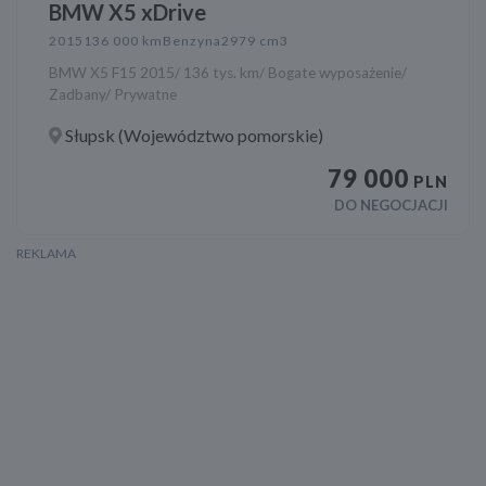
BMW X5 xDrive
2015
136 000 km
Benzyna
2979 cm3
BMW X5 F15 2015/ 136 tys. km/ Bogate wyposażenie/
Zadbany/ Prywatne
Słupsk (Województwo pomorskie)
79 000
PLN
DO NEGOCJACJI