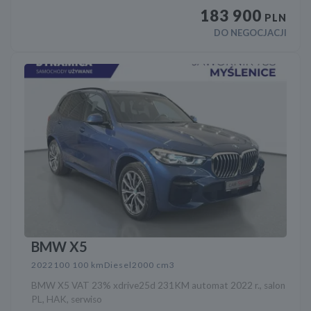
183 900
PLN
DO NEGOCJACJI
BMW X5
2022
100 100 km
Diesel
2000 cm3
BMW X5 VAT 23% xdrive25d 231KM automat 2022 r., salon
PL, HAK, serwiso