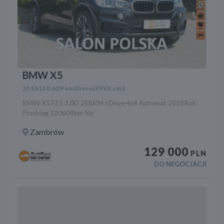
BMW X5
2018
120 609 km
Diesel
2993 cm3
BMW X5 F15 3.0D 258KM xDrive 4x4 Automat 2018Rok
Przebieg 120609km Slo
Zambrów
129 000
PLN
DO NEGOCJACJI