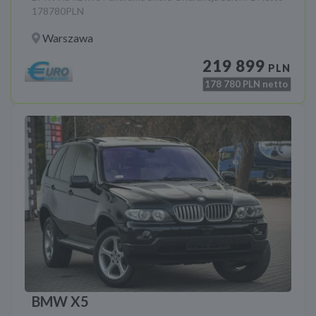
178780PLN
Warszawa
219 899
PLN
178 780
PLN netto
BMW X5