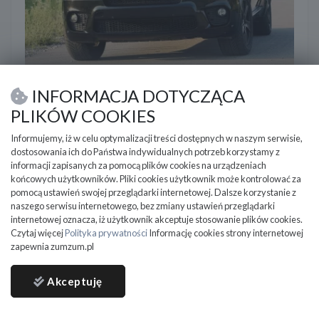
BMW X5 Full
INFORMACJA DOTYCZĄCA
2012
189 000 km
Diesel
2998 cm3
PLIKÓW COOKIES
BMW X5 xDrive40d | SALON POLSKA|M-pakiet| FULL
OPCJA| Prywatnie
Informujemy, iż w celu optymalizacji treści dostępnych w naszym serwisie,
dostosowania ich do Państwa indywidualnych potrzeb korzystamy z
Ełk (Województwo warmińsko-mazurskie)
informacji zapisanych za pomocą plików cookies na urządzeniach
końcowych użytkowników. Pliki cookies użytkownik może kontrolować za
66 800
PLN
pomocą ustawień swojej przeglądarki internetowej. Dalsze korzystanie z
naszego serwisu internetowego, bez zmiany ustawień przeglądarki
DO NEGOCJACJI
internetowej oznacza, iż użytkownik akceptuje stosowanie plików cookies.
Czytaj więcej
Polityka prywatności
Informację cookies strony internetowej
zapewnia zumzum.pl
Akceptuję