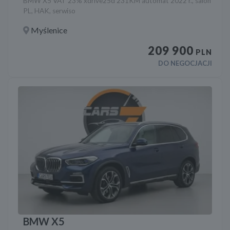
BMW X5 VAT 23% xdrive25d 231KM automat 2022 r., salon
PL, HAK, serwiso
Myślenice
209 900
PLN
DO NEGOCJACJI
BMW X5