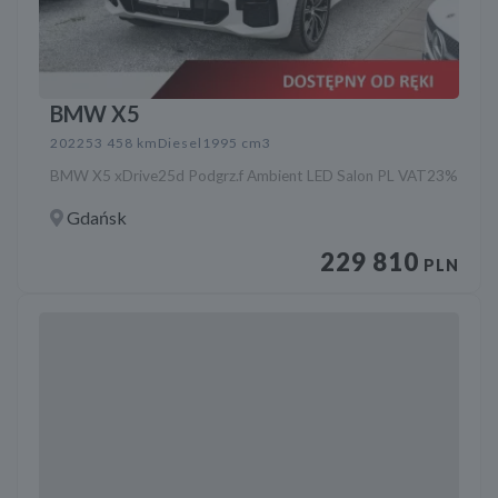
BMW X5
2022
53 458 km
Diesel
1995 cm3
BMW X5 xDrive25d Podgrz.f Ambient LED Salon PL VAT23%
Gdańsk
229 810
PLN