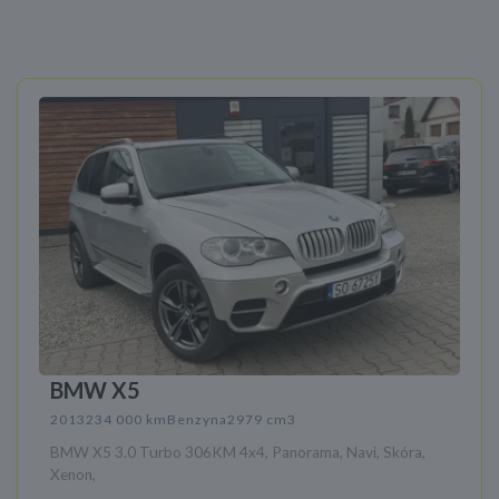
BMW X5
2013
234 000 km
Benzyna
2979 cm3
BMW X5 3.0 Turbo 306KM 4x4, Panorama, Navi, Skóra,
Xenon,