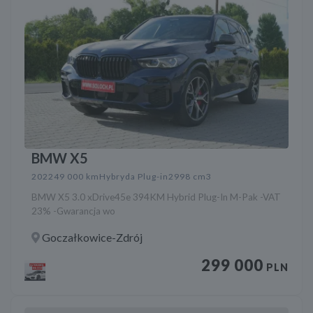
BMW X5
2022
49 000 km
Hybryda Plug-in
2998 cm3
BMW X5 3.0 xDrive45e 394KM Hybrid Plug-In M-Pak -VAT
23% -Gwarancja wo
Goczałkowice-Zdrój
299 000
PLN