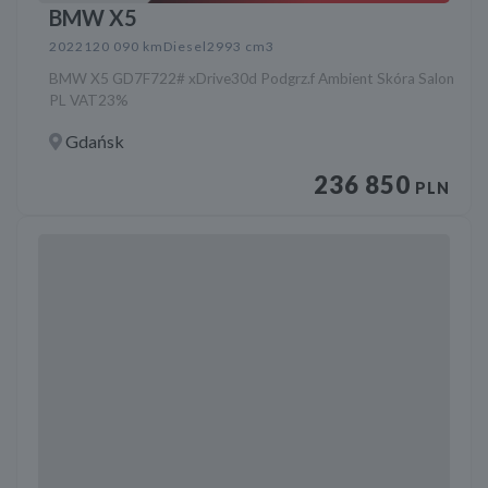
BMW X5
2022
120 090 km
Diesel
2993 cm3
BMW X5 GD7F722# xDrive30d Podgrz.f Ambient Skóra Salon
PL VAT23%
Gdańsk
236 850
PLN