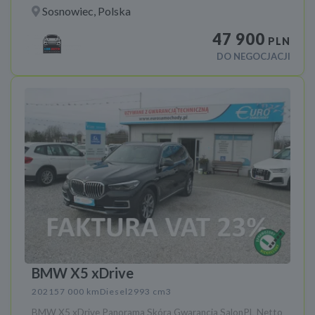
Sosnowiec, Polska
47 900
PLN
DO NEGOCJACJI
BMW X5 xDrive
2021
57 000 km
Diesel
2993 cm3
BMW X5 xDrive Panorama Skóra Gwarancja SalonPL Netto