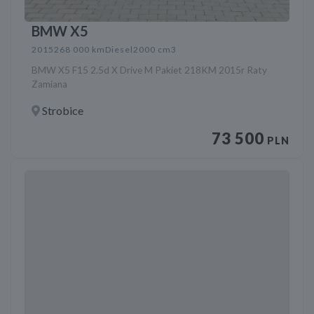
BMW X5
2015
268 000 km
Diesel
2000 cm3
BMW X5 F15 2.5d X Drive M Pakiet 218KM 2015r Raty
Zamiana
Strobice
73 500
PLN