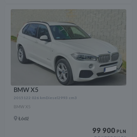
BMW X5
2015
122 026 km
Diesel
2993 cm3
BMW X5
Łódź
99 900
PLN