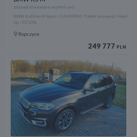
2020
68 854 km
Diesel
2993 cm3
BMW d xDrive M Sport / 3.0 400KM / Pakiet innowacji / Head-
Up / FV 23%
Ropczyce
249 777
PLN