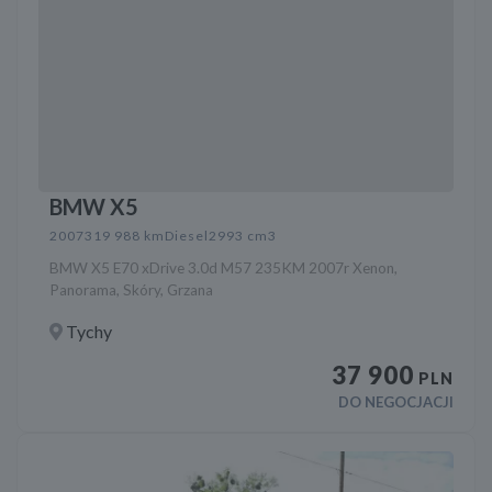
BMW X5
2007
319 988 km
Diesel
2993 cm3
BMW X5 E70 xDrive 3.0d M57 235KM 2007r Xenon,
Panorama, Skóry, Grzana
Tychy
37 900
PLN
DO NEGOCJACJI