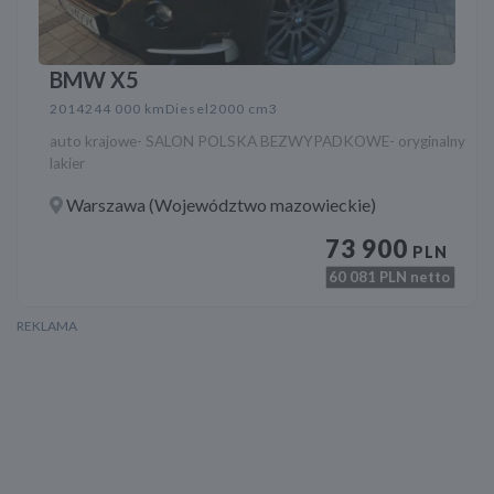
BMW X5
2014
244 000 km
Diesel
2000 cm3
auto krajowe- SALON POLSKA BEZWYPADKOWE- oryginalny
lakier
Warszawa (Województwo mazowieckie)
73 900
PLN
60 081
PLN netto