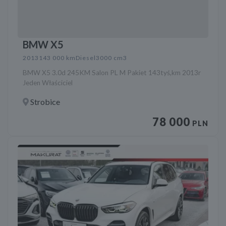
BMW X5
2013
143 000 km
Diesel
3000 cm3
BMW X5 3.0d 245KM Salon PL M Pakiet 143tyś,km 2013r
Jeden Właściciel
Strobice
78 000
PLN