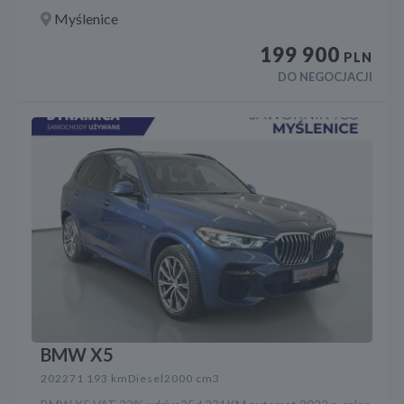
Myślenice
199 900
PLN
DO NEGOCJACJI
BMW X5
2022
71 193 km
Diesel
2000 cm3