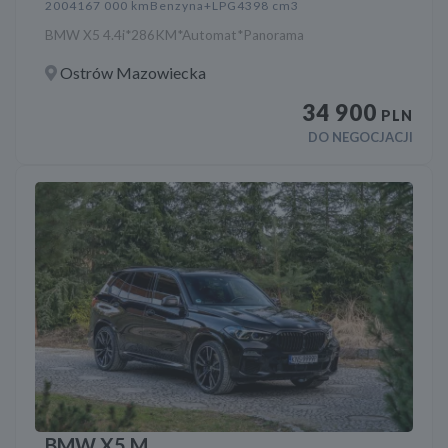
2004
167 000 km
Benzyna+LPG
4398 cm3
BMW X5 4.4i*286KM*Automat*Panorama
Ostrów Mazowiecka
34 900
PLN
DO NEGOCJACJI
BMW X5 M