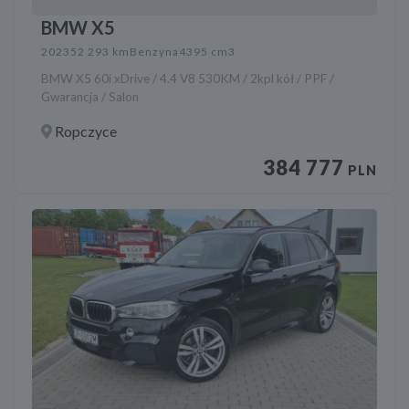
BMW X5
2023
52 293 km
Benzyna
4395 cm3
BMW X5 60i xDrive / 4.4 V8 530KM / 2kpl kół / PPF /
Gwarancja / Salon
Ropczyce
384 777
PLN