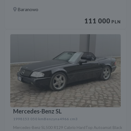
Baranowo
111 000
PLN
Mercedes-Benz SL
1998
153 050 km
Benzyna
4966 cm3
Mercedes-Benz SL500 R129 Cabrio HardTop Autoamat Black