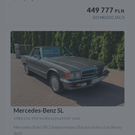
449 777
PLN
DO NEGOCJACJI
Mercedes-Benz SL
1986
156 900 km
Benzyna
5547 cm3
Mercedes-Benz R8 Zarejestrowany Bardzo ładny stan Nowy
dach