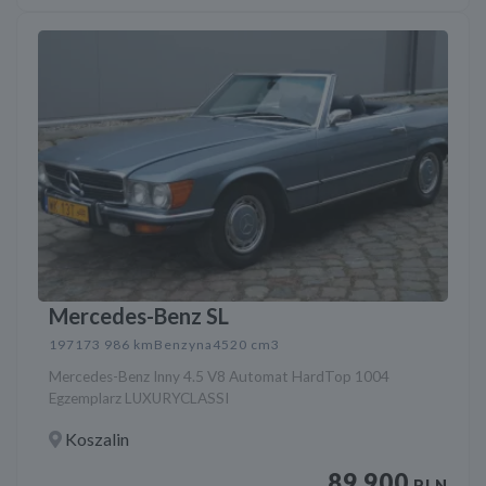
Mercedes-Benz SL
1971
73 986 km
Benzyna
4520 cm3
Mercedes-Benz Inny 4.5 V8 Automat HardTop 1004
Egzemplarz LUXURYCLASSI
Koszalin
89 900
PLN