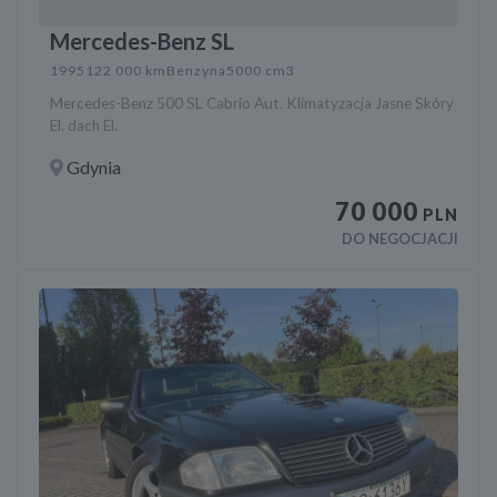
Mercedes-Benz SL
1995
122 000 km
Benzyna
5000 cm3
Mercedes-Benz 500 SL Cabrio Aut. Klimatyzacja Jasne Skóry
El. dach El.
Gdynia
70 000
PLN
DO NEGOCJACJI