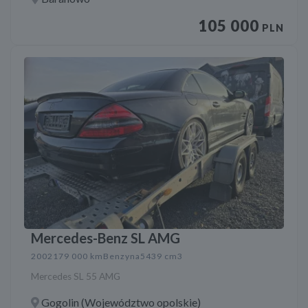
105 000
PLN
Mercedes-Benz SL AMG
2002
179 000 km
Benzyna
5439 cm3
Mercedes SL 55 AMG
Gogolin (Województwo opolskie)