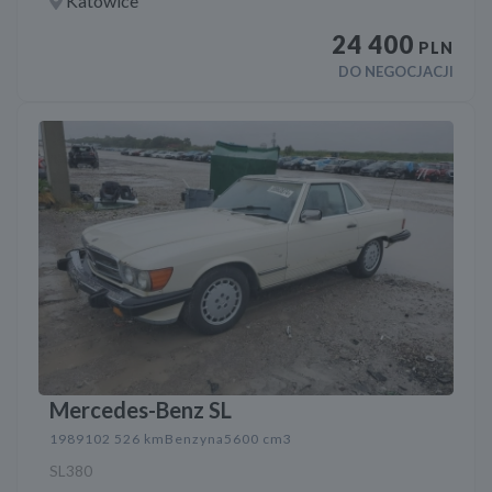
Katowice
24 400
PLN
DO NEGOCJACJI
Mercedes-Benz SL
1989
102 526 km
Benzyna
5600 cm3
SL380