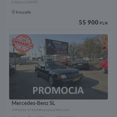
in Black LUXURY
Koszalin
55 900
PLN
Mercedes-Benz SL
1991
226 174 km
Benzyna
2960 cm3