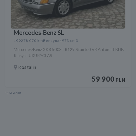
Mercedes-Benz SL
1992
78 070 km
Benzyna
4973 cm3
Mercedes-Benz XK8 500SL R129 Stan 5.0 V8 Automat BDB
Klasyk LUXURYCLAS
Koszalin
59 900
PLN