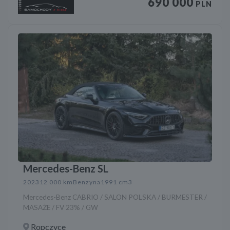
690 000
PLN
Mercedes-Benz SL
2023
12 000 km
Benzyna
1991 cm3
Mercedes-Benz CABRIO / SALON POLSKA / BURMESTER /
MASAŻE / FV 23% / GW
Ropczyce