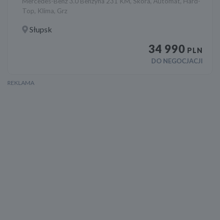
Mercedes-Benz 3.0 Benzyna 231 KM, Skóra, Automat, Hard-
Top, Klima, Grz
Słupsk
34 990
PLN
DO NEGOCJACJI