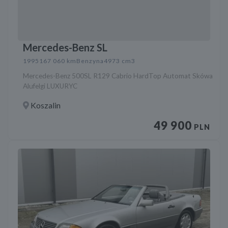
Mercedes-Benz SL
1995
167 060 km
Benzyna
4973 cm3
Mercedes-Benz 500SL R129 Cabrio HardTop Automat Skówa
Alufelgi LUXURYC
Koszalin
49 900
PLN