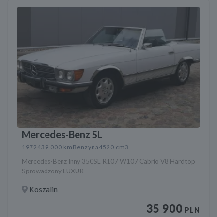
Mercedes-Benz SL
1972
439 000 km
Benzyna
4520 cm3
Mercedes-Benz Inny 350SL R107 W107 Cabrio V8 Hardtop
Sprowadzony LUXUR
Koszalin
35 900
PLN