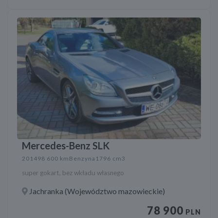
Mercedes-Benz SLK
2014
98 600 km
Benzyna
1796 cm3
super gokart, bez wkładu własnego
Jachranka (Województwo mazowieckie)
78 900
PLN