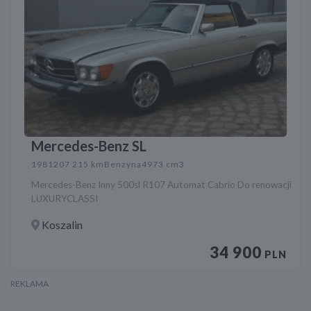
Mercedes-Benz SL
1981
207 215 km
Benzyna
4973 cm3
Mercedes-Benz Inny 500sl R107 Automat Cabrio Do renowacji
LUXURYCLASSI
Koszalin
34 900
PLN