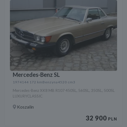
Mercedes-Benz SL
1974
144 172 km
Benzyna
4520 cm3
Mercedes-Benz XK8 MB R107 450SL, 560SL, 350SL, 500SL
LUXURYCLASSIC
Koszalin
32 900
PLN