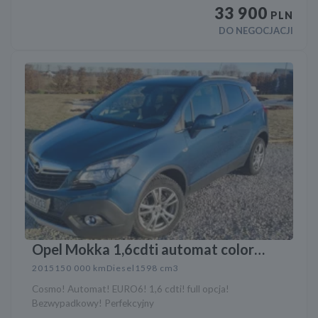
33 900
PLN
DO NEGOCJACJI
Opel Mokka 1,6cdti automat color
innowation
2015
150 000 km
Diesel
1598 cm3
Cosmo! Automat! EURO6! 1,6 cdti! full opcja!
Bezwypadkowy! Perfekcyjny