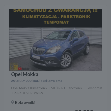
Opel Mokka
2015
119 000 km
Diesel
1598 cm3
Opel Mokka Klimatronik + SKÓRA + Parktronik + Tempomat
+ ZAREJESTROWAN
Bobrowniki