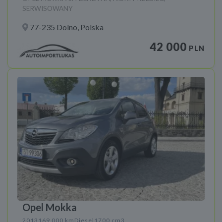
SERWISOWANY
77-235 Dolno, Polska
42 000
PLN
Opel Mokka
2013
169 000 km
Diesel
1700 cm3