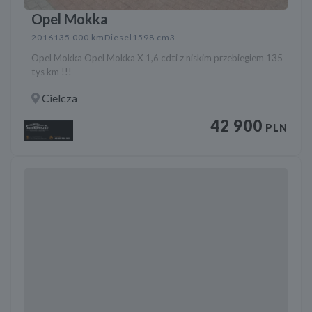
Opel Mokka
2016
135 000 km
Diesel
1598 cm3
Opel Mokka Opel Mokka X 1,6 cdti z niskim przebiegiem 135
tys km !!!
Cielcza
42 900
PLN