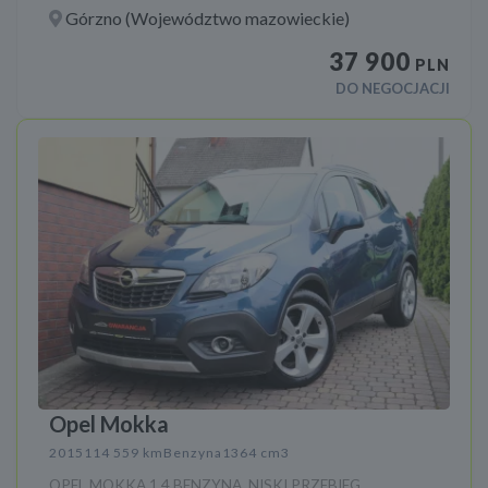
Górzno (Województwo mazowieckie)
37 900
PLN
DO NEGOCJACJI
Opel Mokka
2015
114 559 km
Benzyna
1364 cm3
OPEL MOKKA 1.4 BENZYNA, NISKI PRZEBIEG,