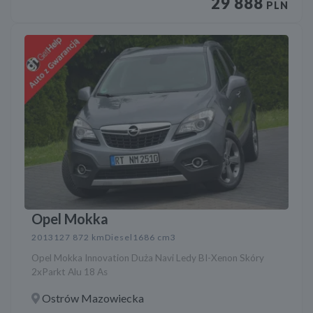
29 888
PLN
Opel Mokka
2013
127 872 km
Diesel
1686 cm3
Opel Mokka Innovation Duża Navi Ledy BI-Xenon Skóry
2xParkt Alu 18 As
Ostrów Mazowiecka