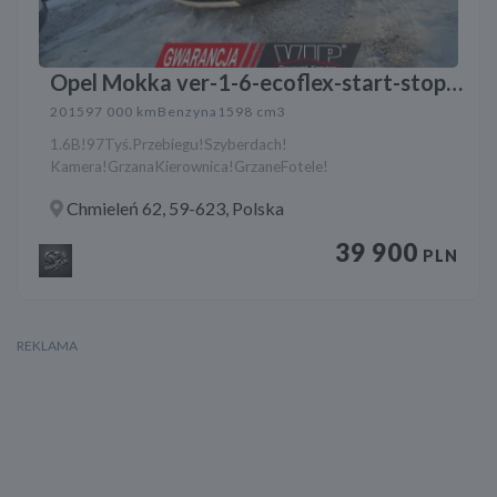
Opel Mokka ver-1-6-ecoflex-start-stop-
edition
2015
97 000 km
Benzyna
1598 cm3
1.6B!97Tyś.Przebiegu!Szyberdach!
Kamera!GrzanaKierownica!GrzaneFotele!
Chmieleń 62, 59-623, Polska
39 900
PLN