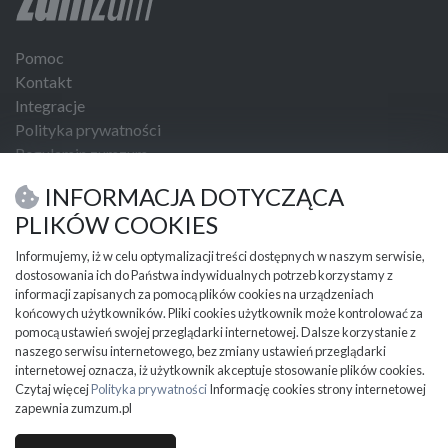
Pomoc
Kontakt
Integracje
Polityka prywatności
Regulamin zumzum
Regulamin dla Klientów Biznesowych
INFORMACJA DOTYCZĄCA
USŁUGI I NARZĘDZIA
PLIKÓW COOKIES
Umowa kupna sprzedaży
Informujemy, iż w celu optymalizacji treści dostępnych w naszym serwisie,
dostosowania ich do Państwa indywidualnych potrzeb korzystamy z
PRZYDATNE INFORMACJE
informacji zapisanych za pomocą plików cookies na urządzeniach
Partnerzy
końcowych użytkowników. Pliki cookies użytkownik może kontrolować za
Cennik
pomocą ustawień swojej przeglądarki internetowej. Dalsze korzystanie z
naszego serwisu internetowego, bez zmiany ustawień przeglądarki
Mapa kategorii
internetowej oznacza, iż użytkownik akceptuje stosowanie plików cookies.
Mapa miejscowości
Czytaj więcej
Polityka prywatności
Informację cookies strony internetowej
Ważne informacje
zapewnia zumzum.pl