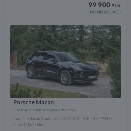
99 900
PLN
DO NEGOCJACJI
Porsche Macan
2021
64 726 km
Benzyna
1984 cm3
Porsche Macan Standard / 2.0 265KM PDK / 4x4 AWD /
Import USA / Niski