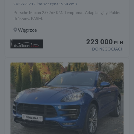
2022
63 212 km
Benzyna
1984 cm3
Porsche Macan 2.0 265KM. Tempomat Adaptacyjny. Pakiet
skórzany. PASM.
Węgrzce
223 000
PLN
DO NEGOCJACJI