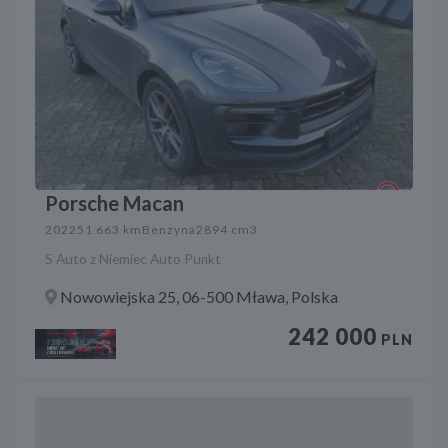
Porsche Macan
2022
51 663 km
Benzyna
2894 cm3
S Auto z Niemiec Auto Punkt
Nowowiejska 25, 06-500 Mława, Polska
242 000
PLN