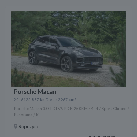
Porsche Macan
2016
125 867 km
Diesel
2967 cm3
Porsche Macan 3.0 TDI V6 PDK 258KM / 4x4 / Sport Chrono /
Panorama / K
Ropczyce