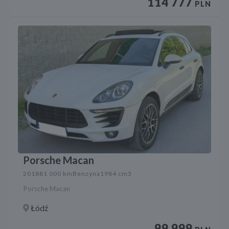
114 777
PLN
Porsche Macan
2018
81 000 km
Benzyna
1984 cm3
Porsche Macan
Łódź
99 999