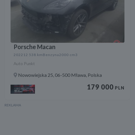
Porsche Macan
2022
12 538 km
Benzyna
2000 cm3
Auto Punkt
Nowowiejska 25, 06-500 Mława, Polska
179 000
PLN