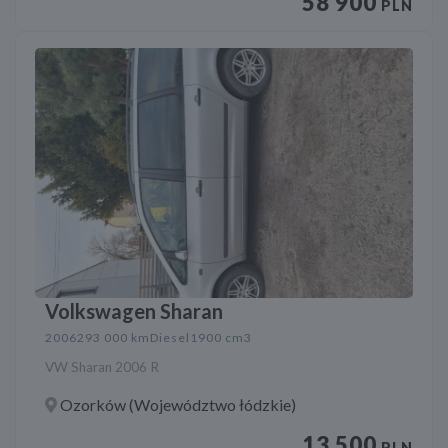
58 900
PLN
Volkswagen Sharan
2006
293 000 km
Diesel
1900 cm3
VW Sharan 2006 R
Ozorków (Województwo łódzkie)
13 500
PLN