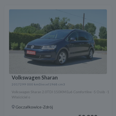
Volkswagen Sharan
2017
299 000 km
Diesel
1968 cm3
Volkswagen Sharan 2.0TDI 150KM Eu6 Comfortline -5 Osób -1
Właściciel o
Goczałkowice-Zdrój