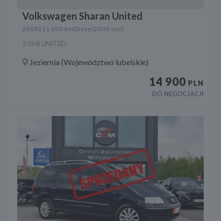
Volkswagen Sharan United
2009
211 000 km
Diesel
2000 cm3
2.0tdi UNITED
Jeziernia (Województwo lubelskie)
14 900
PLN
DO NEGOCJACJI