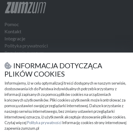
Pomoc
Kontakt
Integracje
Polityka prywatności
Regulamin zumzum
Regulamin dla Klientów Biznesowych
INFORMACJA DOTYCZĄCA
USŁUGI I NARZĘDZIA
PLIKÓW COOKIES
Umowa kupna sprzedaży
Informujemy, iż w celu optymalizacji treści dostępnych w naszym serwisie,
dostosowania ich do Państwa indywidualnych potrzeb korzystamy z
PRZYDATNE INFORMACJE
informacji zapisanych za pomocą plików cookies na urządzeniach
Partnerzy
końcowych użytkowników. Pliki cookies użytkownik może kontrolować za
Cennik
pomocą ustawień swojej przeglądarki internetowej. Dalsze korzystanie z
naszego serwisu internetowego, bez zmiany ustawień przeglądarki
Mapa kategorii
internetowej oznacza, iż użytkownik akceptuje stosowanie plików cookies.
Mapa miejscowości
Czytaj więcej
Polityka prywatności
Informację cookies strony internetowej
Ważne informacje
zapewnia zumzum.pl