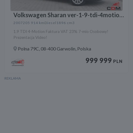
Volkswagen Sharan ver-1-9-tdi-4motion-
trendline
2007
205 914 km
Diesel
1896 cm3
1.9 TDI 4-Motion Faktura VAT 23% 7-mio Osobowy!
Prezentacja Video!
Polna 79C, 08-400 Garwolin, Polska
999 999
PLN