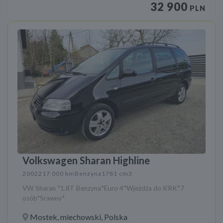
32 900
PLN
Volkswagen Sharan Highline
2002
217 000 km
Benzyna
1781 cm3
VW Sharan *1.8T Benzyna*Euro 4*Wjeżdża do KRK*7
osób*Srawny*
Mostek, miechowski, Polska