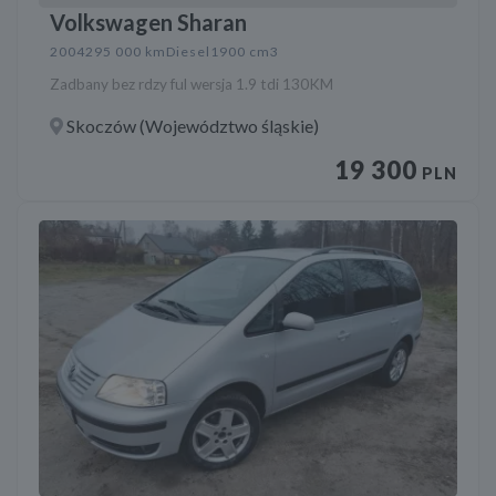
Volkswagen Sharan
2004
295 000 km
Diesel
1900 cm3
Zadbany bez rdzy ful wersja 1.9 tdi 130KM
Skoczów (Województwo śląskie)
19 300
PLN