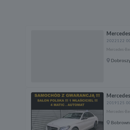
Mercedes
2022
122 0
Mercedes-Be
Dobroszy
Mercedes
2019
125 0
Mercedes-Be
Bobrowni