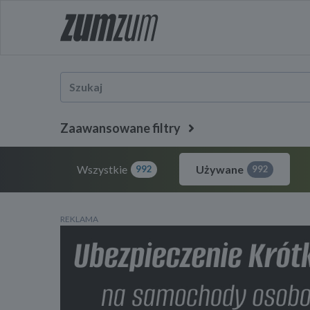
Zaawansowane filtry
Wszystkie
Używane
992
992
REKLAMA