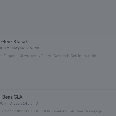
-Benz Klasa C
00 km
Benzyna
1796 cm3
z Elegance 1.8 /Automat/ Roczna Gwarancja GetHelp w cenie
a
-Benz GLA
00 km
Diesel
2143 cm3
nz 2.2 / 170KM LED BI-KSENON Pakiet AMG Automat Nawigacja K