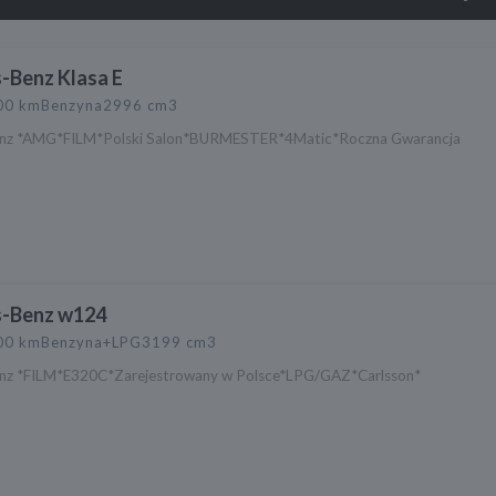
-Benz Klasa E
00 km
Benzyna
2996 cm3
nz *AMG*FILM*Polski Salon*BURMESTER*4Matic*Roczna Gwarancja
s
-Benz w124
00 km
Benzyna+LPG
3199 cm3
nz *FILM*E320C*Zarejestrowany w Polsce*LPG/GAZ*Carlsson*
s