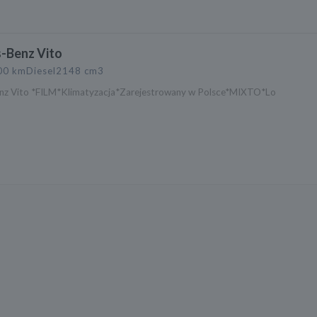
-Benz Vito
00 km
Diesel
2148 cm3
z Vito *FILM*Klimatyzacja*Zarejestrowany w Polsce*MIXTO*Lo
s