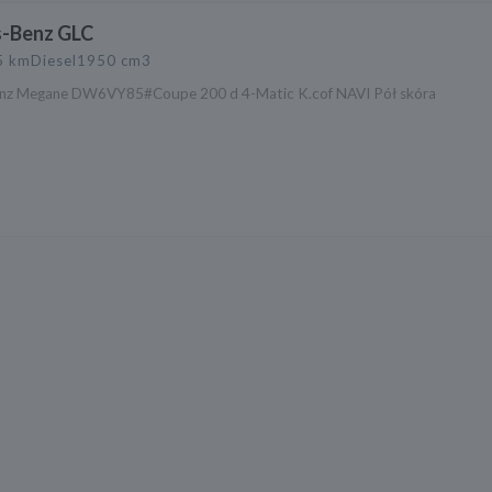
-Benz GLC
5 km
Diesel
1950 cm3
nz Megane DW6VY85#Coupe 200 d 4-Matic K.cof NAVI Pół skóra