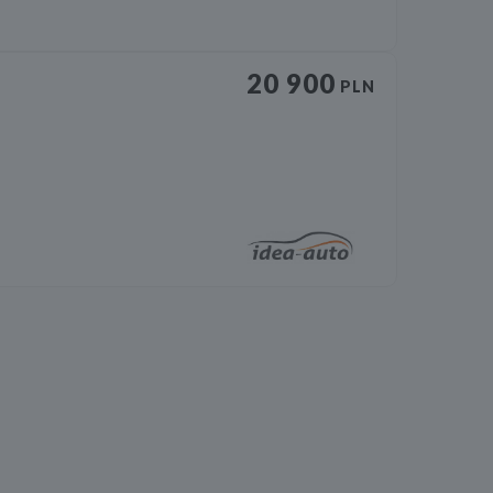
20 900
PLN