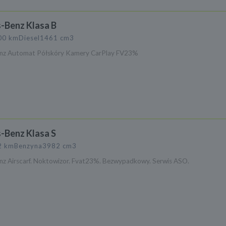
-Benz Klasa B
00 km
Diesel
1461 cm3
nz Automat Półskóry Kamery CarPlay FV23%
-Benz Klasa S
2 km
Benzyna
3982 cm3
z Airscarf. Noktowizor. Fvat23%. Bezwypadkowy. Serwis ASO.