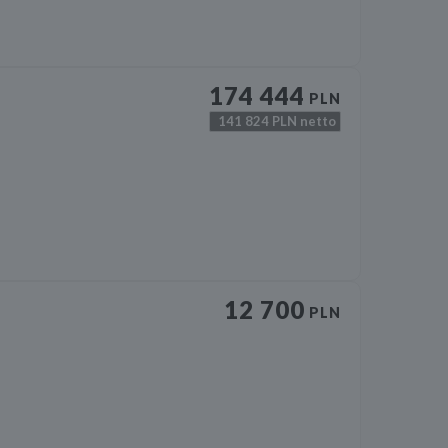
174 444
PLN
141 824
PLN netto
12 700
PLN