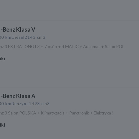
-Benz Klasa V
00 km
Diesel
2143 cm3
nz 3 EXTRA LONG L3 + 7 osób + 4 MATIC + Automat + Salon POL
ki
-Benz Klasa A
00 km
Benzyna
1498 cm3
z 3 Salon POLSKA + Klimatyzacja + Parktronik + Elektryka !
ki