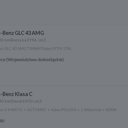
-Benz GLC 43 AMG
00 km
Benzyna
2996 cm3
nz GLC 43 AMG*390kM*Salon Pl*FV 23%
ce (Województwo dolnośląskie)
-Benz Klasa C
00 km
Diesel
1950 cm3
nz 3 4 MATIC + AUTOMAT + Salon POLSKA + 1 Właściciel + SERW
ki