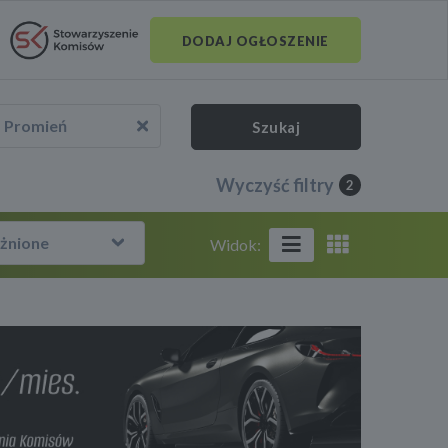
DODAJ OGŁOSZENIE
Promień
Szukaj
Wyczyść filtry
2
żnione
Widok: