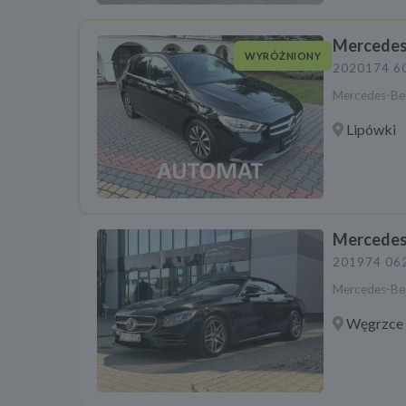
Mercedes
WYRÓŻNIONY
2020
174 6
Mercedes-Be
Lipówki
Mercedes
2019
74 06
Mercedes-Ben
Węgrzce