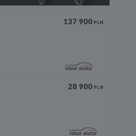
137 900
PLN
28 900
PLN