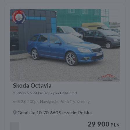
Skoda Octavia
2009
225 994 km
Benzyna
1984 cm3
vRS 2.0 200ps, Nawigacja, Półskóry, Xenony
Gdańska 10, 70-660 Szczecin, Polska
29 900
PLN