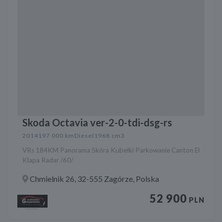
Skoda Octavia ver-2-0-tdi-dsg-rs
2014
197 000 km
Diesel
1968 cm3
VRs 184KM Panorama Skóra Kubełki Parkowanie Canton El
Klapa Radar /60/
Chmielnik 26, 32-555 Zagórze, Polska
52 900
PLN