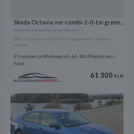
Skoda Octavia ver-combi-2-0-tsi-green-
tec-rs
2014
118 000 km
Benzyna
1984 cm3
VRS / 2.0 benzyna / 220 KM / książka serwis / zadbany /
zamiana
Kazimierza Wielkiego 65, 66-300 Międzyrzecz,
Polsk
61 300
PLN