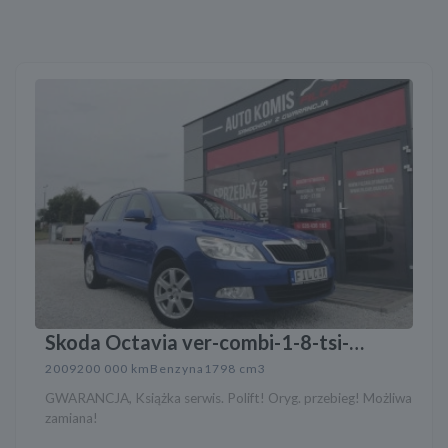
Skoda Octavia ver-combi-1-8-tsi-
ambition
2009
200 000 km
Benzyna
1798 cm3
GWARANCJA, Książka serwis. Polift! Oryg. przebieg! Możliwa
zamiana!