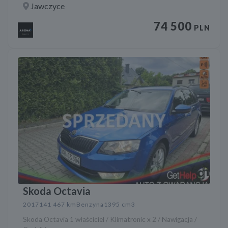
Jawczyce
74 500
PLN
Skoda Octavia
2017
141 467 km
Benzyna
1395 cm3
Skoda Octavia 1 właściciel / Klimatronic x 2 / Nawigacja /