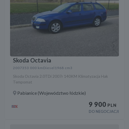
Skoda Octavia
2007
353 000 km
Diesel
1968 cm3
Skoda Octavia 2.0TDi 2007r 140KM Klimatyzacja Hak
Tempomat
Pabianice (Województwo łódzkie)
9 900
PLN
DO NEGOCJACJI