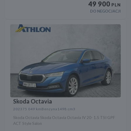
49 900
PLN
DO NEGOCJACJI
Skoda Octavia
2023
75 049 km
Benzyna
1498 cm3
Skoda Octavia Skoda Octavia Octavia IV 20- 1.5 TSI GPF
ACT Style Salon