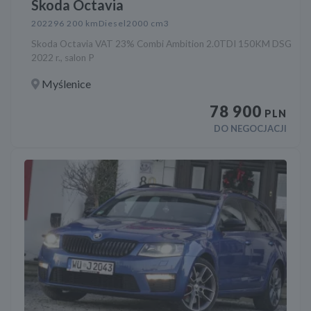
Skoda Octavia
2022
96 200 km
Diesel
2000 cm3
Skoda Octavia VAT 23% Combi Ambition 2.0TDI 150KM DSG
2022 r., salon P
Myślenice
78 900
PLN
DO NEGOCJACJI