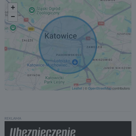
+
−
Leaflet
| ©
OpenStreetMap
contributors
REKLAMA