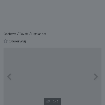
/
/
Osobowe
Toyota
Highlander
Obserwuj
Previous
Next
1
/1