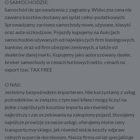
O SAMOCHODZIE:
Samochód do sprowadzenia z zagranicy. Widoczna cena nie
zawiera kosztów dostawy ani opłat celno-podatkowych.
Sprowadzamy zarówno samochody nowe, używane, klasyki
oraz auta uszkodzone. Pojazdy kupujemy na Aukcjach
samochodów używanych od największych firm leasingowych,
banków, oraz od firm ubezpieczeniowych, a także od
dealerów danej marki. Kupujemy jako autoryzowany dealer,
broker samochody w cenach hurtowych netto, cenach na
export tzw. TAX FREE
O NAS:
Jesteśmy bezpośrednim importerem. Nie korzystamy z usług
pośredników, w związku z tym nasi klienci mogą liczyć na
jedne z najniższych kosztów importu ale również na
najkrótszy czas oczekiwania na zakupiony pojazd. Stosujemy
najniższe prowizje za nasze usługi, oferujemy niskie ceny
transportu morskiego, jak również niskie koszty odpraw
celnych w porcie docelowym. Nasza firma od lat specjalizuje