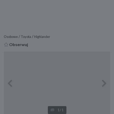
/
/
Osobowe
Toyota
Highlander
Obserwuj
Previous
Next
1
/1