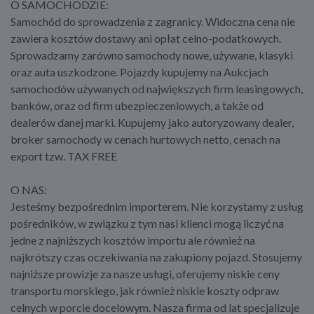
O SAMOCHODZIE:
Samochód do sprowadzenia z zagranicy. Widoczna cena nie
zawiera kosztów dostawy ani opłat celno-podatkowych.
Sprowadzamy zarówno samochody nowe, używane, klasyki
oraz auta uszkodzone. Pojazdy kupujemy na Aukcjach
samochodów używanych od największych firm leasingowych,
banków, oraz od firm ubezpieczeniowych, a także od
dealerów danej marki. Kupujemy jako autoryzowany dealer,
broker samochody w cenach hurtowych netto, cenach na
export tzw. TAX FREE
O NAS:
Jesteśmy bezpośrednim importerem. Nie korzystamy z usług
pośredników, w związku z tym nasi klienci mogą liczyć na
jedne z najniższych kosztów importu ale również na
najkrótszy czas oczekiwania na zakupiony pojazd. Stosujemy
najniższe prowizje za nasze usługi, oferujemy niskie ceny
transportu morskiego, jak również niskie koszty odpraw
celnych w porcie docelowym. Nasza firma od lat specjalizuje