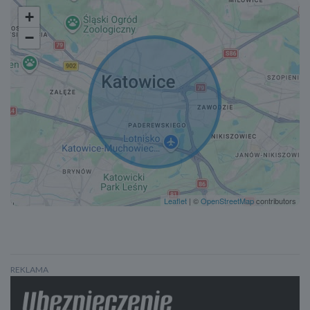
+
−
Leaflet
| ©
OpenStreetMap
contributors
REKLAMA