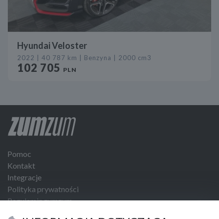
Hyundai Veloster
2022 | 40 787 km | Benzyna | 2000 cm3
102 705
PLN
Pomoc
Kontakt
Integracje
Polityka prywatności
Regulamin zumzum
Regulamin dla Klientów Biznesowych