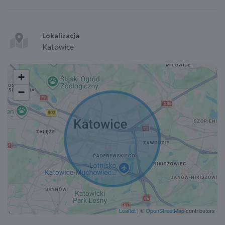
Lokalizacja
Katowice
+
−
Leaflet
| ©
OpenStreetMap
contributors