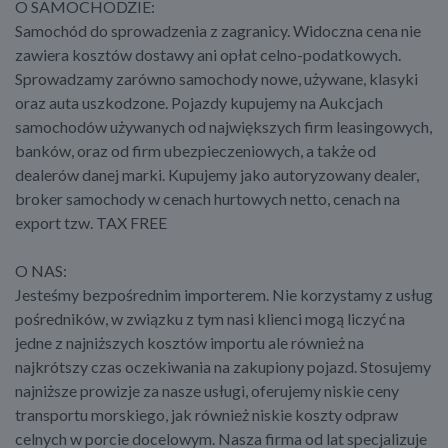
O SAMOCHODZIE:
Samochód do sprowadzenia z zagranicy. Widoczna cena nie
zawiera kosztów dostawy ani opłat celno-podatkowych.
Sprowadzamy zarówno samochody nowe, używane, klasyki
oraz auta uszkodzone. Pojazdy kupujemy na Aukcjach
samochodów używanych od największych firm leasingowych,
banków, oraz od firm ubezpieczeniowych, a także od
dealerów danej marki. Kupujemy jako autoryzowany dealer,
broker samochody w cenach hurtowych netto, cenach na
export tzw. TAX FREE
O NAS:
Jesteśmy bezpośrednim importerem. Nie korzystamy z usług
pośredników, w związku z tym nasi klienci mogą liczyć na
jedne z najniższych kosztów importu ale również na
najkrótszy czas oczekiwania na zakupiony pojazd. Stosujemy
najniższe prowizje za nasze usługi, oferujemy niskie ceny
transportu morskiego, jak również niskie koszty odpraw
celnych w porcie docelowym. Nasza firma od lat specjalizuje