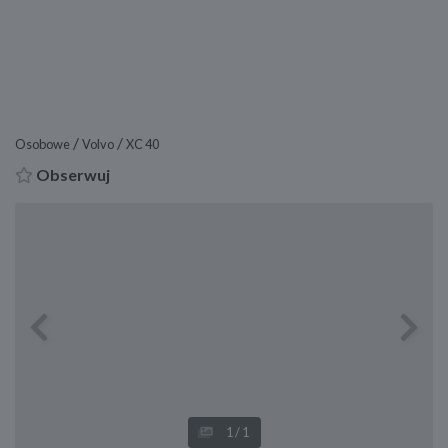
/
/
Osobowe
Volvo
XC 40
Obserwuj
Previous
Next
1
/1