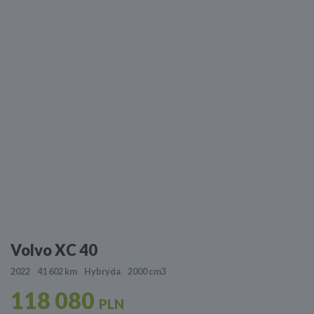
Volvo XC 40
2022
41 602 km
Hybryda
2000 cm3
118 080
PLN