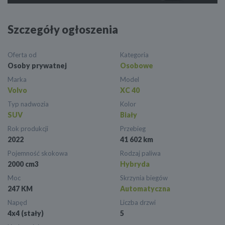
Szczegóły ogłoszenia
Oferta od
Kategoria
Osoby prywatnej
Osobowe
Marka
Model
Volvo
XC 40
Typ nadwozia
Kolor
SUV
Biały
Rok produkcji
Przebieg
2022
41 602 km
Pojemność skokowa
Rodzaj paliwa
2000 cm3
Hybryda
Moc
Skrzynia biegów
247 KM
Automatyczna
Napęd
Liczba drzwi
4x4 (stały)
5