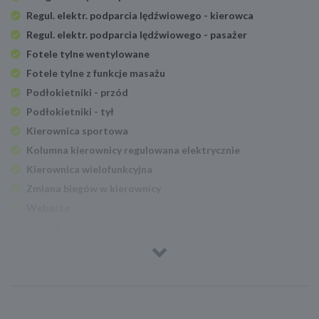
Regul. elektr. podparcia lędźwiowego - kierowca
Regul. elektr. podparcia lędźwiowego - pasażer
Fotele tylne wentylowane
Fotele tylne z funkcje masażu
Podłokietniki - przód
Podłokietniki - tył
Kierownica sportowa
Kolumna kierownicy regulowana elektrycznie
Kierownica wielofunkcyjna
Zmiana biegów w kierownicy
Webasto
Czujnik deszczu
Podgrzewana przednia szyba
Elektryczne szyby przednie
Elektryczne szyby tylne
Czujnik parkowania - przód