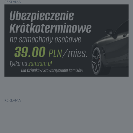
REKLAMA
System Start/Stop
Wspomaganie kierownicy
Asystent jazdy w korku
Zawieszenie sportowe
Regulacja wysokości
Zawieszenie pneumatyczne
Zawieszenie hydropneumatyczne
ABS
ESP
Elektroniczny system rozdziału siły hamowania
System wspomagania hamowania
Asystent hamowania awaryjnego w mieście
System hamowania awaryjnego dla ochrony pieszych
Aktywny asystent hamowania awaryjnego
System ostrzegający o możliwej kolizji
Asystent pasa ruchu