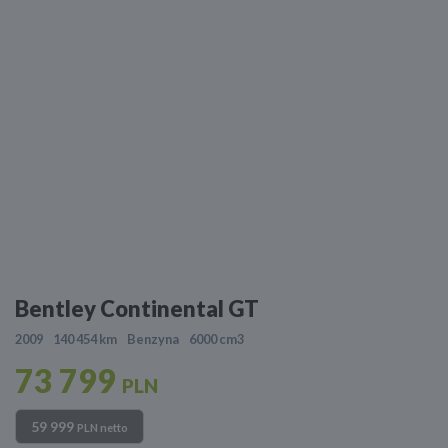
Bentley Continental GT
2009
140 454 km
Benzyna
6000 cm3
73 799
PLN
59 999
PLN netto