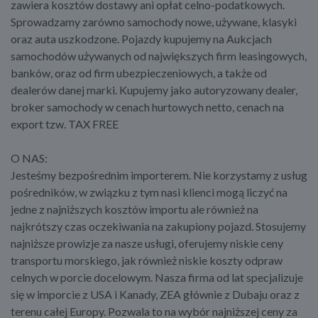
zawiera kosztów dostawy ani opłat celno-podatkowych.
Sprowadzamy zarówno samochody nowe, używane, klasyki
oraz auta uszkodzone. Pojazdy kupujemy na Aukcjach
samochodów używanych od największych firm leasingowych,
banków, oraz od firm ubezpieczeniowych, a także od
dealerów danej marki. Kupujemy jako autoryzowany dealer,
broker samochody w cenach hurtowych netto, cenach na
export tzw. TAX FREE
O NAS:
Jesteśmy bezpośrednim importerem. Nie korzystamy z usług
pośredników, w związku z tym nasi klienci mogą liczyć na
jedne z najniższych kosztów importu ale również na
najkrótszy czas oczekiwania na zakupiony pojazd. Stosujemy
najniższe prowizje za nasze usługi, oferujemy niskie ceny
transportu morskiego, jak również niskie koszty odpraw
celnych w porcie docelowym. Nasza firma od lat specjalizuje
się w imporcie z USA i Kanady, ZEA głównie z Dubaju oraz z
terenu całej Europy. Pozwala to na wybór najniższej ceny za