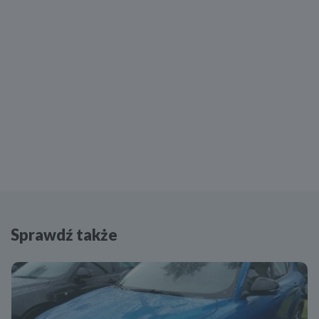
Kurtyny powietrzne - przód
Poduszka powietrzna centralna
Boczne poduszki powietrzne - przód
Kurtyny powietrzne - tył
Boczne poduszki powietrzne - tył
Isofix (punkty mocowania fotelika dziecięcego)
Klimatyzacja automatyczna
Rolety na bocznych szybach opuszczane elektrycznie
Tempomat
Lampy halogenowe
Sprawdź także