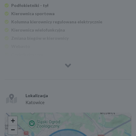
Podłokietniki - tył
Kierownica sportowa
Kolumna kierownicy regulowana elektrycznie
Kierownica wielofunkcyjna
Zmiana biegów w kierownicy
Webasto
Czujnik deszczu
Podgrzewana przednia szyba
Elektryczne szyby przednie
Elektryczne szyby tylne
Czujnik parkowania - przód
Czujnik parkowania - tył
Lokalizacja
Katowice
Park Assistant - asystent parkowania
Kamera parkowania tył
+
Lusterka boczne ustawiane elektrycznie
Podgrzewane lusterka boczne
−