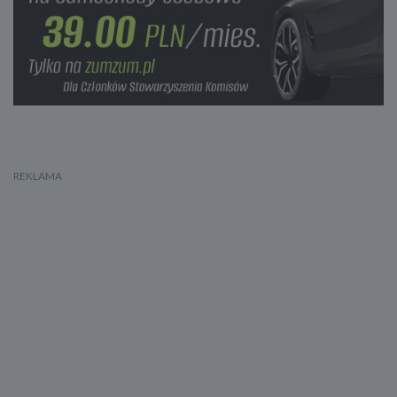
Regulacja wysokości
Zawieszenie pneumatyczne
Zawieszenie hydropneumatyczne
ABS
ESP
Elektroniczny system rozdziału siły hamowania
System wspomagania hamowania
Asystent hamowania awaryjnego w mieście
System hamowania awaryjnego dla ochrony pieszych
Aktywny asystent hamowania awaryjnego
System ostrzegający o możliwej kolizji
Asystent pasa ruchu
System powiadamiania o wypadku
Poduszka powietrzna kierowcy
Poduszka powietrzna pasażera
Poduszka kolan kierowcy
Poduszka kolan pasażera