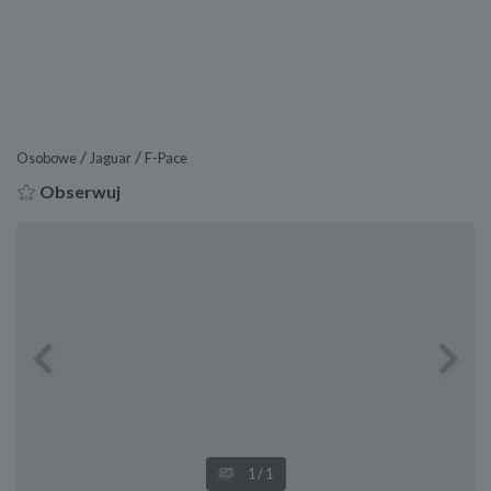
/
/
Osobowe
Jaguar
F-Pace
Obserwuj
Previous
Next
1
/1