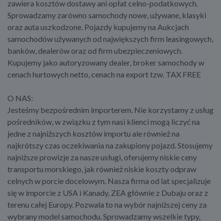
zawiera kosztów dostawy ani opłat celno-podatkowych.
Sprowadzamy zarówno samochody nowe, używane, klasyki
oraz auta uszkodzone. Pojazdy kupujemy na Aukcjach
samochodów używanych od największych firm leasingowych,
banków, dealerów oraz od firm ubezpieczeniowych.
Kupujemy jako autoryzowany dealer, broker samochody w
cenach hurtowych netto, cenach na export tzw. TAX FREE
O NAS:
Jesteśmy bezpośrednim importerem. Nie korzystamy z usług
pośredników, w związku z tym nasi klienci mogą liczyć na
jedne z najniższych kosztów importu ale również na
najkrótszy czas oczekiwania na zakupiony pojazd. Stosujemy
najniższe prowizje za nasze usługi, oferujemy niskie ceny
transportu morskiego, jak również niskie koszty odpraw
celnych w porcie docelowym. Nasza firma od lat specjalizuje
się w imporcie z USA i Kanady, ZEA głównie z Dubaju oraz z
terenu całej Europy. Pozwala to na wybór najniższej ceny za
wybrany model samochodu. Sprowadzamy wszelkie typy,