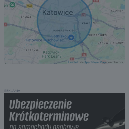
Lusterka boczne składane elektrycznie
Czujnik martwego pola
Lane assist - kontrola zmiany pasa ruchu
Kontrola odległości od poprzedzającego pojazdu
Asystent hamowania - Brake Assist
Wspomaganie ruszania pod górę- Hill Holder
System rozpoznawania znaków drogowych
System rozpoznawania znaków drogowych
Leaflet
| ©
OpenStreetMap
contributors
Doświetlanie zakrętów
Czujnik zmierzchu
Światła do jazdy dziennej
Lampy przeciwmgielne
REKLAMA
System Start/Stop
Elektroniczna kontrola ciśnienia w oponach
Wspomaganie kierownicy
Asystent jazdy w korku
Zawieszenie sportowe