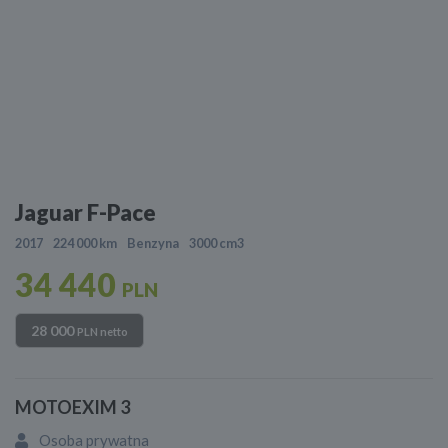
Jaguar F-Pace
2017
224 000 km
Benzyna
3000 cm3
34 440
PLN
28 000
PLN netto
MOTOEXIM 3
Osoba prywatna