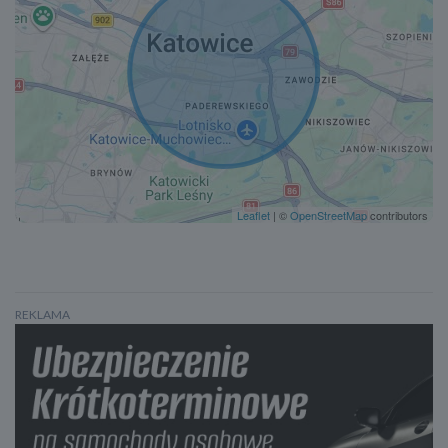
Lusterka boczne składane elektrycznie
Czujnik martwego pola
Lane assist - kontrola zmiany pasa ruchu
Kontrola odległości od poprzedzającego pojazdu
Asystent hamowania - Brake Assist
Wspomaganie ruszania pod górę- Hill Holder
System rozpoznawania znaków drogowych
System rozpoznawania znaków drogowych
Leaflet
| ©
OpenStreetMap
contributors
Doświetlanie zakrętów
Czujnik zmierzchu
Światła do jazdy dziennej
Lampy przeciwmgielne
REKLAMA
System Start/Stop
Elektroniczna kontrola ciśnienia w oponach
Wspomaganie kierownicy
Asystent jazdy w korku
Zawieszenie sportowe