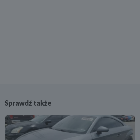
Kurtyny powietrzne - przód
Poduszka powietrzna centralna
Boczne poduszki powietrzne - przód
Kurtyny powietrzne - tył
Boczne poduszki powietrzne - tył
Isofix (punkty mocowania fotelika dziecięcego)
Klimatyzacja automatyczna
Rolety na bocznych szybach opuszczane elektrycznie
Tempomat
Lampy halogenowe
Sprawdź także