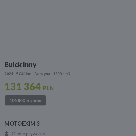
Buick Inny
2024
5 034 km
Benzyna
1200 cm3
131 364
PLN
106 800
PLN netto
MOTOEXIM 3
Osoba prywatna