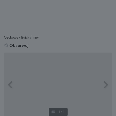
/
/
Osobowe
Buick
Inny
Obserwuj
Previous
Next
1
/1