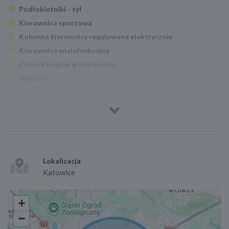
Podłokietniki - tył
Kierownica sportowa
Kolumna kierownicy regulowana elektrycznie
Kierownica wielofunkcyjna
Zmiana biegów w kierownicy
Webasto
Czujnik deszczu
Podgrzewana przednia szyba
Elektryczne szyby przednie
Elektryczne szyby tylne
Czujnik parkowania - przód
Czujnik parkowania - tył
Lokalizacja
Katowice
Park Assistant - asystent parkowania
Kamera parkowania tył
+
Lusterka boczne ustawiane elektrycznie
Podgrzewane lusterka boczne
−