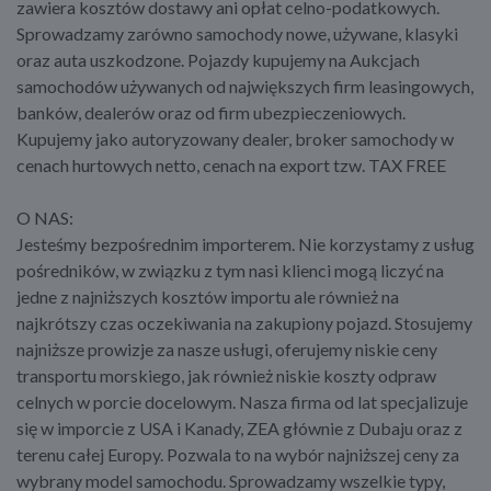
zawiera kosztów dostawy ani opłat celno-podatkowych.
Sprowadzamy zarówno samochody nowe, używane, klasyki
oraz auta uszkodzone. Pojazdy kupujemy na Aukcjach
samochodów używanych od największych firm leasingowych,
banków, dealerów oraz od firm ubezpieczeniowych.
Kupujemy jako autoryzowany dealer, broker samochody w
cenach hurtowych netto, cenach na export tzw. TAX FREE
O NAS:
Jesteśmy bezpośrednim importerem. Nie korzystamy z usług
pośredników, w związku z tym nasi klienci mogą liczyć na
jedne z najniższych kosztów importu ale również na
najkrótszy czas oczekiwania na zakupiony pojazd. Stosujemy
najniższe prowizje za nasze usługi, oferujemy niskie ceny
transportu morskiego, jak również niskie koszty odpraw
celnych w porcie docelowym. Nasza firma od lat specjalizuje
się w imporcie z USA i Kanady, ZEA głównie z Dubaju oraz z
terenu całej Europy. Pozwala to na wybór najniższej ceny za
wybrany model samochodu. Sprowadzamy wszelkie typy,