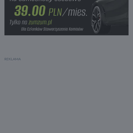
Regulacja wysokości
Zawieszenie pneumatyczne
Zawieszenie hydropneumatyczne
ABS
ESP
Elektroniczny system rozdziału siły hamowania
System wspomagania hamowania
Asystent hamowania awaryjnego w mieście
System hamowania awaryjnego dla ochrony pieszych
Aktywny asystent hamowania awaryjnego
System ostrzegający o możliwej kolizji
Asystent pasa ruchu
System powiadamiania o wypadku
Poduszka powietrzna kierowcy
Poduszka powietrzna pasażera
Poduszka kolan kierowcy
Poduszka kolan pasażera