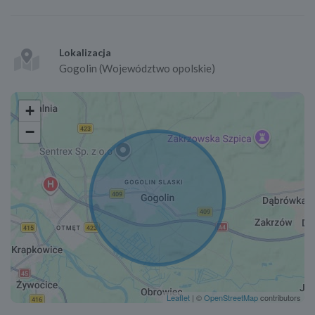
Lokalizacja
Gogolin (Województwo opolskie)
+
−
Leaflet
| ©
OpenStreetMap
contributors