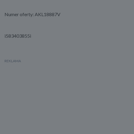
Numer oferty: AKL18887V
i583403855i