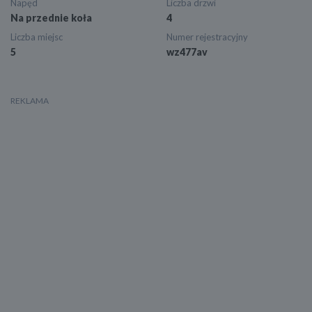
Napęd
Liczba drzwi
Na przednie koła
4
Liczba miejsc
Numer rejestracyjny
5
wz477av