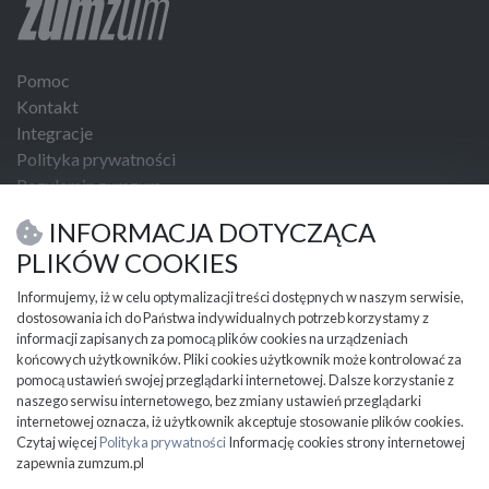
Pomoc
Kontakt
Integracje
Polityka prywatności
Regulamin zumzum
Regulamin dla Klientów Biznesowych
INFORMACJA DOTYCZĄCA
USŁUGI I NARZĘDZIA
PLIKÓW COOKIES
Umowa kupna sprzedaży
Informujemy, iż w celu optymalizacji treści dostępnych w naszym serwisie,
dostosowania ich do Państwa indywidualnych potrzeb korzystamy z
PRZYDATNE INFORMACJE
informacji zapisanych za pomocą plików cookies na urządzeniach
Partnerzy
końcowych użytkowników. Pliki cookies użytkownik może kontrolować za
Cennik
pomocą ustawień swojej przeglądarki internetowej. Dalsze korzystanie z
naszego serwisu internetowego, bez zmiany ustawień przeglądarki
Mapa kategorii
internetowej oznacza, iż użytkownik akceptuje stosowanie plików cookies.
Mapa miejscowości
Czytaj więcej
Polityka prywatności
Informację cookies strony internetowej
Ważne informacje
zapewnia zumzum.pl