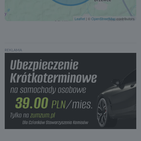
Leaflet
| ©
OpenStreetMap
contributors
REKLAMA