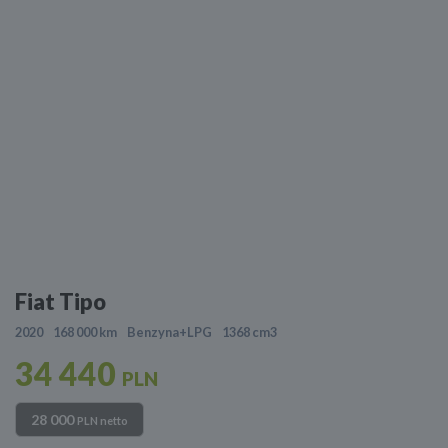
Fiat Tipo
2020
168 000 km
Benzyna+LPG
1368 cm3
34 440
PLN
28 000
PLN netto