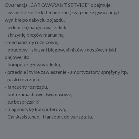
Gwarancja „CAR GWARANT SERVICE" obejmuje:
- wszystkie usterki techniczne (związane z gwarancją)
wynikłe po nabyciu pojazdu,
- jednostkę napędową - silnik,
- skrzynię biegów manualną
- mechanizmy różnicowe,
- obudowy - skrzyni biegów, silników, mostów, miski
olejowej itd.
- komputer główny silnika,
- przednie i tylne zawieszenie - amortyzatory, sprężyny itp.
- paski rozrządu,
- łańcuchy rozrządu,
- koła zamachowe dwumasowe,
- turbosprężarki,
- diagnostykę komputerową,
- Car Assistance - transport do warsztatu.