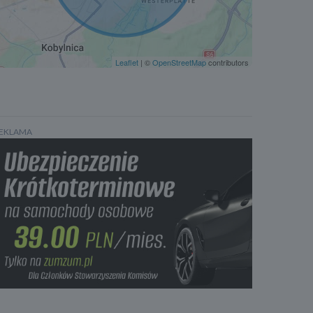
Oświetlenie drogi do domu
Elektroniczna kontrola ciśnienia w oponach
Elektroniczna regul. charakterystyki zawieszenia
Leaflet
| ©
OpenStreetMap
contributors
Regulacja wysokości
Zawieszenie pneumatyczne
ABS
ESP
EKLAMA
Poduszka powietrzna kierowcy
Poduszka powietrzna pasażera
Poduszka kolan kierowcy
Poduszka kolan pasażera
Kurtyny powietrzne - przód
Boczne poduszki powietrzne - przód
Kurtyny powietrzne - tył
Boczne poduszki powietrzne - tył
Klimatyzacja automatyczna, dwustrefowa
Tempomat