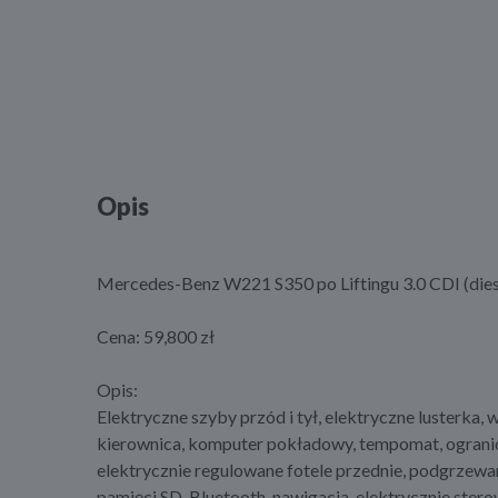
Opis
Mercedes-Benz W221 S350 po Liftingu 3.0 CDI (dies
Cena: 59,800 zł
Opis:
Elektryczne szyby przód i tył, elektryczne lusterka
kierownica, komputer pokładowy, tempomat, ogranicz
elektrycznie regulowane fotele przednie, podgrzewa
pamięci SD, Bluetooth, nawigacja, elektrycznie ste