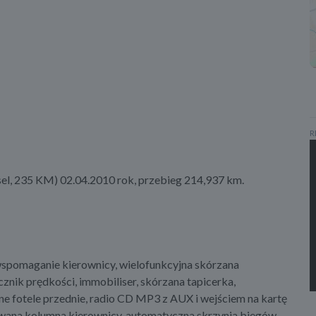
R
el, 235 KM) 02.04.2010 rok, przebieg 214,937 km.
, wspomaganie kierownicy, wielofunkcyjna skórzana
nik prędkości, immobiliser, skórzana tapicerka,
ne fotele przednie, radio CD MP3 z AUX i wejściem na kartę
rowana kolumna kierownicy, automatyczna skrzynia biegów,