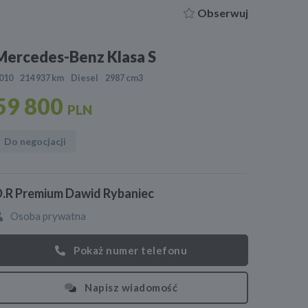
Obserwuj
Mercedes-Benz Klasa S
010
214 937 km
Diesel
2987 cm3
59 800
PLN
Do negocjacji
.R Premium Dawid Rybaniec
Osoba prywatna
Pokaż numer telefonu
Napisz wiadomość