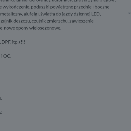
e wykończenie, poduszki powietrzne przednie i boczne,
 metaliczny, alufelgi, światła do jazdy dziennej LED,
czujnik deszczu, czujnik zmierzchu, zawieszenie
ze, nowe opony wielosezonowe.
DPF, itp.) !!!
 i OC.
.
.