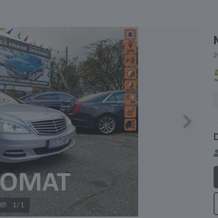
2
Next
D
1
/1