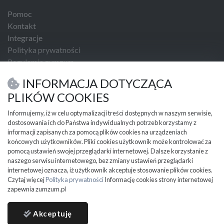
Pomoc
Kontakt
Integracje
Polityka prywatności
Regulamin zumzum
Regulamin dla Klientów Biznesowych
INFORMACJA DOTYCZĄCA
USŁUGI I NARZĘDZIA
PLIKÓW COOKIES
Umowa kupna sprzedaży
Informujemy, iż w celu optymalizacji treści dostępnych w naszym serwisie,
dostosowania ich do Państwa indywidualnych potrzeb korzystamy z
PRZYDATNE INFORMACJE
informacji zapisanych za pomocą plików cookies na urządzeniach
Partnerzy
końcowych użytkowników. Pliki cookies użytkownik może kontrolować za
Cennik
pomocą ustawień swojej przeglądarki internetowej. Dalsze korzystanie z
naszego serwisu internetowego, bez zmiany ustawień przeglądarki
Mapa kategorii
internetowej oznacza, iż użytkownik akceptuje stosowanie plików cookies.
Mapa miejscowości
Czytaj więcej
Polityka prywatności
Informację cookies strony internetowej
Ważne informacje
zapewnia zumzum.pl
Akceptuję