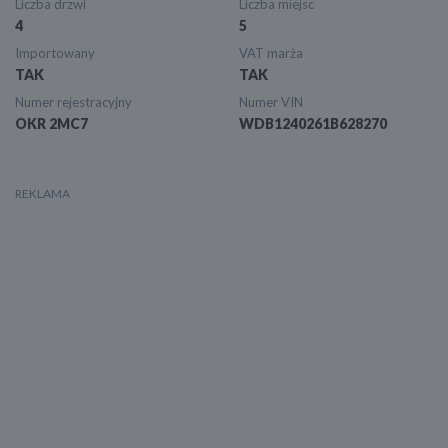
Liczba drzwi
Liczba miejsc
4
5
Importowany
VAT marża
TAK
TAK
Numer rejestracyjny
Numer VIN
OKR 2MC7
WDB1240261B628270