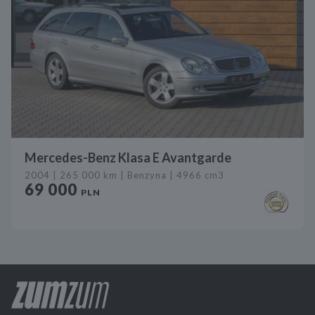
Mercedes-Benz Klasa E Avantgarde
2004 | 265 000 km | Benzyna | 4966 cm3
69 000
PLN