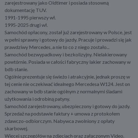
zarejestrowany jako Oldtimer i posiada stosowną
dokumentację TUV.
1991-1995 pierwszy wł.
1995-2025 drugi wł.
Samochód opłacony, został już zarejestrowany w Polsce, jest
w pełni sprawny i gotowy do jazdy. Pracuje i prowadzi się jak
prawdziwy Mercedes, a nie to co z niego zostało...
Samochód bezwypadkowy i bezkolizyjny. Nielakierowany
powtórnie. Posiada w całości fabryczny lakier zachowany w
bdb stanie.
Ogólnie prezentuje się świeżo i atrakcyjnie, jednak proszę w
tej cenie nie oczekiwać idealnego Mercedesa W124. Jest on
zachowany w bdb stanie ogólnym z normalnymi śladami
użytkowania i odrobiną patyny.
Samochód zarejestrowany, ubezpieczony i gotowy do jazdy.
Sprzedaż na podstawie faktury + umowa z protokołem
zdawczo-odbiorczym. Nabywca zwolniony z opłaty
skarbowej.
​Więcej szczegółów na zdjęciach oraz załączonym Video.