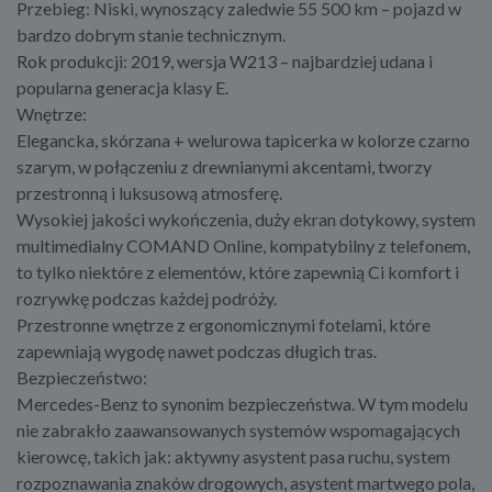
Przebieg: Niski, wynoszący zaledwie 55 500 km – pojazd w
bardzo dobrym stanie technicznym.
Rok produkcji: 2019, wersja W213 – najbardziej udana i
popularna generacja klasy E.
Wnętrze:
Elegancka, skórzana + welurowa tapicerka w kolorze czarno
szarym, w połączeniu z drewnianymi akcentami, tworzy
przestronną i luksusową atmosferę.
Wysokiej jakości wykończenia, duży ekran dotykowy, system
multimedialny COMAND Online, kompatybilny z telefonem,
to tylko niektóre z elementów, które zapewnią Ci komfort i
rozrywkę podczas każdej podróży.
Przestronne wnętrze z ergonomicznymi fotelami, które
zapewniają wygodę nawet podczas długich tras.
Bezpieczeństwo:
Mercedes-Benz to synonim bezpieczeństwa. W tym modelu
nie zabrakło zaawansowanych systemów wspomagających
kierowcę, takich jak: aktywny asystent pasa ruchu, system
rozpoznawania znaków drogowych, asystent martwego pola,