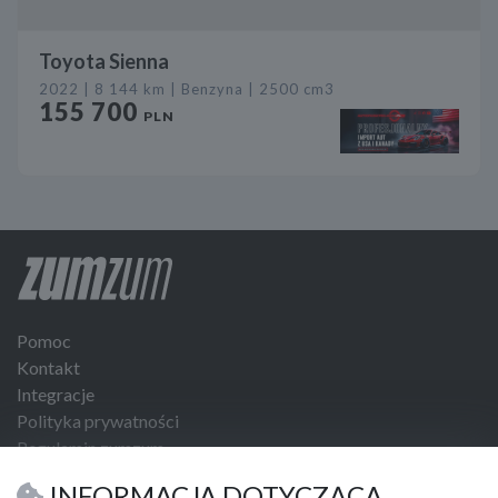
Toyota Sienna
2022 | 8 144 km | Benzyna | 2500 cm3
155 700
PLN
Pomoc
Kontakt
Integracje
Polityka prywatności
Regulamin zumzum
Regulamin dla Klientów Biznesowych
INFORMACJA DOTYCZĄCA