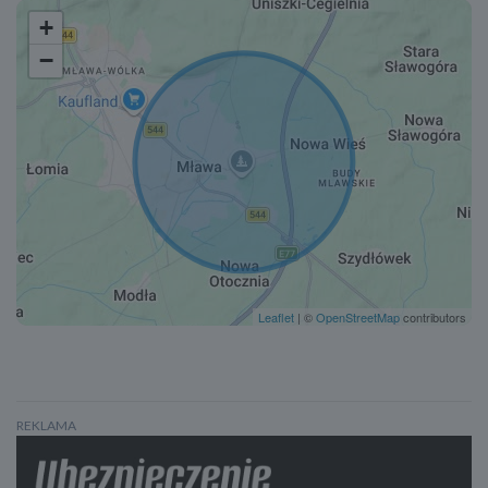
+
−
Leaflet
| ©
OpenStreetMap
contributors
REKLAMA