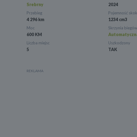
Srebrny
2024
Przebieg
Pojemność sko
4 296 km
1234 cm3
Moc
Skrzynia biegó
600 KM
Automatyczn
Liczba miejsc
Uszkodzony
5
TAK