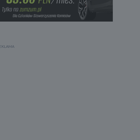
Poduszka kolan kierowcy
Poduszka kolan pasażera
Kurtyny powietrzne - przód
Poduszka powietrzna centralna
Boczne poduszki powietrzne - przód
Kurtyny powietrzne - tył
Boczne poduszki powietrzne - tył