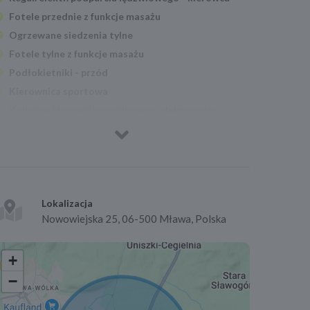
Fotele przednie z funkcje masażu
Ogrzewane siedzenia tylne
Fotele tylne z funkcje masażu
Podłokietniki - przód
Kierownica sportowa
Kolumna kierownicy regulowana elektrycznie
Kierownica wielofunkcyjna
Kierownica ogrzewana
Zmiana biegów w kierownicy
Dźwignia zmiany biegów wykończona skórą
Keyless entry
Lokalizacja
Nowowiejska 25, 06-500 Mława, Polska
Keyless Go
Uruchamianie silnika bez użycia kluczyków
+
Webasto
Czujnik deszczu
−
Podgrzewana przednia szyba