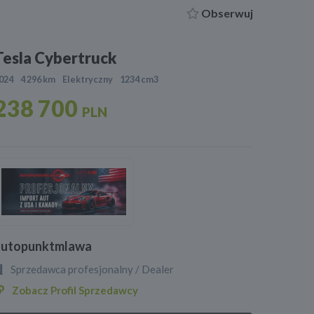
Obserwuj
Tesla Cybertruck
024
4 296 km
Elektryczny
1234 cm3
238 700
PLN
autopunktmlawa
Sprzedawca profesjonalny / Dealer
Zobacz Profil Sprzedawcy