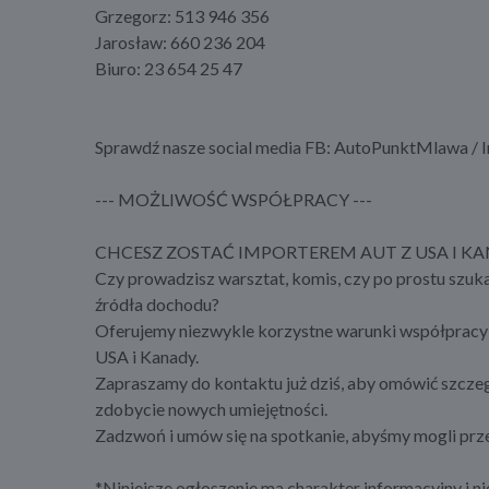
Grzegorz: 513 946 356
Jarosław: 660 236 204
Biuro: 23 654 25 47
Sprawdź nasze social media FB: AutoPunktMlawa / 
--- MOŻLIWOŚĆ WSPÓŁPRACY ---
CHCESZ ZOSTAĆ IMPORTEREM AUT Z USA I 
Czy prowadzisz warsztat, komis, czy po prostu szuk
źródła dochodu?
Oferujemy niezwykle korzystne warunki współpracy 
USA i Kanady.
Zapraszamy do kontaktu już dziś, aby omówić szczegó
zdobycie nowych umiejętności.
Zadzwoń i umów się na spotkanie, abyśmy mogli prze
*Niniejsze ogłoszenie ma charakter informacyjny i ni