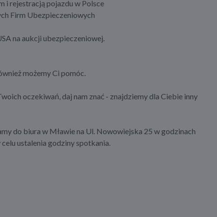
i rejestracją pojazdu w Polsce
nych Firm Ubezpieczeniowych
SA na aukcji ubezpieczeniowej.
 również możemy Ci pomóc.
 Twoich oczekiwań, daj nam znać - znajdziemy dla Ciebie inny
zamy do biura w Mławie na Ul. Nowowiejska 25 w godzinach
celu ustalenia godziny spotkania.