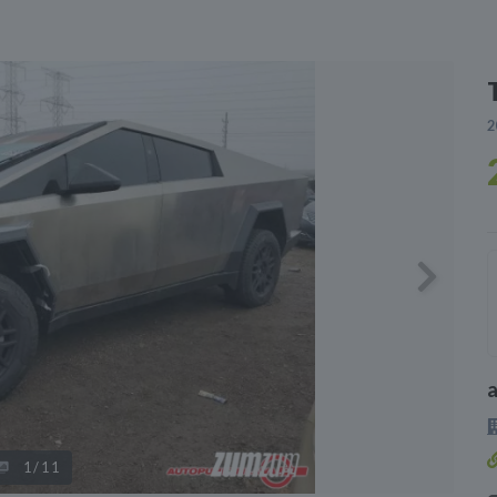
2
Next
1
/11