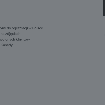
i do rejestracji w Polsce
na zdjęciach
owolonych klientów
i Kanady: