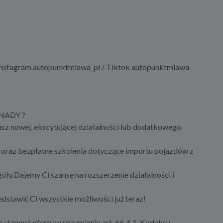
Instagram autopunktmlawa_pl / Tiktok autopunktmlawa
KANADY ?
asz nowej, ekscytującej działalności lub dodatkowego
oraz bezpłatne szkolenia dotyczące importu pojazdów z
ły.Dajemy Ci szansę na rozszerzenie działalności i
dstawić Ci wszystkie możliwości już teraz!
e stanowi oferty w rozumieniu art. 66, § 1. Kodeksu