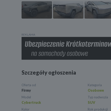
REKLAMA
Szczegóły ogłoszenia
Oferta od
Kategoria
Firmy
Osobowe
Model
Typ nadwozia
Cybertruck
SUV
Kolor
Rok produkcji