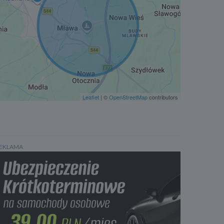
Elektryczne szyby tylne
Kamera panoramiczna 360
Podgrzewane lusterka boczne
Kontrola odległości od poprzedzającego pojazdu
System rozpoznawania znaków drogowych
Oświetlenie adaptacyjne
Czujnik zmierzchu
Leaflet
| ©
OpenStreetMap
contributors
Spryskiwacze reflektorów
Światła do jazdy dziennej
Lampy przeciwmgielne
Lampy tylne w technologii LED
EKLAMA
System Start/Stop
Wspomaganie kierownicy
ABS
ESP
Poduszka powietrzna kierowcy
Poduszka powietrzna pasażera