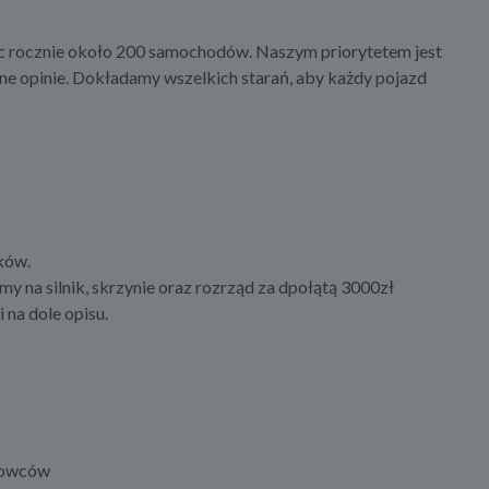
jąc rocznie około 200 samochodów. Naszym priorytetem jest
wne opinie. Dokładamy wszelkich starań, aby każdy pojazd
ków.
my na silnik, skrzynie oraz rozrząd za dpołątą 3000zł
na dole opisu.
erowców