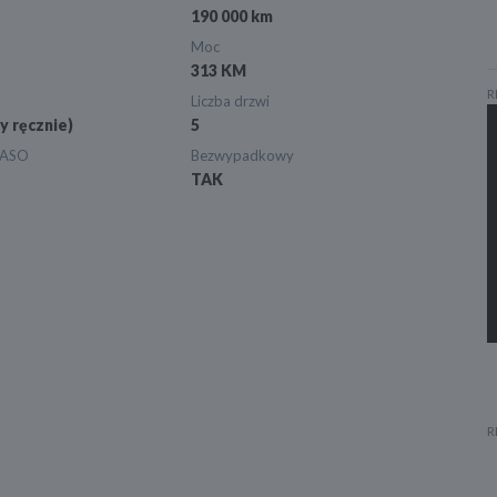
190 000 km
Moc
313 KM
R
Liczba drzwi
y ręcznie)
5
 ASO
Bezwypadkowy
TAK