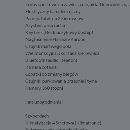
Tryby sportowe na zawieszenie, układ kierowniczy, si
Elektryczny hamulec ręczny
Pamięć foteli na 2 kierowców
Asystent pasa ruchu
Key Less (Bezkluczykowy dostęp)
Nagłośnienie Harman/Kardon
Czujnik martwego pola
Wielofunkcyjna, skórzana kierownica
Bluetooth (audio i telefon)
Kamera cofania
Łopatki do zmiany biegów
Czujniki parkowania przednie i tylne
Kamery 360 stopni
Inne udogodnienia:
Szyberdach
Klimatyzacja 4 Strefowa (Klimatronic)
Automatyczna skrzynia biegów