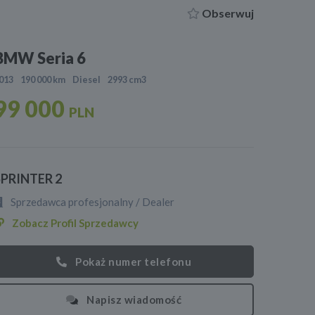
Obserwuj
BMW Seria 6
013
190 000 km
Diesel
2993 cm3
99 000
PLN
SPRINTER 2
Sprzedawca profesjonalny / Dealer
Zobacz Profil Sprzedawcy
Pokaż numer telefonu
Napisz wiadomość