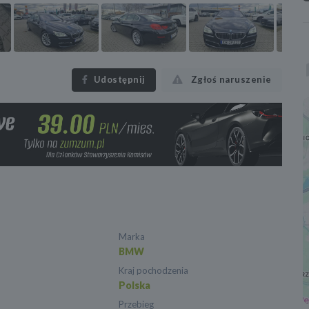
Udostępnij
Zgłoś naruszenie
Marka
BMW
Kraj pochodzenia
Polska
Przebieg