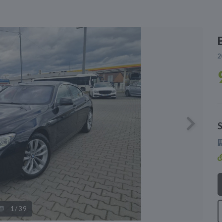
2
Next
1
/39