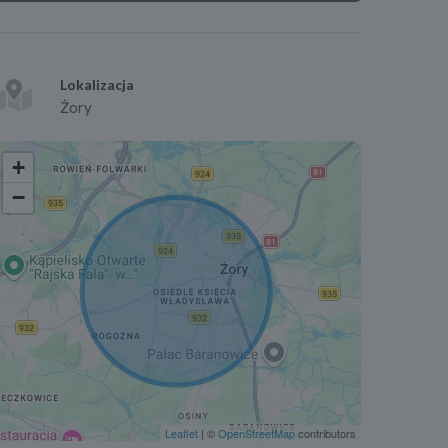
Lokalizacja
Żory
+
−
Leaflet
| ©
OpenStreetMap
contributors