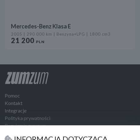
Mercedes-Benz Klasa E
2005 | 290 000 km | Benzyna+LPG | 1800 cm3
21 200
PLN
Pomoc
Kontakt
Integracje
Polityka prywatności
Regulamin zumzum
Regulamin dla Klientów Biznesowych
INFORMACJA DOTYCZĄCA