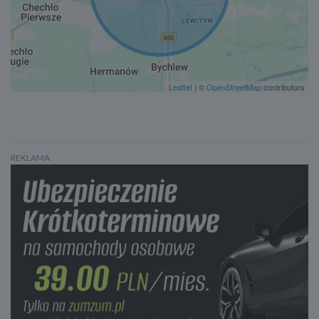
Leaflet
| ©
OpenStreetMap
contributors
REKLAMA