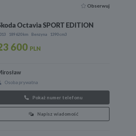
Obserwuj
Skoda Octavia SPORT EDITION
013
189 620 km
Benzyna
1390 cm3
23 600
PLN
Mirosław
Osoba prywatna
Pokaż numer telefonu
Napisz wiadomość