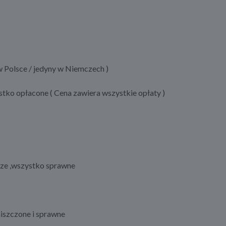
olsce / jedyny w Niemczech )
tko opłacone ( Cena zawiera wszystkie opłaty )
trze ,wszystko sprawne
niszczone i sprawne