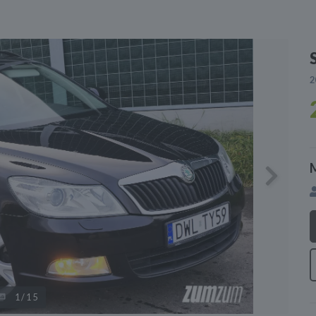
2
Next
1
/15