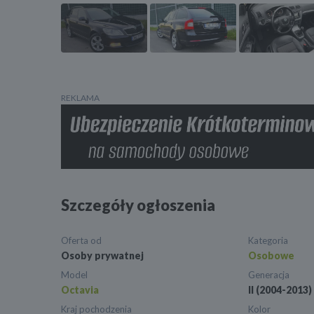
REKLAMA
Szczegóły ogłoszenia
Oferta od
Kategoria
Osoby prywatnej
Osobowe
Model
Generacja
Octavia
II (2004-2013)
Kraj pochodzenia
Kolor