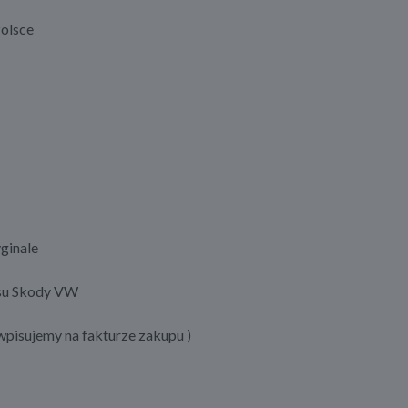
olsce
ginale
su Skody VW
pisujemy na fakturze zakupu )