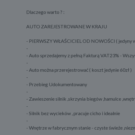
Dlaczego warto ? :
AUTO ZAREJESTROWANE W KRAJU
- PIERWSZY WŁAŚCICIEL OD NOWOŚCI ( jedyny w P
-
- Auto sprzedajemy z pełną Fakturą VAT23% - Wszys
-
- Auto można przerejestrować ( koszt jedynie 60zł )
-
- Przebieg Udokumentowany
-
- Zawieszenie silnik ,skrzynia biegów ,hamulce ,wnę
-
- Silnik bez wycieków , pracuje cicho i idealnie
-
- Wnętrze w fabrycznym stanie - czyste świeże ,niez
-------------------------------