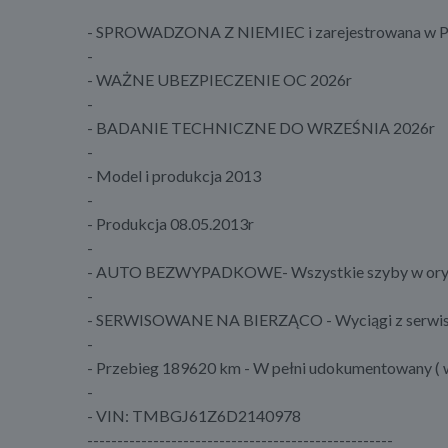
- SPROWADZONA Z NIEMIEC i zarejestrowana w P
-
- WAŻNE UBEZPIECZENIE OC 2026r
-
- BADANIE TECHNICZNE DO WRZEŚNIA 2026r
-
- Model i produkcja 2013
-
- Produkcja 08.05.2013r
-
- AUTO BEZWYPADKOWE- Wszystkie szyby w ory
-
- SERWISOWANE NA BIERZĄCO - Wyciągi z serwi
-
- Przebieg 189620 km - W pełni udokumentowany ( w
-
- VIN: TMBGJ61Z6D2140978
---------------------------------------------------