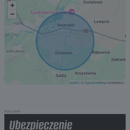
+
−
Leaflet
| ©
OpenStreetMap
contributors
REKLAMA