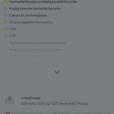
Lusterka boczne ustawiane elektrycznie
Podgrzewane lusterka boczne
Lampy przeciwmgielne
Wspomaganie kierownicy
ABS
ESP
System wspomagania hamowania
Poduszka powietrzna kierowcy
Poduszka powietrzna pasażera
Kurtyny powietrzne - przód
Boczne poduszki powietrzne - przód
Isofix (punkty mocowania fotelika dziecięcego)
Klimatyzacja automatyczna
Tapicerka materiałowa
Tempomat
Lokalizacja
Kórnicka 109, 62-020 Swarzędz, Polska
Felgi aluminiowe 16