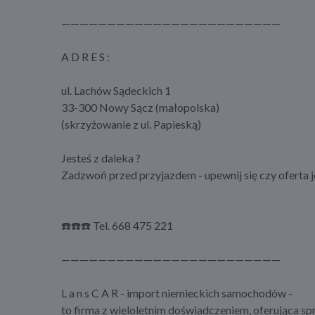
————————————————————————
A D R E S :
ul. Lachów Sądeckich 1
33-300 Nowy Sącz (małopolska)
(skrzyżowanie z ul. Papieską)
Jesteś z daleka ?
Zadzwoń przed przyjazdem - upewnij się czy oferta je
☎️☎️☎️ Tel. 668 475 221
————————————————————————
L a n s C A R - import niemieckich samochodów -
to firma z wieloletnim doświadczeniem, oferująca s