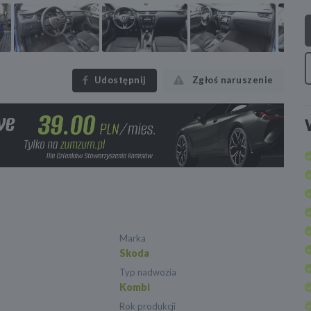
Udostępnij
Zgłoś naruszenie
Marka
Skoda
Typ nadwozia
Kombi
Rok produkcji