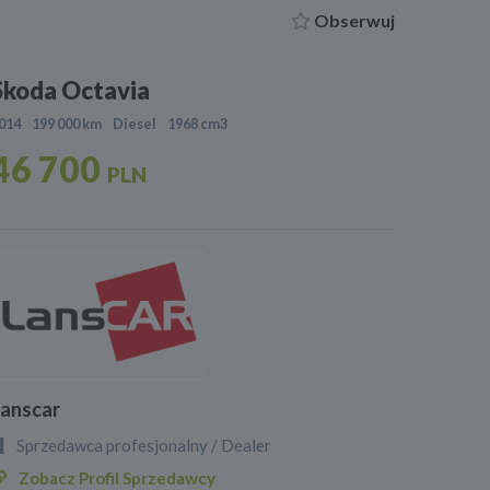
Obserwuj
Skoda Octavia
014
199 000 km
Diesel
1968 cm3
46 700
PLN
Lanscar
Sprzedawca profesjonalny / Dealer
Zobacz Profil Sprzedawcy