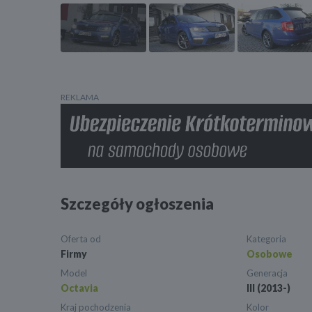
REKLAMA
Szczegóły ogłoszenia
Oferta od
Kategoria
Firmy
Osobowe
Model
Generacja
Octavia
III (2013-)
Kraj pochodzenia
Kolor