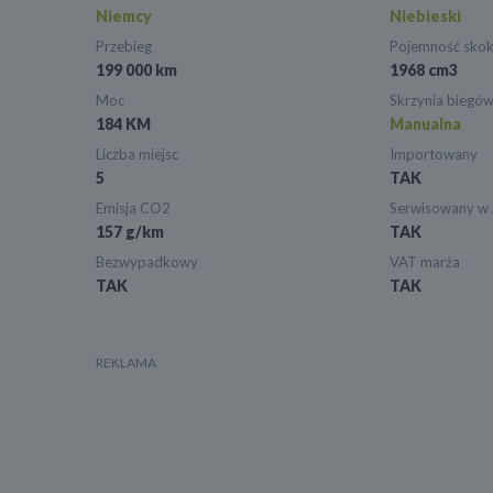
Niemcy
Niebieski
Przebieg
Pojemność sko
199 000 km
1968 cm3
Moc
Skrzynia biegó
184 KM
Manualna
Liczba miejsc
Importowany
5
TAK
Emisja CO2
Serwisowany w
157 g/km
TAK
Bezwypadkowy
VAT marża
TAK
TAK