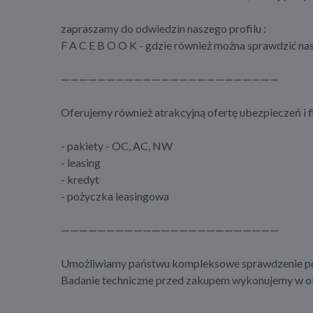
zapraszamy do odwiedzin naszego profilu :
F A C E B O O K - gdzie również można sprawdzić nas
————————————————————————
Oferujemy również atrakcyjną ofertę ubezpieczeń i f
- pakiety - OC, AC, NW
- leasing
- kredyt
- pożyczka leasingowa
————————————————————————
Umożliwiamy państwu kompleksowe sprawdzenie poj
Badanie techniczne przed zakupem wykonujemy w ob