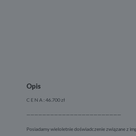
Opis
C E N A : 46.700 zł
————————————————————————
Posiadamy wieloletnie doświadczenie związane z 