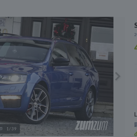
2
Next
1
/39