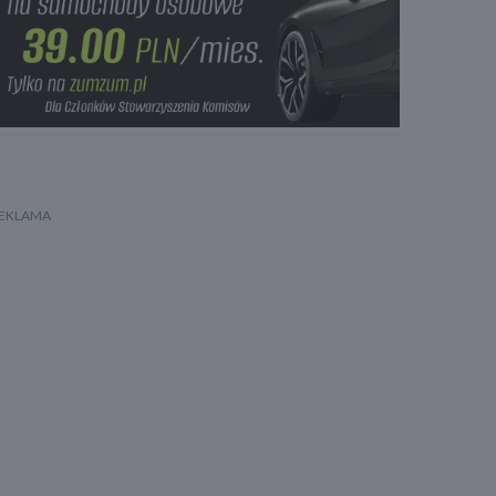
Lampy bi-ksenonowe
Felgi aluminiowe 18