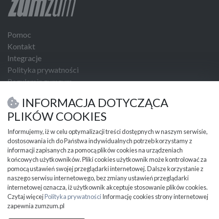
Pomoc
Kontakt
Integracje
Polityka prywatności
Regulamin zumzum
Regulamin dla Klientów Biznesowych
INFORMACJA DOTYCZĄCA
USŁUGI I NARZĘDZIA
PLIKÓW COOKIES
Umowa kupna sprzedaży
Informujemy, iż w celu optymalizacji treści dostępnych w naszym serwisie,
dostosowania ich do Państwa indywidualnych potrzeb korzystamy z
PRZYDATNE INFORMACJE
informacji zapisanych za pomocą plików cookies na urządzeniach
Partnerzy
końcowych użytkowników. Pliki cookies użytkownik może kontrolować za
Cennik
pomocą ustawień swojej przeglądarki internetowej. Dalsze korzystanie z
naszego serwisu internetowego, bez zmiany ustawień przeglądarki
Mapa kategorii
internetowej oznacza, iż użytkownik akceptuje stosowanie plików cookies.
Mapa miejscowości
Czytaj więcej
Polityka prywatności
Informację cookies strony internetowej
Ważne informacje
zapewnia zumzum.pl