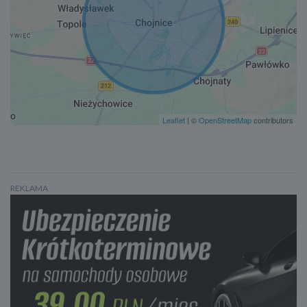
Lusterka boczne ustawiane elektrycznie
Podgrzewane lusterka boczne
Lusterka boczne składane elektrycznie
Kontrola odległości od poprzedzającego pojazdu
Oświetlenie adaptacyjne
Czujnik zmierzchu
Leaflet
| ©
OpenStreetMap
contributors
Światła do jazdy dziennej
Lampy przeciwmgielne
Lampy tylne w technologii LED
System Start/Stop
REKLAMA
Elektryczny hamulec postojowy
Wspomaganie kierownicy
Asystent jazdy w korku
Asystent pasa ruchu
Klimatyzacja automatyczna
Tapicerka materiałowa
Tempomat adaptacyjny ACC