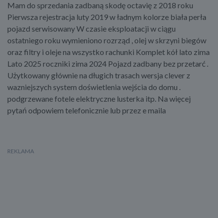
Mam do sprzedania zadbaną skodę octavię z 2018 roku
Pierwsza rejestracja luty 2019 w ładnym kolorze biała perła
pojazd serwisowany W czasie eksploatacji w ciągu
ostatniego roku wymieniono rozrząd , olej w skrzyni biegów
oraz filtry i oleje na wszystko rachunki Komplet kół lato zima
Lato 2025 roczniki zima 2024 Pojazd zadbany bez przetarć .
Użytkowany głównie na długich trasach wersja clever z
wazniejszych system doświetlenia wejścia do domu .
podgrzewane fotele elektryczne lusterka itp. Na więcej
pytań odpowiem telefonicznie lub przez e maila