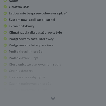
Radio
Gniazdo USB
Ładowanie bezprzewodowe urządzeń
System nawigacji satelitarnej
Ekran dotykowy
Klimatyzacja dla pasażerów z tyłu
Podgrzewany fotel kierowcy
Podgrzewany fotel pasażera
Podłokietniki - przód
Podłokietniki - tył
Kierownica ze sterowaniem radia
Czujnik deszczu
Elektryczne szyby tylne
Czujnik parkowania - przód
Czujnik parkowania - tył
Lusterka boczne ustawiane elektrycznie
Podgrzewane lusterka boczne