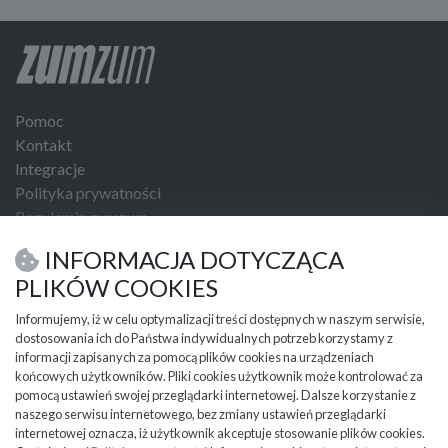
Pomoc
Kontakt
Integracje
Polityka prywatności
Regulamin zumzum
Regulamin dla Klientów Biznesowych
INFORMACJA DOTYCZĄCA
USŁUGI I NARZĘDZIA
PLIKÓW COOKIES
Umowa kupna sprzedaży
Informujemy, iż w celu optymalizacji treści dostępnych w naszym serwisie,
dostosowania ich do Państwa indywidualnych potrzeb korzystamy z
PRZYDATNE INFORMACJE
informacji zapisanych za pomocą plików cookies na urządzeniach
Partnerzy
końcowych użytkowników. Pliki cookies użytkownik może kontrolować za
Cennik
pomocą ustawień swojej przeglądarki internetowej. Dalsze korzystanie z
naszego serwisu internetowego, bez zmiany ustawień przeglądarki
Mapa kategorii
internetowej oznacza, iż użytkownik akceptuje stosowanie plików cookies.
Mapa miejscowości