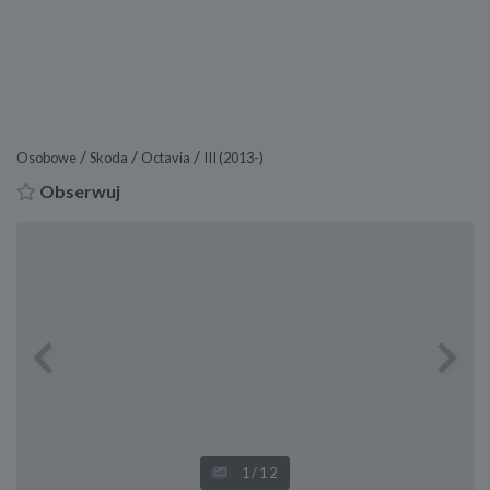
/
/
/
Osobowe
Skoda
Octavia
III (2013-)
Obserwuj
Previous
Next
1
/12