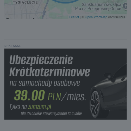
Wspomaganie ruszania pod górę- Hill Holder
System rozpoznawania znaków drogowych
Leaflet
| ©
OpenStreetMap
contributors
Oświetlenie adaptacyjne
Doświetlanie zakrętów
Czujnik zmierzchu
Spryskiwacze reflektorów
REKLAMA
Światła do jazdy dziennej
Światła do jazdy dziennej
Lampy przeciwmgielne
Lampy tylne w technologii LED
Oświetlenie drogi do domu
System Start/Stop
Elektroniczna kontrola ciśnienia w oponach
Wspomaganie kierownicy
ABS
ESP
System wspomagania hamowania