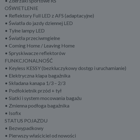
• Zderzaki sportowe RS
OŚWIETLENIE
• Reflektory Full LED z AFS (adaptacyjne)
• Światła do jazdy dziennej LED
• Tylne lampy LED
• Światła przeciwmgielne
• Coming Home / Leaving Home
• Spryskiwacze reflektorów
FUNKCJONALNOŚĆ
• Keyless KESSY (bezkluczykowy dostęp i uruchamianie)
• Elektryczna klapa bagażnika
• Składana kanapa 1/3 – 2/3
• Podłokietnik przód + tył
• Siatki i system mocowania bagażu
• Zmienna podłoga bagażnika
• Isofix
STATUS POJAZDU
• Bezwypadkowy
• Pierwszy właściciel od nowości