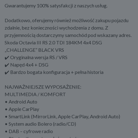
Gwarantujemy 100% satysfakcji z naszych usług.
Dodatkowo, oferujemy również możliwość zakupu pojazdu
zdalnie, bez konieczności wychodzenia z domu. Z
przyjemnością dostarczymy samochód pod wskazany adres.
Skoda Octavia III RS 2.0 TDI 184KM 4x4 DSG
„CHALLENGE” BLACK VRS
✔️ Oryginalna wersja RS / VRS
✔️ Napęd 4x4 + DSG
✔️ Bardzo bogata konfiguracja + pełna historia
NAJWAŻNIEJSZE WYPOSAŻENIE:
MULTIMEDIA / KOMFORT
• Android Auto
• Apple CarPlay
• SmartLink (MirrorLink, Apple CarPlay, Android Auto)
• System audio Bolero (radio/CD)
• DAB – cyfrowe radio