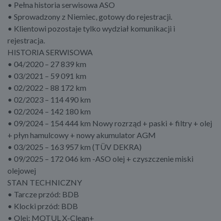
• Pełna historia serwisowa ASO
• Sprowadzony z Niemiec, gotowy do rejestracji.
• Klientowi pozostaje tylko wydział komunikacji i
rejestracja.
HISTORIA SERWISOWA
• 04/2020 – 27 839 km
• 03/2021 – 59 091 km
• 02/2022 – 88 172 km
• 02/2023 – 114 490 km
• 02/2024 – 142 180 km
• 09/2024 – 154 444 km Nowy rozrząd + paski + filtry + olej
+ płyn hamulcowy + nowy akumulator AGM
• 03/2025 – 163 957 km (TÜV DEKRA)
• 09/2025 – 172 046 km -ASO olej + czyszczenie miski
olejowej
STAN TECHNICZNY
• Tarcze przód: BDB
• Klocki przód: BDB
• Olej: MOTUL X-Clean+