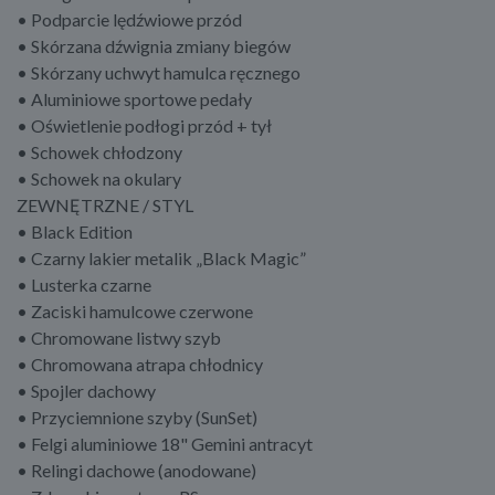
• Podparcie lędźwiowe przód
• Skórzana dźwignia zmiany biegów
• Skórzany uchwyt hamulca ręcznego
• Aluminiowe sportowe pedały
• Oświetlenie podłogi przód + tył
• Schowek chłodzony
• Schowek na okulary
ZEWNĘTRZNE / STYL
• Black Edition
• Czarny lakier metalik „Black Magic”
• Lusterka czarne
• Zaciski hamulcowe czerwone
• Chromowane listwy szyb
• Chromowana atrapa chłodnicy
• Spojler dachowy
• Przyciemnione szyby (SunSet)
• Felgi aluminiowe 18" Gemini antracyt
• Relingi dachowe (anodowane)