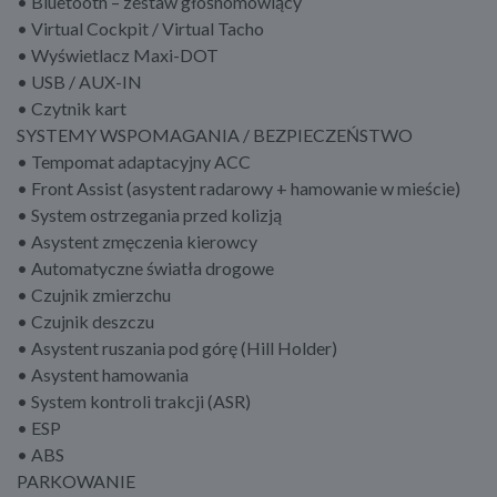
• Bluetooth – zestaw głośnomówiący
• Virtual Cockpit / Virtual Tacho
• Wyświetlacz Maxi-DOT
• USB / AUX-IN
• Czytnik kart
SYSTEMY WSPOMAGANIA / BEZPIECZEŃSTWO
• Tempomat adaptacyjny ACC
• Front Assist (asystent radarowy + hamowanie w mieście)
• System ostrzegania przed kolizją
• Asystent zmęczenia kierowcy
• Automatyczne światła drogowe
• Czujnik zmierzchu
• Czujnik deszczu
• Asystent ruszania pod górę (Hill Holder)
• Asystent hamowania
• System kontroli trakcji (ASR)
• ESP
• ABS
PARKOWANIE